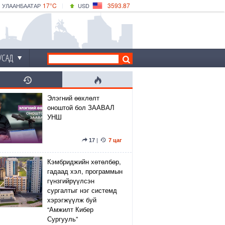
17°C
3593.87
УЛААНБААТАР
USD
|
22°C
ДАРХАН
532.66
CNY
17°C
ЭРДЭНЭТ
4141.04
EUR
УСАД
Элэгний өөхлөлт
оноштой бол ЗААВАЛ
УНШ
17
|
7 цаг
Кэмбриджийн хөтөлбөр,
гадаад хэл, программын
гүнзгийрүүлсэн
сургалтыг нэг системд
хэрэгжүүлж буй
“Амжилт Кибер
Сургууль”