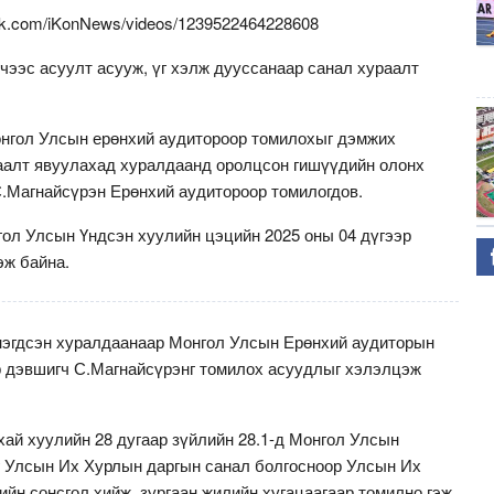
ok.com/iKonNews/videos/1239522464228608
чээс асуулт асууж, үг хэлж дууссанаар санал хураалт
нгол Улсын ерөнхий аудитороор томилохыг дэмжих
аалт явуулахад хуралдаанд оролцсон гишүүдийн олонх
.Магнайсүрэн Ерөнхий аудитороор томилогдов.
ол Улсын Үндсэн хуулийн цэцийн 2025 оны 04 дүгээр
эж байна.
эгдсэн хуралдаанаар Монгол Улсын Ерөнхий аудиторын
 дэвшигч С.Магнайсүрэнг томилох асуудлыг хэлэлцэж
хай хуулийн 28 дугаар зүйлийн 28.1-д Монгол Улсын
 Улсын Их Хурлын даргын санал болгосноор Улсын Их
ийн сонсгол хийж, зургаан жилийн хугацаагаар томилно гэж