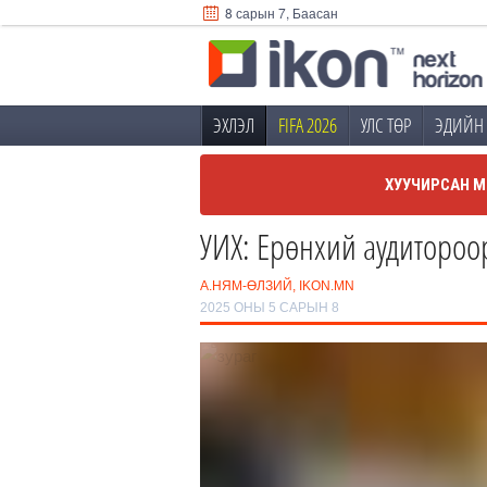
8 сарын 7, Баасан
ЭХЛЭЛ
FIFA 2026
УЛС ТӨР
ЭДИЙН 
ХУУЧИРСАН М
УИХ: Ерөнхий аудитороо
А.НЯМ-ӨЛЗИЙ, IKON.MN
2025 ОНЫ 5 САРЫН 8