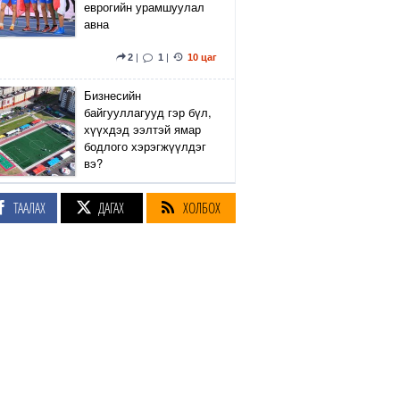
еврогийн урамшуулал
авна
2
|
1
|
10 цаг
Бизнесийн
байгууллагууд гэр бүл,
хүүхдэд ээлтэй ямар
бодлого хэрэгжүүлдэг
вэ?
5
|
2
|
10 цаг
ТААЛАХ
ДАГАХ
ХОЛБОХ
Сэтгүүлч Р.Эмүжин:
Талын Монголтой
хамтдаа хүчтэй л гэж
байна даа
360
|
10 цаг
Амралтын өдрүүдэд
Энхтайвны гүүрний
баруун, зүүн талын