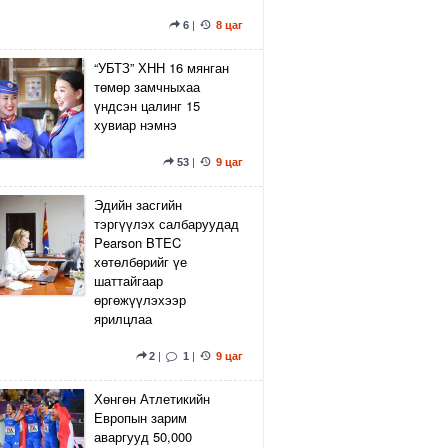
6
|
8 цаг
“УБТЗ” ХНН 16 мянган
төмөр замчныхаа
үндсэн цалинг 15
хувиар нэмнэ
53
|
9 цаг
Эдийн засгийн
тэргүүлэх салбаруудад
Pearson BTEC
хөтөлбөрийг үе
шаттайгаар
өргөжүүлэхээр
ярилцлаа
2
|
1
|
9 цаг
Хөнгөн Атлетикийн
Европын зарим
аваргууд 50,000