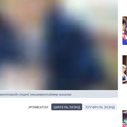
 агентлагийн онцгой зөвшөөрөлтэйгөөр ашиглав
ШИНЭ НЬ ЭХЭНД
ХУУЧИН НЬ ЭХЭНД
ЭРЭМБЭЛЭХ: