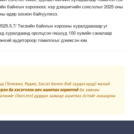
ийн байнгын хорооноос нэр дэвшигчийн сонсголыг 2025 оны
-ны өдөр зохион байгуулжээ.
2025.5.7/ Төсвийн байнгын хорооны хуралдаанаар уг
эд хуралдаанд оролцсон гишүүд 100 хувийн саналаар
өнхий аудитороор томилохыг дэмжсэн юм.
д (Телевиз, Радио, Social болон Вэб хуудаснууд) манай
үрэн ба хэсэгчлэн авч ашиглах хориотой
ба зөвхөн
алжийг (ikon.mn) дурдах замаар ашиглах ёстойг анхаарна