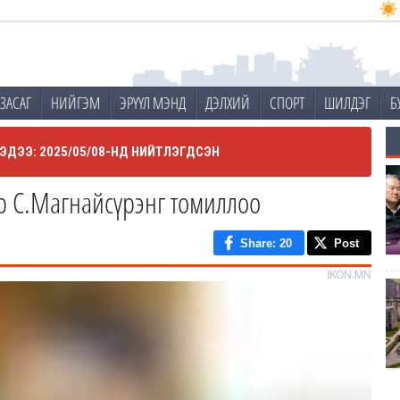
ЗАСАГ
НИЙГЭМ
ЭРҮҮЛ МЭНД
ДЭЛХИЙ
СПОРТ
ШИЛДЭГ
Б
ЭДЭЭ: 2025/05/08-НД НИЙТЛЭГДСЭН
р С.Магнайсүрэнг томиллоо
Share
: 20
Post
IKON.MN