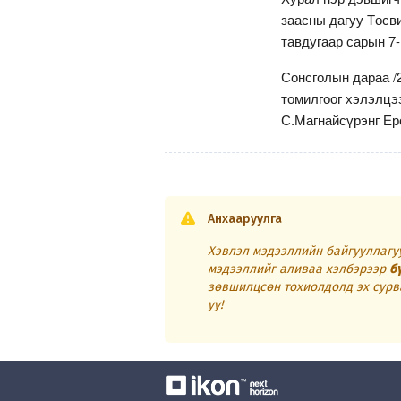
заасны дагуу Төсв
тавдугаар сарын 7
Сонсголын дараа /
томилгоог хэлэлцэ
С.Магнайсүрэнг Ер
Анхааруулга
Хэвлэл мэдээллийн байгууллагуу
мэдээллийг аливаа хэлбэрээр
б
зөвшилцсөн тохиолдолд эх сурв
уу!