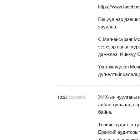
https://www.facebo
Гишүүд нэр дэвшиг
явуулав.
С.Магнайсүрэнг Мо
эсэхээр санал хур
дэмжлээ. Ийнхүү С
Үргэлжлүүлэн Монг
дүгнэлтийг хэлэлц
УИХ-ын чуулганы н
10:25
2025/05/08
албан тушаалд нэр
байна.
Төрийн аудитын ту
Ерөнхий аудиторыг
Хурал нэр дэвшигч