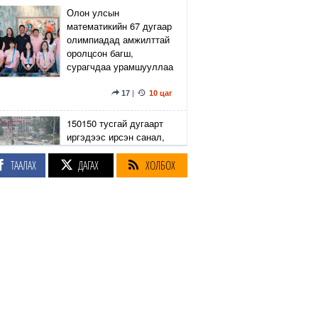
Олон улсын
математикийн 67 дугаар
олимпиадад амжилттай
оролцсон багш,
сурагчдаа урамшууллаа
17
|
10 цаг
150150 тусгай дугаарт
иргэдээс ирсэн санал,
гомдлыг нийслэлийн
эрх бүхий 23 албан
ТААЛАХ
ДАГАХ
ХОЛБОХ
тушаалтан хэрхэн
шийдвэрлэснийг
хянадаг болно
8
|
10 цаг
З.Төмөртөмөө: Хэн
нэгний харилцаа
хандлага, үл тоосон
байдлаас болж өргөдөл
нэмэгдэж байна