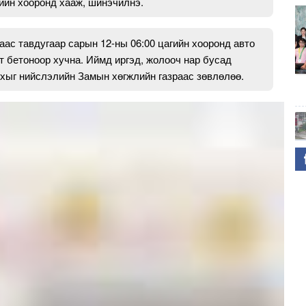
гийн хооронд хааж, шинэчилнэ.
аас тавдугаар сарын 12-ны 06:00 цагийн хооронд авто
т бетоноор хучна. Иймд иргэд, жолооч нар бусад
хыг нийслэлийн Замын хөгжлийн газраас зөвлөлөө.