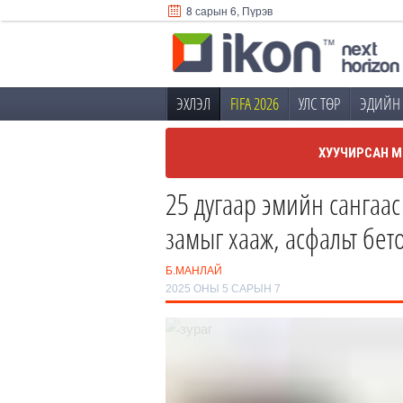
8 сарын 6, Пүрэв
ЭХЛЭЛ
FIFA 2026
УЛС ТӨР
ЭДИЙН 
ХУУЧИРСАН М
25 дугаар эмийн сангаас
замыг хааж, асфальт бет
Б.МАНЛАЙ
2025 ОНЫ 5 САРЫН 7