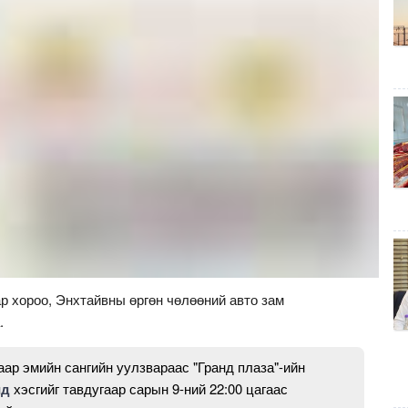
р хороо, Энхтайвны өргөн чөлөөний авто зам
.
ар эмийн сангийн уулзвараас "Гранд плаза"-ийн
йд
хэсгийг тавдугаар сарын 9-ний 22:00 цагаас