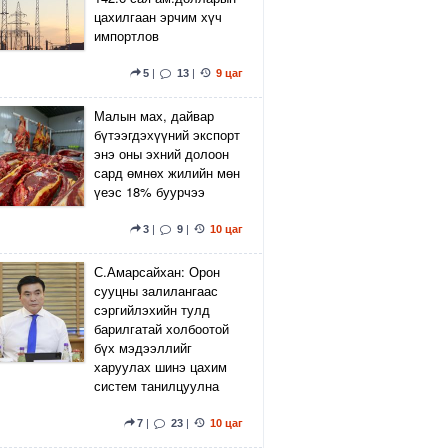
цахилгаан эрчим хүч
импортлов
5
|
13
|
9 цаг
Малын мах, дайвар
бүтээгдэхүүний экспорт
энэ оны эхний долоон
сард өмнөх жилийн мөн
үеэс 18% буурчээ
3
|
9
|
10 цаг
С.Амарсайхан: Орон
сууцны залилангаас
сэргийлэхийн тулд
барилгатай холбоотой
бүх мэдээллийг
харуулах шинэ цахим
систем танилцуулна
7
|
23
|
10 цаг