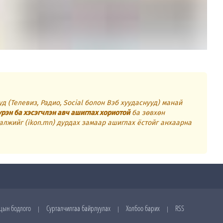
д (Телевиз, Радио, Social болон Вэб хуудаснууд) манай
үрэн ба хэсэгчлэн авч ашиглах хориотой
ба зөвхөн
алжийг (ikon.mn) дурдах замаар ашиглах ёстойг анхаарна
цын бодлого
Сурталчилгаа байрлуулах
Холбоо барих
RSS
|
|
|