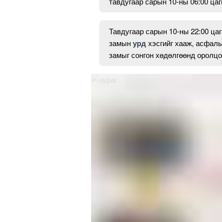
тавдугаар сарын 10-ны 06:00 ца
Тавдугаар сарын 10-ны 22:00 цаг
замын
урд
хэсгийг хааж, асфаль
замыг сонгон хөдөлгөөнд оролцо