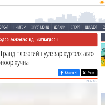
ЗАСАГ
НИЙГЭМ
ЭРҮҮЛ МЭНД
ДЭЛХИЙ
СПОРТ
ШИЛДЭГ
Б
ЭДЭЭ: 2025/05/07-НД НИЙТЛЭГДСЭН
 Гранд плазагийн уулзвар хүртэлх авто
оноор хучна
Share
: 4
Post
IKON.MN