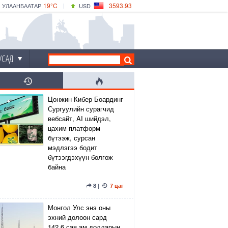
19°C
3593.93
УЛААНБААТАР
USD
|
21°C
ДАРХАН
532.39
CNY
18°C
ЭРДЭНЭТ
4149.01
EUR
УСАД
Цонжин Кибер Боардинг
Сургуулийн сурагчид
вебсайт, AI шийдэл,
цахим платформ
бүтээж, сурсан
мэдлэгээ бодит
бүтээгдэхүүн болгож
байна
8
|
7 цаг
Монгол Улс энэ оны
эхний долоон сард
142.6 сая ам.долларын