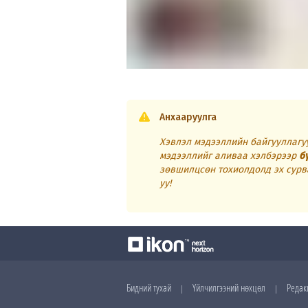
Анхааруулга
Хэвлэл мэдээллийн байгууллагуу
мэдээллийг аливаа хэлбэрээр
б
зөвшилцсөн тохиолдолд эх сурв
уу!
Бидний тухай
Үйлчилгээний нөхцөл
Редак
|
|