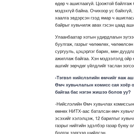
өдөр ч ашиглаагүй. Цоожтой байлгаж 
мэдэхгүй байна. Очихоор ус байхгүй,
хаалга эвдэрсэн гээд ямар ч ашиглас
байрыг хувьчилж авах гэсэн цаад аши
Улаанбаатар хотын удирдлагын зүгээ
буулгаж, газрыг чөлөөлөх, чөлөөлсөн
сургууль, цэцэрлэг барих, мөн дуудл
ажиллаж байгаа. Хэн мэдээлэлд ойр н
ашгийг зөрчдөг үйлдлийг таслан зогс
-Тэгвэл нийслэлийн өмчийг яаж аши
Өмч хувьчлалын комисс сая хоёр о
байгаа бас нэгэн жишээ болов уу?
-Нийслэлийн Өмч хувьчлах комиссын 
өмнөх НИТХ-аас баталсан өмч хувьчл
эсэхийг хэлэлцэж, 12 барилгыг хувьч
газрыг нийтийн эдэлбэр газар буюу о
болгох зэргээр шийдсэн.