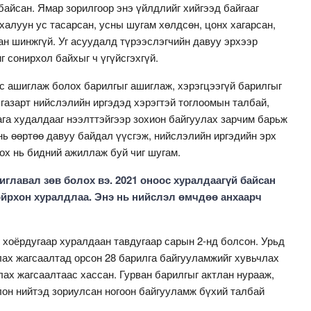
байсан. Ямар зорилгоор энэ үйлдлийг хийгээд байгааг
 халуун ус тасарсан, усны шугам хөлдсөн, цонх хагарсан,
ан шинжгүй. Уг асуудалд түрээслэгчийн давуу эрхээр
г сонирхол байхыг ч үгүйсгэхгүй.
с ашиглаж болох барилгыг ашиглаж, хэрэгцээгүй барилгыг
 газарт нийслэлийн иргэдэд хэрэгтэй тоглоомын талбай,
ага худалдааг нээлттэйгээр зохион байгуулах зарчим барьж
ь өөртөө давуу байдал үүсгэж, нийслэлийн иргэдийн эрх
оох нь бидний ажиллаж буй чиг шугам.
главал зөв болох вэ. 2021 оноос хуралдаагүй байсан
йрхон хуралдлаа. Энэ нь нийслэл өмчдөө анхаарч
хоёрдугаар хуралдаан тавдугаар сарын 2-нд болсон. Урьд
ах жагсаалтад орсон 28 барилга байгууламжийг хувьчлах
лах жагсаалтаас хассан. Гурван барилгыг актлан нурааж,
лон нийтэд зориулсан ногоон байгууламж бүхий талбай