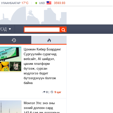
17°C
3593.93
УЛААНБААТАР
USD
|
18°C
ДАРХАН
532.39
CNY
15°C
ЭРДЭНЭТ
4149.01
EUR
УСАД
Цонжин Кибер Боардинг
Сургуулийн сурагчид
вебсайт, AI шийдэл,
цахим платформ
бүтээж, сурсан
мэдлэгээ бодит
бүтээгдэхүүн болгож
байна
8
|
9 цаг
Монгол Улс энэ оны
эхний долоон сард
142.6 сая ам.долларын