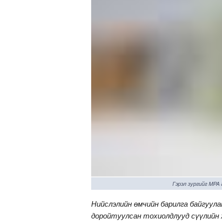
Гэрэл зургийг MPA
Нийслэлийн өмчийн барилга байгуула
доройтуулсан тохиолдлууд сүүлийн ж