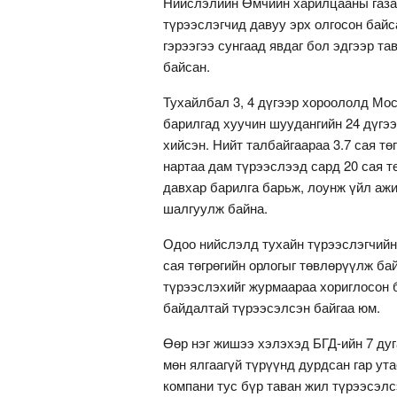
Нийслэлийн Өмчийн харилцааны газар
түрээслэгчид давуу эрх олгосон байс
гэрээгээ сунгаад явдаг бол эдгээр т
байсан.
Тухайлбал 3, 4 дүгээр хороололд Мо
барилгад хуучин шуудангийн 24 дүгээ
хийсэн. Нийт талбайгаараа 3.7 сая тө
нартаа дам түрээслээд сард 20 сая т
давхар барилга барьж, лоунж үйл ажи
шалгуулж байна.
Одоо нийслэлд тухайн түрээслэгчийн 
сая төгрөгийн орлогыг төвлөрүүлж ба
түрээслэхийг журмаараа хориглосон б
байдалтай түрээсэлсэн байгаа юм.
Өөр нэг жишээ хэлэхэд БГД-ийн 7 ду
мөн ялгаагүй түрүүнд дурдсан гар ут
компани тус бүр таван жил түрээсэлс