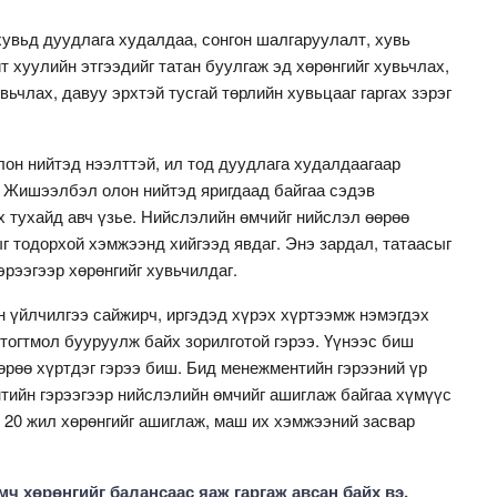
увьд дуудлага худалдаа, сонгон шалгаруулалт, хувь
т хуулийн этгээдийг татан буулгаж эд хөрөнгийг хувьчлах,
ьчлах, давуу эрхтэй тусгай төрлийн хувьцааг гаргах зэрэг
он нийтэд нээлттэй, ил тод дуудлага худалдаагаар
. Жишээлбэл олон нийтэд яригдаад байгаа сэдэв
 тухайд авч үзье. Нийслэлийн өмчийг нийслэл өөрөө
г тодорхой хэмжээнд хийгээд явдаг. Энэ зардал, татаасыг
рээгээр хөрөнгийг хувьчилдаг.
н үйлчилгээ сайжирч, иргэдэд хүрэх хүртээмж нэмэгдэх
 тогтмол бууруулж байх зорилготой гэрээ. Үүнээс биш
өөрөө хүртдэг гэрээ биш. Бид менежментийн гэрээний үр
тийн гэрээгээр нийслэлийн өмчийг ашиглаж байгаа хүмүүс
, 20 жил хөрөнгийг ашиглаж, маш их хэмжээний засвар
 хөрөнгийг балансаас яаж гаргаж авсан байх вэ.