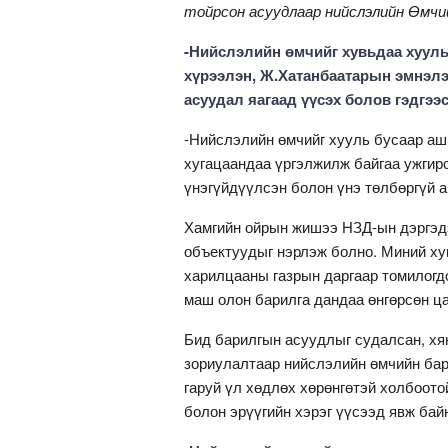
тойрсон асуудлаар нийслэлийн Өмчи
-Нийслэлийн өмчийг хувьдаа хууль
хүрээлэн, Ж.Хатанбаатарын эмнэлэ
асуудал яагаад үүсэх болов гэдгээ
-Нийслэлийн өмчийг хууль бусаар аш
хугацаандаа үргэлжилж байгаа ужгир
үнэгүйдүүлсэн болон үнэ төлбөргүй 
Хамгийн ойрын жишээ НЗД-ын дэргэдэ
объектуудыг нэрлэж болно. Миний ху
харилцааны газрын даргаар томилогд
маш олон барилга дандаа өнгөрсөн ца
Бид барилгын асуудлыг судалсан, хя
зориулалтаар нийслэлийн өмчийн бар
гаруй үл хөдлөх хөрөнгөтэй холбоото
болон эрүүгийн хэрэг үүсээд явж бай