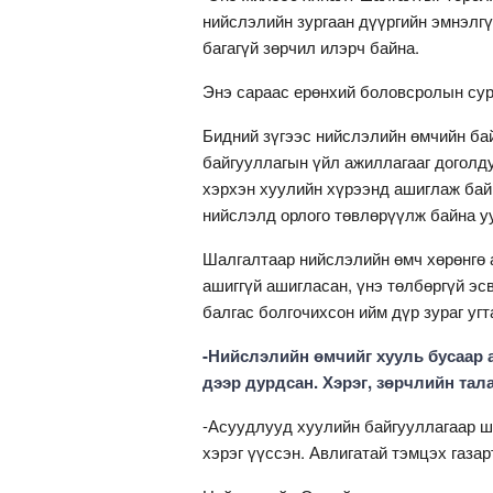
нийслэлийн зургаан дүүргийн эмнэлг
багагүй зөрчил илэрч байна.
Энэ сараас ерөнхий боловсролын сур
Бидний зүгээс нийслэлийн өмчийн бай
байгууллагын үйл ажиллагааг доголду
хэрхэн хуулийн хүрээнд ашиглаж байн
нийслэлд орлого төвлөрүүлж байна уу
Шалгалтаар нийслэлийн өмч хөрөнгө 
ашиггүй ашигласан, үнэ төлбөргүй эс
балгас болгочихсон ийм дүр зураг уг
-Нийслэлийн өмчийг хууль бусаар а
дээр дурдсан. Хэрэг, зөрчлийн та
-Асуудлууд хуулийн байгууллагаар ш
хэрэг үүссэн. Авлигатай тэмцэх газа