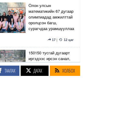
Олон улсын
математикийн 67 дугаар
олимпиадад амжилттай
оролцсон багш,
сурагчдаа урамшууллаа
17
|
12 цаг
150150 тусгай дугаарт
иргэдээс ирсэн санал,
гомдлыг нийслэлийн
эрх бүхий 23 албан
ТААЛАХ
ДАГАХ
ХОЛБОХ
тушаалтан хэрхэн
шийдвэрлэснийг
хянадаг болно
8
|
12 цаг
З.Төмөртөмөө: Хэн
нэгний харилцаа
хандлага, үл тоосон
байдлаас болж өргөдөл
нэмэгдэж байна