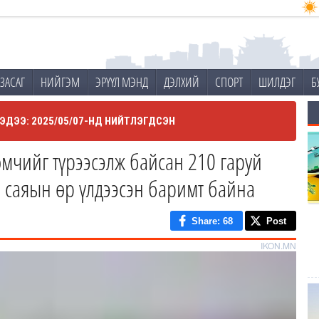
ЗАСАГ
НИЙГЭМ
ЭРҮҮЛ МЭНД
ДЭЛХИЙ
СПОРТ
ШИЛДЭГ
Б
ЭДЭЭ: 2025/05/07-НД НИЙТЛЭГДСЭН
мчийг түрээсэлж байсан 210 гаруй
 саяын өр үлдээсэн баримт байна
Share
: 68
Post
IKON.MN