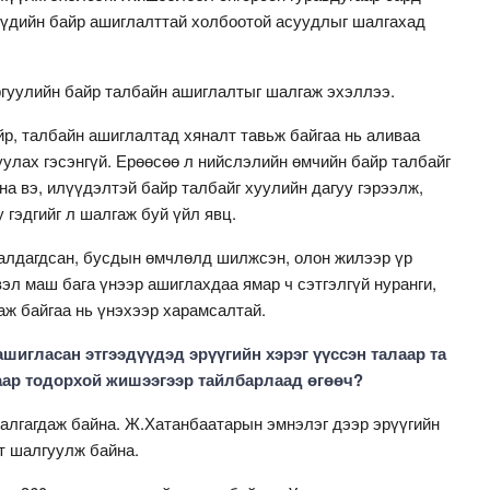
үүдийн байр ашиглалттай холбоотой асуудлыг шалгахад
гуулийн байр талбайн ашиглалтыг шалгаж эхэллээ.
р, талбайн ашиглалтад хяналт тавьж байгаа нь аливаа
улах гэсэнгүй. Ерөөсөө л нийслэлийн өмчийн байр талбайг
а вэ, илүүдэлтэй байр талбайг хуулийн дагуу гэрээлж,
 гэдгийг л шалгаж буй үйл явц.
алдагдсан, бусдын өмчлөлд шилжсэн, олон жилээр үр
вэл маш бага үнээр ашиглахдаа ямар ч сэтгэлгүй нуранги,
таж байгаа нь үнэхээр харамсалтай.
шигласан этгээдүүдэд эрүүгийн хэрэг үүссэн талаар та
лаар тодорхой жишээгээр тайлбарлаад өгөөч?
алгагдаж байна. Ж.Хатанбаатарын эмнэлэг дээр эрүүгийн
рт шалгуулж байна.