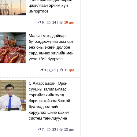
цахилгаан эрчим хүч
импортлов
5
|
14
|
10 цаг
Малын мах, дайвар
бүтээгдэхүүний экспорт
энэ оны эхний долоон
сард өмнөх жилийн мөн
үеэс 18% буурчээ
3
|
9
|
11 цаг
С.Амарсайхан: Орон
сууцны залилангаас
сэргийлэхийн тулд
барилгатай холбоотой
бүх мэдээллийг
харуулах шинэ цахим
систем танилцуулна
7
|
23
|
12 цаг