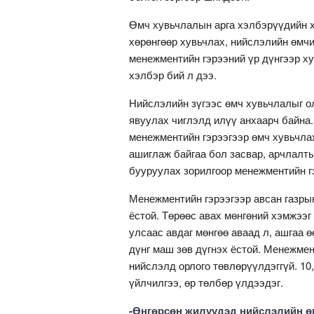
Өмч хувьчлалын арга хэлбэрүүдийн х
хөрөнгөөр хувьчлах, нийслэлийн өмчи
менежментийн гэрээний үр дүнгээр хув
хэлбэр бий л дээ.
Нийслэлийн зүгээс өмч хувьчлалыг ол
явуулах чиглэлд илүү анхаарч байна
менежментийн гэрээгээр өмч хувьчлах
ашиглаж байгаа бол засвар, арчлалты
бууруулах зорилгоор менежментийн гэ
Менежментийн гэрээгээр авсан газры
ёстой. Төрөөс авах мөнгөний хэмжээг
улсаас авдаг мөнгөө аваад л, ашгаа 
дүнг маш зөв дүгнэх ёстой. Менежмен
нийслэлд орлого төвлөрүүлдэггүй. 10
үйлчилгээ, өр төлбөр үлдээдэг.
-Өнгөрсөн жилүүдэд нийслэлийн өмч