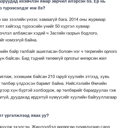
азруудад ихэвчлэн ямар зөрчил илэрсэн бэ. Ер нь
р түрээсэлдэг юм бэ?
зах зээлийн үнээс хамаагүй бага. 2014 оны журмаар
лт хийгээд түрээсийн үнийг 50 хүртэл хувиар
эчлэл албажсан хэдий ч Засгийн газрын бодлого,
йг нэмээгүй байна.
йн байр талбайг ашигласан боловч нэг ч төгрөгийн орлого
үн байсан. Бид тэдний төлөөгүй орлогыг өнгөрсөн жил
глаж, эзэмшиж байсан 210 гаруй хуулийн этгээд, хувь
өр төлбөр үлдээсэн баримт байна. Нийслэлийн Өмчийн
гээр хүн бүртэй холбогдож, өр төлбөрийг барагдуулах гэж
ггүй, дуудахад ирдэггүй хүмүүсийг хуулийн байгууллагаар
лт үргэлжлээд явах уу?
жүүлж эхэлсэн. Жишээлбэл өнгөрсөн гуравдугаар сард