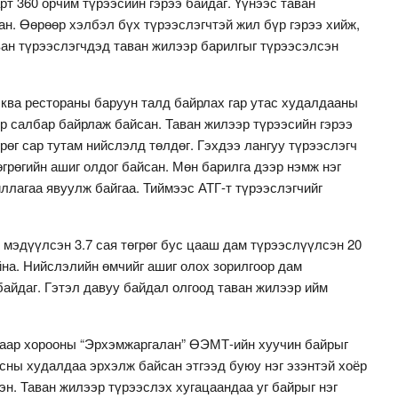
т 360 орчим түрээсийн гэрээ байдаг. Үүнээс таван
ан. Өөрөөр хэлбэл бүх түрээслэгчтэй жил бүр гэрээ хийж,
аван түрээслэгчдэд таван жилээр барилгыг түрээсэлсэн
сква рестораны баруун талд байрлах гар утас худалдааны
р салбар байрлаж байсан. Таван жилээр түрээсийн гэрээ
грөг сар тутам нийслэлд төлдөг. Гэхдээ лангуу түрээслэгч
өгрөгийн ашиг олдог байсан. Мөн барилга дээр нэмж нэг
ллагаа явуулж байгаа. Тиймээс АТГ-т түрээслэгчийг
мэдүүлсэн 3.7 сая төгрөг бус цааш дам түрээслүүлсэн 20
йна. Нийслэлийн өмчийг ашиг олох зорилгоор дам
айдаг. Гэтэл давуу байдал олгоод таван жилээр ийм
гаар хорооны “Эрхэмжаргалан” ӨЭМТ-ийн хуучин байрыг
асны худалдаа эрхэлж байсан этгээд буюу нэг эзэнтэй хоёр
эн. Таван жилээр түрээслэх хугацаандаа уг байрыг нэг