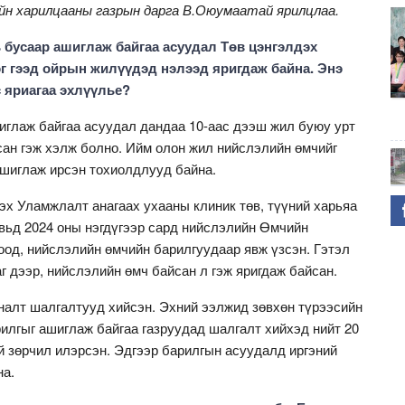
йн харилцааны газрын дарга В.Оюумаатай ярилцлаа.
 бусаар ашиглаж байгаа асуудал Төв цэнгэлдэх
г гээд ойрын жилүүдэд нэлээд яригдаж байна. Энэ
с яриагаа эхлүүлье?
иглаж байгаа асуудал дандаа 10-аас дээш жил буюу урт
сан гэж хэлж болно. Ийм олон жил нийслэлийн өмчийг
ашиглаж ирсэн тохиолдлууд байна.
х Уламжлалт анагаах ухааны клиник төв, түүний харьяа
вьд 2024 оны нэгдүгээр сард нийслэлийн Өмчийн
оод, нийслэлийн өмчийн барилгуудаар явж үзсэн. Гэтэл
г дээр, нийслэлийн өмч байсан л гэж яригдаж байсан.
налт шалгалтууд хийсэн. Эхний ээлжид зөвхөн түрээсийн
илгыг ашиглаж байгаа газруудад шалгалт хийхэд нийт 20
й зөрчил илэрсэн. Эдгээр барилгын асуудалд иргэний
на.