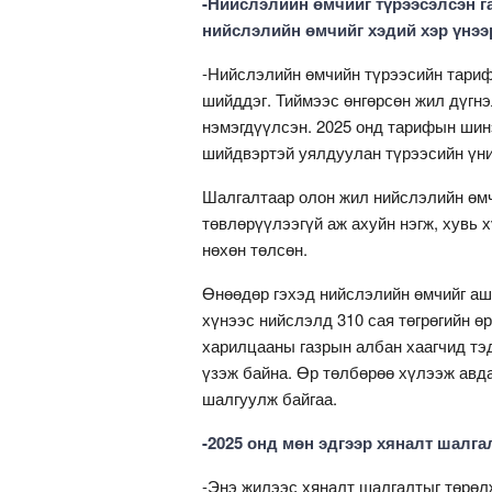
-Нийслэлийн өмчийг түрээсэлсэн г
нийслэлийн өмчийг хэдий хэр үнээ
-Нийслэлийн өмчийн түрээсийн тариф 
шийддэг. Тиймээс өнгөрсөн жил дүгнэ
нэмэгдүүлсэн. 2025 онд тарифын шин
шийдвэртэй уялдуулан түрээсийн үни
Шалгалтаар олон жил нийслэлийн өмчи
төвлөрүүлээгүй аж ахуйн нэгж, хувь х
нөхөн төлсөн.
Өнөөдөр гэхэд нийслэлийн өмчийг аши
хүнээс нийслэлд 310 сая төгрөгийн 
харилцааны газрын албан хаагчид тэд
үзэж байна. Өр төлбөрөө хүлээж авда
шалгуулж байгаа.
-2025 онд мөн эдгээр хяналт шалга
-Энэ жилээс хяналт шалгалтыг төрөл