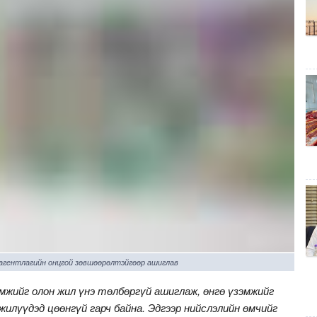
 агентлагийн онцгой зөвшөөрөлтэйгөөр ашиглав
мжийг олон жил үнэ төлбөргүй ашиглаж, өнгө үзэмжийг
илүүдэд цөөнгүй гарч байна. Эдгээр нийслэлийн өмчийг