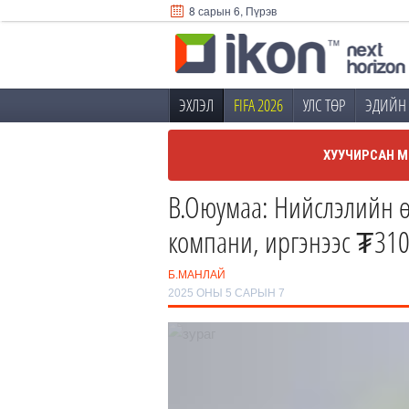
8 сарын 6, Пүрэв
ЭХЛЭЛ
FIFA 2026
УЛС ТӨР
ЭДИЙН 
ХУУЧИРСАН М
В.Оюумаа: Нийслэлийн ө
компани, иргэнээс ₮310
Б.МАНЛАЙ
2025 ОНЫ 5 САРЫН 7