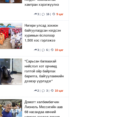
хамтран хэрэгжүүлнэ
3
|
16
|
9 цаг
Нигери улсад зохион
байгуулагдсан нэгдсэн
хуримын ёслолоор
1,500 хос гэрлэжээ
3
|
6
|
10 цаг
"Сарьсан багваахай
нийслэл хот орчимд
голтой ойр байрлах
барилга, байгууламжийн
дээвэр үүрлэдэг"
2
|
3
|
10 цаг
Домогт хөлбөмбөгчин
Лионель Мессигийн аав
68 насандаа өвчний
улмаас таалал төгсөв