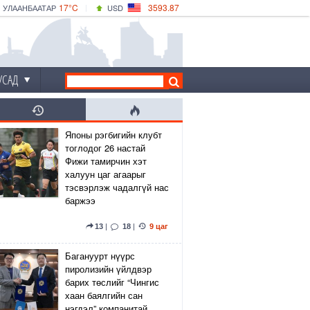
17°C
3593.87
УЛААНБААТАР
USD
|
17°C
ДАРХАН
532.66
CNY
15°C
ЭРДЭНЭТ
4141.04
EUR
УСАД
Японы рэгбигийн клубт
тоглодог 26 настай
Фижи тамирчин хэт
халуун цаг агаарыг
тэсвэрлэж чадалгүй нас
баржээ
13
|
18
|
9 цаг
Багануурт нүүрс
пиролизийн үйлдвэр
барих төслийг “Чингис
хаан баялгийн сан
нэгдэл” компанитай