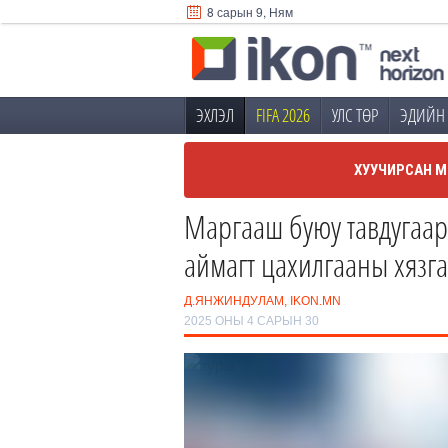
8 сарын 9, Ням
ЭХЛЭЛ
FIFA 2026
УЛС ТӨР
ЭДИЙН 
ХУУЧИРСАН М
Маргааш буюу тавдугаар 
аймагт цахилгааны хязга
Д.ЯНЖИНДУЛАМ, IKON.MN
2025 ОНЫ 4 САРЫН 30