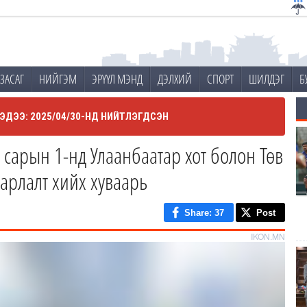
ЗАСАГ
НИЙГЭМ
ЭРҮҮЛ МЭНД
ДЭЛХИЙ
СПОРТ
ШИЛДЭГ
Б
ЭДЭЭ: 2025/04/30-НД НИЙТЛЭГДСЭН
сарын 1-нд Улаанбаатар хот болон Төв
арлалт хийх хуваарь
Share
: 37
Post
IKON.MN