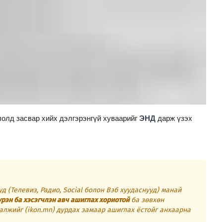
лолд засвар хийх дэлгэрэнгүй хуваарийг
ЭНД
дарж үзэх
д (Телевиз, Радио, Social болон Вэб хуудаснууд) манай
үрэн ба хэсэгчлэн авч ашиглах хориотой
ба зөвхөн
алжийг (ikon.mn) дурдах замаар ашиглах ёстойг анхаарна