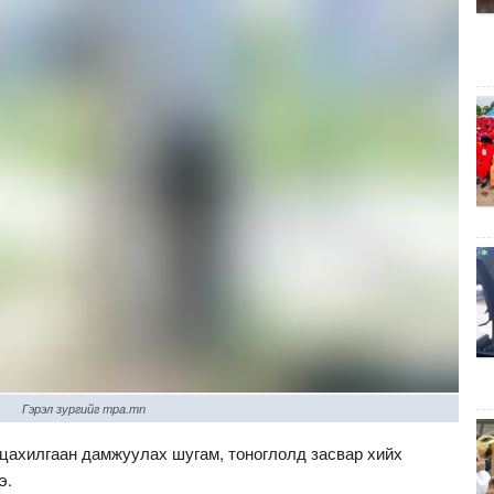
Гэрэл зургийг mpa.mn
 цахилгаан дамжуулах шугам, тоноглолд засвар хийх
э.