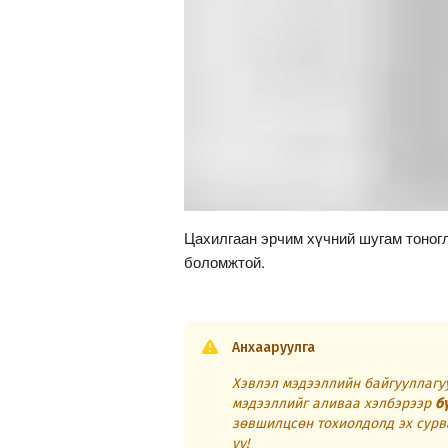
Цахилгаан эрчим хүчний шугам тоног
боломжтой.
Анхааруулга
Хэвлэл мэдээллийн байгууллагуу
мэдээллийг аливаа хэлбэрээр
б
зөвшилцсөн тохиолдолд эх сурв
уу!