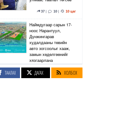
37
|
10
|
10 цаг
Наймдугаар сарын 17-
ноос Нарантуул,
Дүнжингарав
худалдааны төвийн
авто зогсоолыг хааж,
замын хөдөлгөөнийг
хязгаарлана
ТААЛАХ
ДАГАХ
ХОЛБОХ
6
|
2
|
11 цаг
Линдси Грэм агсны
санаачилсан Оросын
эсрэг хориг арга
хэмжээний хуулийн
төслийг АНУ-ын Сенат
баталлаа
39
|
51
|
11 цаг
Өнөөдөр Сэлэнгэ, Төв,