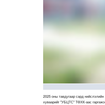
2025 оны тавдугаар сард нийслэлийн
хуваарийг "УБЦТС" ТӨХК-аас гаргажэ