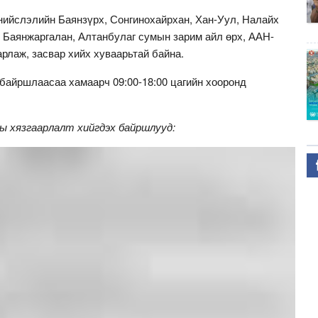
нийслэлийн Баянзүрх, Сонгинохайрхан, Хан-Уул, Налайх
, Баянжаргалан, Алтанбулаг сумын зарим айл өрх, ААН-
арлаж, засвар хийх хуваарьтай байна.
 байршлаасаа хамаарч 09:00-18:00 цагийн хооронд
ы хязгаарлалт хийгдэх байршлууд: