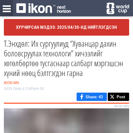
ХУУЧИРСАН МЭДЭЭ: 2025/04/30-НД НИЙТЛЭГДСЭН
Т.Энхдөл: Их сургуулиуд “Хуванцар дахин
боловсруулах технологи” хичээлийг
хөтөлбөртөө тусгаснаар салбарт мэргэшсэн
хүний нөөц бэлтгэгдэн гарна
IKON.MN
2025 ОНЫ 4 САРЫН 30
Share
: 43
Post
IKON.MN