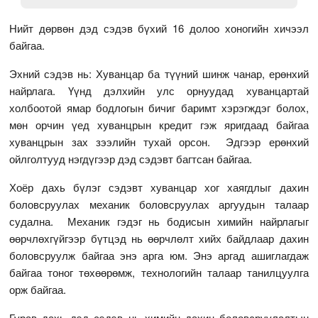
Нийт дөрвөн дэд сэдэв бүхий 16 долоо хоногийн хичээл
байгаа.
Эхний сэдэв нь: Хуванцар ба түүний шинж чанар, ерөнхий
найрлага. Үүнд дэлхийн улс орнуудад хуванцартай
холбоотой ямар бодлогын бичиг баримт хэрэгждэг болох,
мөн орчин үед хуванцрын кредит гэж яригдаад байгаа
хуванцрын зах зээлийн тухай орсон. Эдгээр ерөнхий
ойлголтууд нэгдүгээр дэд сэдэвт багтсан байгаа.
Хоёр дахь бүлэг сэдэвт хуванцар хог хаягдлыг дахин
боловсруулах механик боловсруулах аргуудын талаар
судална. Механик гэдэг нь бодисын химийн найрлагыг
өөрчлөхгүйгээр бүтцэд нь өөрчлөлт хийх байдлаар дахин
боловсруулж байгаа энэ арга юм. Энэ аргад ашиглагдаж
байгаа тоног төхөөрөмж, технологийн талаар танилцуулга
орж байгаа.
Гурав дахь дэд сэдэв нь химийн дахин боловсруулалтын