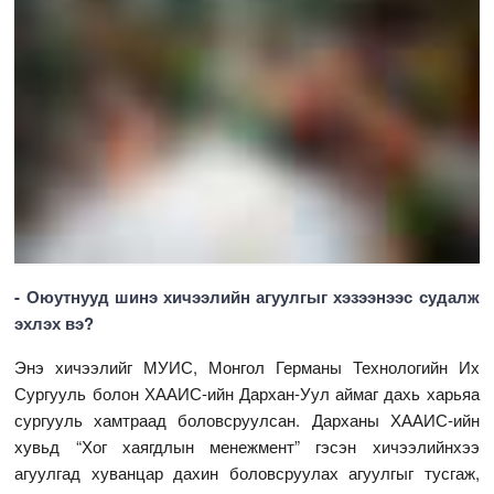
- Оюутнууд шинэ хичээлийн агуулгыг хэзээнээс судалж
эхлэх вэ?
Энэ хичээлийг МУИС, Монгол Германы Технологийн Их
Сургууль болон ХААИС-ийн Дархан-Уул аймаг дахь харьяа
сургууль хамтраад боловсруулсан. Дарханы ХААИС-ийн
хувьд “Хог хаягдлын менежмент” гэсэн хичээлийнхээ
агуулгад хуванцар дахин боловсруулах агуулгыг тусгаж,