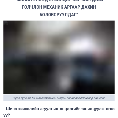
ГОЛЧЛОН МЕХАНИК АРГААР ДАХИН
БОЛОВСРУУЛДАГ”
Гэрэл зургийг MPA агентлагийн онцгой зөвшөөрөлтэйгөөр ашиглав
- Шинэ хичээлийн агуулгын онцлогийг танилцуулж өгнө
үү?