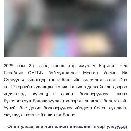
2025 оны 2-р сард төсөл хэрэгжүүлэгч Каритас Чех
Репаблик ОУТББ байгууллагаас Монгол Улсын Их
Сургуульд хуванцар таних багажийн хүлээлгэн өгсөн. Энэ
нь 12 төрлийн хуванцрыг таних, таньж тодорхойлсон дээрээ
үндэслээд хуванцрыг дахин боловсруулах, шинэ
бүтээгдэхүүн боловсруулах гэх зэрэгт ашиглах боломжтой.
Үүнийг бас дахин боловсруулах үйлдвэр болон судлаач,
оюутнууд нээлттэй ашиглаж болно.
- Олон улсад энэ чиглэлийн хичээлийг ямар улсуудад