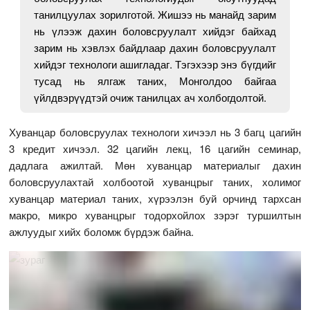
танилцуулах зорилготой. Жишээ нь манайд зарим
нь үлээж дахин боловсруулалт хийдэг байхад
зарим нь хэвлэх байдлаар дахин боловсруулалт
хийдэг технологи ашигладаг. Тэгэхээр энэ бүгдийг
тусад нь ялгаж таних, Монголдоо байгаа
үйлдвэрүүдтэй очиж танилцах ач холбогдолтой.
Хуванцар боловсруулах технологи хичээл нь 3 багц цагийн
3 кредит хичээл. 32 цагийн лекц, 16 цагийн семинар,
дадлага ажилтай. Мөн хуванцар материалыг дахин
боловсруулахтай холбоотой хуванцрыг таних, холимог
хуванцар материал таних, хүрээлэн буй орчинд тархсан
макро, микро хуванцрыг тодорхойлох зэрэг туршилтын
ажлуудыг хийх боломж бүрдэж байна.