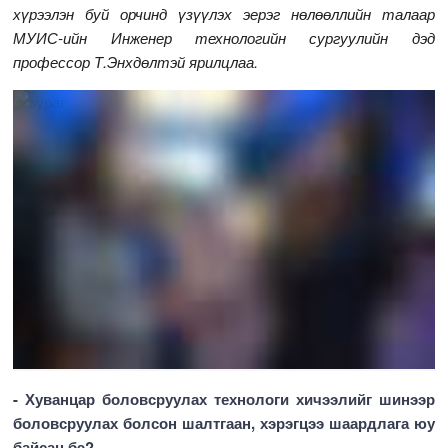
хүрээлэн буй орчинд үзүүлэх эерэг нөлөөллийн талаар
МУИС-ийн Инженер технологийн сургуулийн дэд
профессор Т.Энхдөлтэй ярилцлаа.
- Хуванцар боловсруулах технологи хичээлийг шинээр
боловсруулах болсон шалтгаан, хэрэгцээ шаардлага юу
байсан бэ?