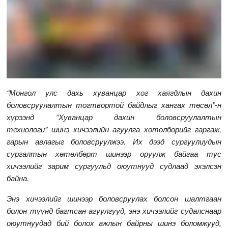
“Монгол улс дахь хуванцар хог хаягдлын дахин
боловсруулалтын тогтвортой байдлыг хангах төсөл”-н
хүрээнд “Хуванцар дахин боловсруулалтын
технологи” шинэ хичээлийн агуулга хөтөлбөрийг гаргаж,
гарын авлагыг боловсруулжээ. Их дээд сургуулиудын
сургалтын хөтөлбөрт шинээр оруулж байгаа тус
хичээлийг зарим сургуульд оюутнууд судлаад эхэлсэн
байна.
Энэ хичээлийг шинээр боловсруулах болсон шалтгаан
болон түүнд багтсан агуулгууд, энэ хичээлийг судалснаар
оюутнуудад бий болох ажлын байрны шинэ боломжууд,