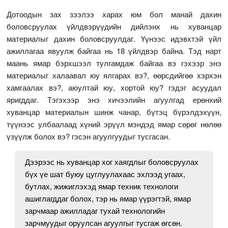
Дотоодын зах зээлээ харах юм бол манай дахин
боловсруулах үйлдвэрүүдийн дийлэнх нь хуванцар
материалыг дахин боловсруулдаг. Үүнээс идэвхтэй үйл
ажиллагаа явуулж байгаа нь 18 үйлдвэр байна. Тэд нарт
маань ямар бэрхшээл тулгамдаж байгаа вэ гэхээр энэ
материалыг халаавал юу ялгарах вэ?, өөрсдийгөө хэрхэн
хамгаалах вэ?, аюултай юу, хортой юу? гэдэг асуудал
яригддаг. Тэгэхээр энэ хичээлийн агуулгад ерөнхий
хуванцар материалын шинж чанар, бүтэц бүрэлдэхүүн,
түүнээс улбаалаад хүний эрүүл мэндэд ямар сөрөг нөлөө
үзүүлж болох вэ? гэсэн агуулгуудыг тусгасан.
Дээрээс нь хуванцар хог хаягдлыг боловсруулах
бүх үе шат буюу цуглуулахаас эхлээд угаах,
бутлах, жижиглэхэд ямар техник технологи
ашиглагддаг болох, тэр нь ямар үүрэгтэй, ямар
зарчмаар ажилладаг тухай технологийн
зарчмуудыг оруулсан агуулгыг тусгаж өгсөн.