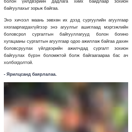
болон үйлдвэрийн дадлага хийх байдлаар зохион
байгуулахыг зорьж байгаа.
Энэ хичээл маань зөвхөн их дээд сургуулийн агуулгаар
хязгаарлагдахгүйгээр энэ агуулгыг ашиглаад мэргэжлийн
боловсрол сургалтын байгууллагууд болон богино
хугацааны сургалтын агуулгаар одоо ажиллаж байгаа дахин
боловсруулах үйлдвэрийн ажилчдад сургалт зохион
байгуулах бүрэн боломжтой болж байгаагаараа бас ач
холбогдолтой.
- Ярилцсанд баярлалаа.