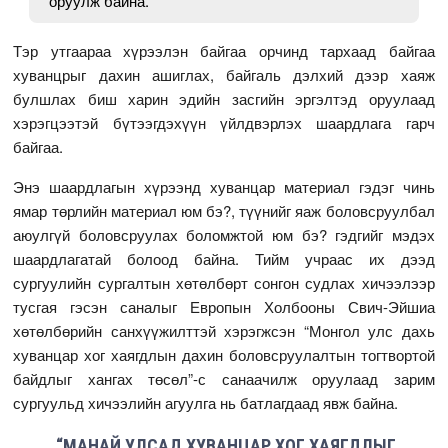
оруулж байна.
Тэр утгаараа хүрээлэн байгаа орчинд тархаад байгаа
хуванцрыг дахин ашиглах, байгаль дэлхий дээр хаяж
булшлах биш харин эдийн засгийн эргэлтэд оруулаад
хэрэгцээтэй бүтээгдэхүүн үйлдвэрлэх шаардлага гарч
байгаа.
Энэ шаардлагын хүрээнд хуванцар материал гэдэг чинь
ямар төрлийн материал юм бэ?, түүнийг яаж боловсруулбал
аюулгүй боловсруулах боломжтой юм бэ? гэдгийг мэдэх
шаардлагатай болоод байна. Тийм учраас их дээд
сургуулийн сургалтын хөтөлбөрт сонгон судлах хичээлээр
тусгая гэсэн саналыг Европын Холбооны Свич-Эйшиа
хөтөлбөрийн санхүүжилттэй хэрэгжсэн “Монгол улс дахь
хуванцар хог хаягдлын дахин боловсруулалтын тогтвортой
байдлыг хангах төсөл”-с санаачилж оруулаад зарим
сургуульд хичээлийн агуулга нь батлагдаад явж байна.
“МАНАЙ УЛСАД ХУВАНЦАР ХОГ ХАЯГДЛЫГ