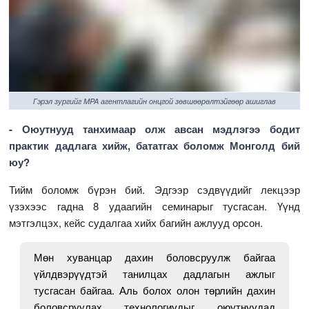
Гэрэл зургийг MPA агентлагийн онцгой зөвшөөрөлтэйгөөр ашиглав
- Оюутнууд танхимаар олж авсан мэдлэгээ бодит
практик дадлага хийж, бататгах боломж Монголд бий
юу?
Тийм боломж бүрэн бий. Эдгээр сэдвүүдийг лекцээр
үзэхээс гадна 8 удаагийн семинарыг тусгасан. Үүнд
мэтгэлцэх, кейс судалгаа хийх багийн ажлууд орсон.
Мөн хуванцар дахин боловсруулж байгаа
үйлдвэрүүдтэй танилцах дадлагын ажлыг
тусгасан байгаа. Аль болох олон төрлийн дахин
боловсруулах технологиудыг оюутнуудад