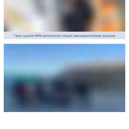
Гэрэл зургийг MPA агентлагийн онцгой зөвшөөрөлтэйгөөр ашиглав