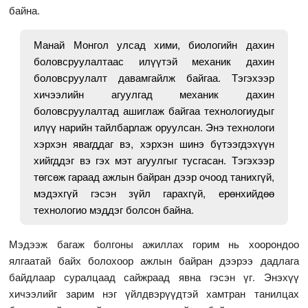
байна.
Манай Монгол улсад хими, биологийн дахин
боловсруулалтаас илүүтэй механик дахин
боловсруулалт давамгайлж байгаа. Тэгэхээр
хичээлийн агуулгад механик дахин
боловсруулалтад ашиглаж байгаа технологиудыг
илүү нарийн тайлбарлаж оруулсан. Энэ технологи
хэрхэн явагддаг вэ, хэрхэн шинэ бүтээгдэхүүн
хийгддэг вэ гэх мэт агуулгыг тусгасан. Тэгэхээр
төгсөж гараад ажлын байран дээр очоод танихгүй,
мэдэхгүй гэсэн зүйл гарахгүй, ерөнхийдөө
технологио мэддэг болсон байна.
Мэдээж багаж болгоны ажиллах горим нь хоорондоо
ялгаатай байх болохоор ажлын байран дээрээ дадлага
байдлаар суралцаад сайжраад явна гэсэн үг. Энэхүү
хичээлийг зарим нэг үйлдвэрүүдтэй хамтран танилцах