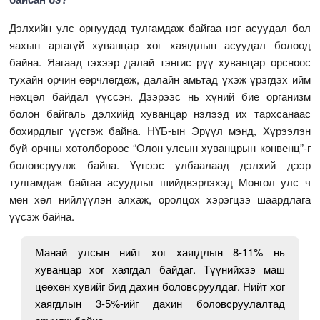
Дэлхийн улс орнуудад тулгамдаж байгаа нэг асуудал бол
яахын аргагүй хуванцар хог хаягдлын асуудал болоод
байна. Яагаад гэхээр далай тэнгис рүү хуванцар орсноос
тухайн орчин өөрчлөгдөж, далайн амьтад үхэж үрэгдэх ийм
нөхцөл байдал үүссэн. Дээрээс нь хүний бие организм
болон байгаль дэлхийд хуванцар нэлээд их тархсанаас
бохирдлыг үүсгэж байна. НҮБ-ын Эрүүл мэнд, Хүрээлэн
буй орчны хөтөлбөрөөс “Олон улсын хуванцрын конвенц”-г
боловсруулж байна. Үүнээс улбаалаад дэлхий дээр
тулгамдаж байгаа асуудлыг шийдвэрлэхэд Монгол улс ч
мөн хөл нийлүүлэн алхаж, оролцох хэрэгцээ шаардлага
үүсэж байна.
Манай улсын нийт хог хаягдлын 8-11% нь
хуванцар хог хаягдал байдаг. Түүнийхээ маш
цөөхөн хувийг бид дахин боловсруулдаг. Нийт хог
хаягдлын 3-5%-ийг дахин боловсруулалтад