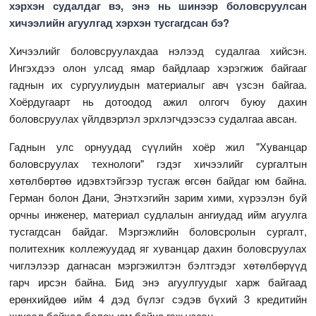
хэрхэн судалдаг вэ, энэ нь шинээр боловсруулсан
хичээлийн агуулгад хэрхэн тусгагдсан бэ?
Хичээлийг боловсруулахдаа нэлээд судалгаа хийсэн.
Ингэхдээ олон улсад ямар байдлаар хэрэгжиж байгааг
гаднын их сургуулиудын материалыг авч үзсэн байгаа.
Хоёрдугаарт нь дотоодод ажил олгогч буюу дахин
боловсруулах үйлдвэрлэл эрхлэгчдээсээ судалгаа авсан.
Гаднын улс орнуудад сүүлийн хоёр жил "Хуванцар
боловсруулах технологи" гэдэг хичээлийг сургалтын
хөтөлбөртөө идэвхтэйгээр тусгаж өгсөн байдаг юм байна.
Герман болон Дани, Энэтхэгийн зарим хими, хүрээлэн буй
орчны инженер, материал судлалын ангиудад ийм агуулга
тусгагдсан байдаг. Мэргэжлийн боловсролын сургалт,
политехник коллежуудад яг хуванцар дахин боловсруулах
чиглэлээр дагнасан мэргэжилтэн бэлтгэдэг хөтөлбөрүүд
гарч ирсэн байна. Бид энэ агуулгуудыг харж байгаад
ерөнхийдөө ийм 4 дэд бүлэг сэдэв бүхий 3 кредитийн
хичээл байхад болох юм байна гэж үзсэн.