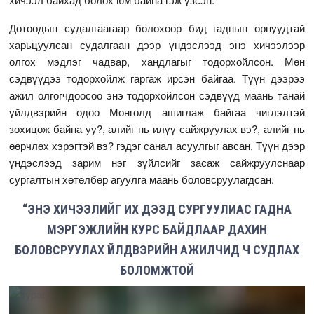
Дотоодын судалгаагаар болохоор бид гаднын орнуудтай
харьцуулсан судалгаан дээр үндэслээд энэ хичээлээр
олгох мэдлэг чадвар, хандлагыг тодорхойлсон. Мөн
сэдвүүдээ тодорхойлж гаргаж ирсэн байгаа. Түүн дээрээ
ажил олгогчдоосоо энэ тодорхойлсон сэдвүүд маань танай
үйлдвэрийн одоо Монголд ашиглаж байгаа чиглэлтэй
зохицож байна уу?, алийг нь илүү сайжруулах вэ?, алийг нь
өөрчлөх хэрэгтэй вэ? гэдэг санал асуулгыг авсан. Түүн дээр
үндэслээд зарим нэг зүйлсийг засаж сайжруулснаар
сургалтын хөтөлбөр агуулга маань боловсруулагдсан.
“ЭНЭ ХИЧЭЭЛИЙГ ИХ ДЭЭД СУРГУУЛИАС ГАДНА
МЭРГЭЖЛИЙН КУРС БАЙДЛААР ДАХИН
БОЛОВСРУУЛАХ ҮЙЛДВЭРИЙН АЖИЛЧИД Ч СУДЛАХ
БОЛОМЖТОЙ