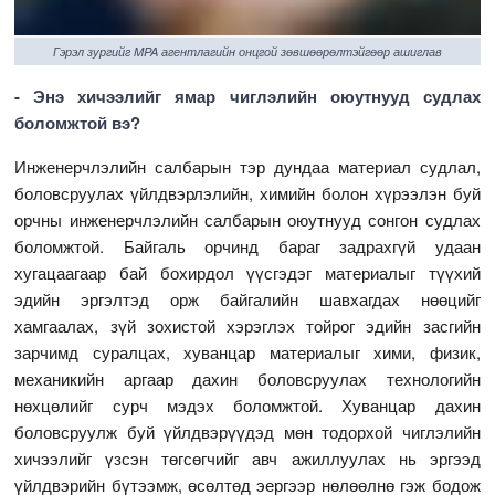
Гэрэл зургийг MPA агентлагийн онцгой зөвшөөрөлтэйгөөр ашиглав
- Энэ хичээлийг ямар чиглэлийн оюутнууд судлах
боломжтой вэ?
Инженерчлэлийн салбарын тэр дундаа материал судлал,
боловсруулах үйлдвэрлэлийн, химийн болон хүрээлэн буй
орчны инженерчлэлийн салбарын оюутнууд сонгон судлах
боломжтой. Байгаль орчинд бараг задрахгүй удаан
хугацаагаар бай бохирдол үүсгэдэг материалыг түүхий
эдийн эргэлтэд орж байгалийн шавхагдах нөөцийг
хамгаалах, зүй зохистой хэрэглэх тойрог эдийн засгийн
зарчимд суралцах, хуванцар материалыг хими, физик,
механикийн аргаар дахин боловсруулах технологийн
нөхцөлийг сурч мэдэх боломжтой. Хуванцар дахин
боловсруулж буй үйлдвэрүүдэд мөн тодорхой чиглэлийн
хичээлийг үзсэн төгсөгчийг авч ажиллуулах нь эргээд
үйлдвэрийн бүтээмж, өсөлтөд эергээр нөлөөлнө гэж бодож