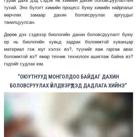
тухай. Энэ бүлэгт химийн процесс буюу химийн найрлагыг
өөрчлөх замаар дахин боловсруулах аргуудыг
танилцуулсан.
Дөрөв дэх сэдвээр биологийн дахин боловсруулалт буюу
ер нь биологийн хувьд задрах боломжтой хуванцар
материал гэж юуг хэлэх вэ?, түүнийг яаж гаргаж авах
боломжтой вэ? ямар техник технологи ашиглаж байна вэ?
гэдгийг судлах юм.
“ОЮУТНУУД МОНГОЛДОО БАЙДАГ ДАХИН
БОЛОВСРУУЛАХ ҮЙЛДВЭРҮҮДЭД ДАДЛАГА ХИЙНЭ”