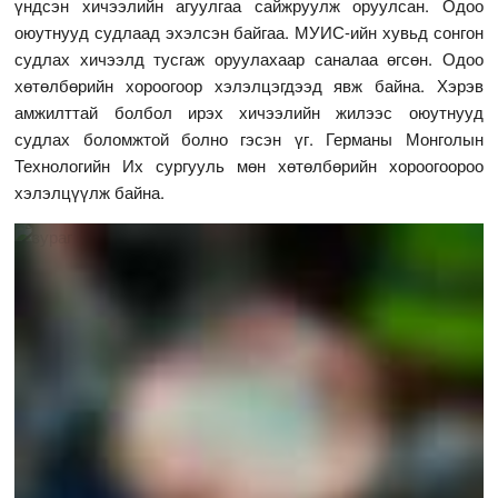
үндсэн хичээлийн агуулгаа сайжруулж оруулсан. Одоо
оюутнууд судлаад эхэлсэн байгаа. МУИС-ийн хувьд сонгон
судлах хичээлд тусгаж оруулахаар саналаа өгсөн. Одоо
хөтөлбөрийн хороогоор хэлэлцэгдээд явж байна. Хэрэв
амжилттай болбол ирэх хичээлийн жилээс оюутнууд
судлах боломжтой болно гэсэн үг. Германы Монголын
Технологийн Их сургууль мөн хөтөлбөрийн хороогоороо
хэлэлцүүлж байна.