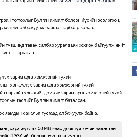
 гаргасан зарим шийдвэрийг
ЗГХЭГ-ын дарга Н.Учрал
рван тогтоолыг Булган аймагт болсон бүсийн зөвлөгөөн,
рлэснийг албажуулж байгааг тэрбээр хэлэв.
йн түвшинд таван салбар хуралдаан зохион байгуулж нийт
 зүгээс гаргасан.
үлэх зарим арга хэмжээний тухай
лыг хөгжүүлэх зарим арга хэмжээний тухай
йн паркийн хөгжлийг дэмжих зарим арга хэмжээний тухай
гтоолын төслийг Булган аймагт баталсан.
ох яамдын саналыг тусгаад албажуулж байна.
манд хэрэгжүүлэх 50 МВт-аас доошгүй хүчин чадалтай
лийн ТЭЗҮ-ийг боловсруулах асуудлыг