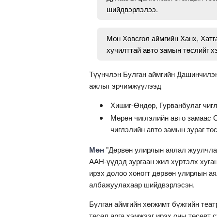
шийдвэрлэлээ.
Мөн Хөвсгөл аймгийн Ханх, Хатг
хучилттай авто замын төслийг 
Түүнчлэн Булган аймгийн Дашинчилэн
ажлыг эрчимжүүлээд
Хишиг-Өндөр, Гурванбулаг чиг
Мөрөн чиглэлийн авто замаас С
чиглэлийн авто замын зураг тө
Мөн
"Дөрвөн улирлын аялал жуулчла
ААН-үүдэд зургаан жил хүртэлх хугац
ирэх долоо хоногт дөрвөн улирлын а
албажуулахаар шийдвэрлэсэн.
Булган аймгийн хөгжимт бүжгийн теат
төсөл арга хэмжээг ирэх оны төсөвт 