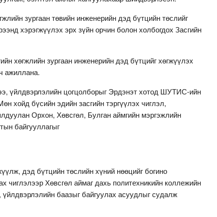
гжлийн зургаан төвийн инженерийн дэд бүтцийн төслийг
рээнд хэрэгжүүлэх эрх зүйн орчин болон холбогдох Засгийн
ийн хөгжлийн зургаан инженерийн дэд бүтцийг хөгжүүлэх
ч ажиллана.
гээ, үйлдвэрлэлийн цогцолборыг Эрдэнэт хотод ШУТИС-ийн
өн хойд бүсийн эдийн засгийн тэргүүлэх чиглэл,
ялдуулан Орхон, Хөвсгөл, Булган аймгийн мэргэжлийн
тын байгууллагыг
үүлж, дэд бүтцийн төслийн хүний нөөцийг богино
гах чиглэлээр Хөвсгөл аймаг дахь политехникийн коллежийн
, үйлдвэрлэлийн баазыг байгуулах асуудлыг судалж