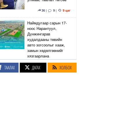
36
|
9
|
9 цаг
Наймдугаар сарын 17-
ноос Нарантуул,
Дүнжингарав
худалдааны төвийн
авто зогсоолыг хааж,
замын хөдөлгөөнийг
хязгаарлана
ТААЛАХ
ДАГАХ
ХОЛБОХ
6
|
2
|
9 цаг
Линдси Грэм агсны
санаачилсан Оросын
эсрэг хориг арга
хэмжээний хуулийн
төслийг АНУ-ын Сенат
баталлаа
38
|
47
|
9 цаг
Өнөөдөр Сэлэнгэ, Төв,