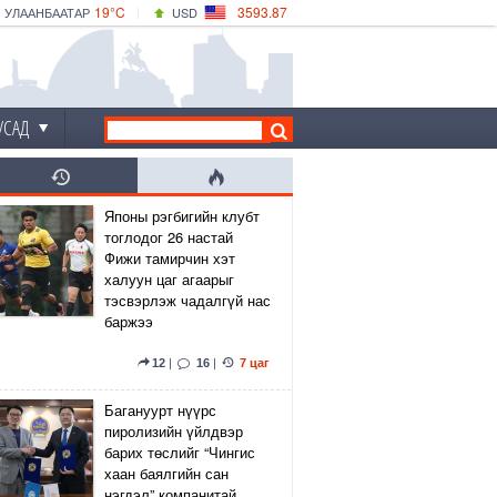
19°C
3593.87
УЛААНБААТАР
USD
|
19°C
ДАРХАН
532.66
CNY
17°C
ЭРДЭНЭТ
4141.04
EUR
УСАД
Японы рэгбигийн клубт
тоглодог 26 настай
Фижи тамирчин хэт
халуун цаг агаарыг
тэсвэрлэж чадалгүй нас
баржээ
12
|
16
|
7 цаг
Багануурт нүүрс
пиролизийн үйлдвэр
барих төслийг “Чингис
хаан баялгийн сан
нэгдэл” компанитай