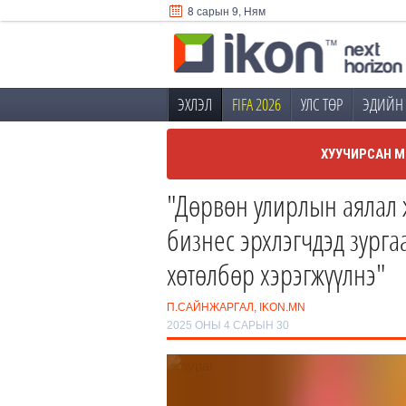
8 сарын 9, Ням
ЭХЛЭЛ
FIFA 2026
УЛС ТӨР
ЭДИЙН 
ХУУЧИРСАН М
"Дөрвөн улирлын аялал 
бизнес эрхлэгчдэд зурга
хөтөлбөр хэрэгжүүлнэ"
П.САЙНЖАРГАЛ, IKON.MN
2025 ОНЫ 4 САРЫН 30