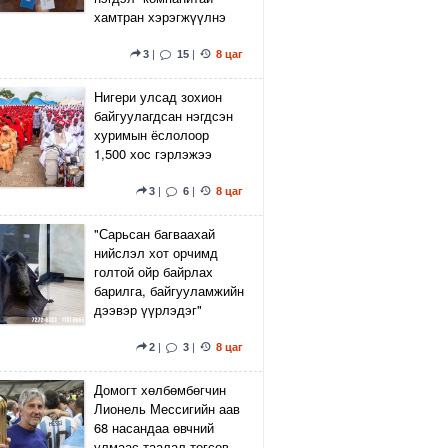
хамтран хэрэгжүүлнэ
3
|
15
|
8 цаг
Нигери улсад зохион
байгуулагдсан нэгдсэн
хуримын ёслолоор
1,500 хос гэрлэжээ
3
|
6
|
8 цаг
"Сарьсан багваахай
нийслэл хот орчимд
голтой ойр байрлах
барилга, байгууламжийн
дээвэр үүрлэдэг"
2
|
3
|
8 цаг
Домогт хөлбөмбөгчин
Лионель Мессигийн аав
68 насандаа өвчний
улмаас таалал төгсөв