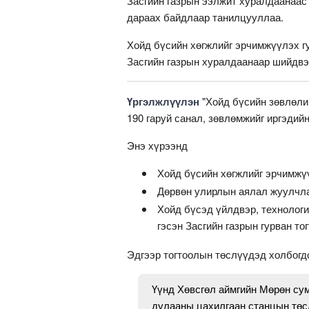
Засгийн газрын ээлжит хуралдаанаас
дараах байдлаар танилцууллаа.
Хойд бүсийн хөгжлийг эрчимжүүлэх гу
Засгийн газрын хуралдаанаар шийдвэ
Үргэлжлүүлэн
"Хойд бүсийн зөвлөли
190 гаруй санал, зөвлөмжийг иргэдийн
Энэ хүрээнд
Хойд бүсийн хөгжлийг эрчимжү
Дөрвөн улирлын аялал жуулчла
Хойд бүсэд үйлдвэр, технологи
гэсэн Засгийн газрын гурван то
Эдгээр тогтоолын төслүүдэд холбогд
Үүнд Хөвсгөл аймгийн Мөрөн су
дулааны цахилгаан станцын төс