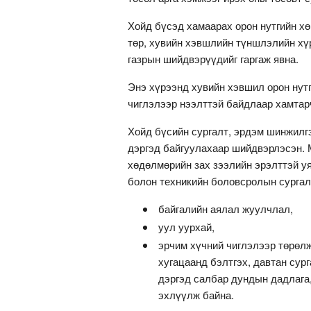
Хойд бүсэд хамаарах орон нутгийн хө
төр, хувийн хэвшлийн түншлэлийн хү
газрын шийдвэрүүдийг гаргаж явна.
Энэ хүрээнд хувийн хэвшил орон нутг
чиглэлээр нээлттэй байдлаар хамтар
Хойд бүсийн сургалт, эрдэм шинжил
дэргэд байгуулахаар шийдвэрлэсэн. М
хөдөлмөрийн зах зээлийн эрэлттэй у
болон техникийн боловсролын сургал
байгалийн аялал жуулчлал,
уул уурхай,
эрчим хүчний чиглэлээр төрөлж
хугацаанд бэлтгэх, давтан сур
дэргэд салбар дундын дадлага
эхлүүлж байна.