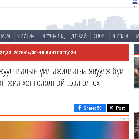
ЗАСАГ
НИЙГЭМ
ЭРҮҮЛ МЭНД
ДЭЛХИЙ
СПОРТ
ШИЛДЭГ
Б
ЭДЭЭ: 2025/04/30-НД НИЙТЛЭГДСЭН
жуулчлалын үйл ажиллагаа явуулж буй
ан жил хөнгөлөлттэй зээл олгох
Share
: 56
Post
IKON.MN