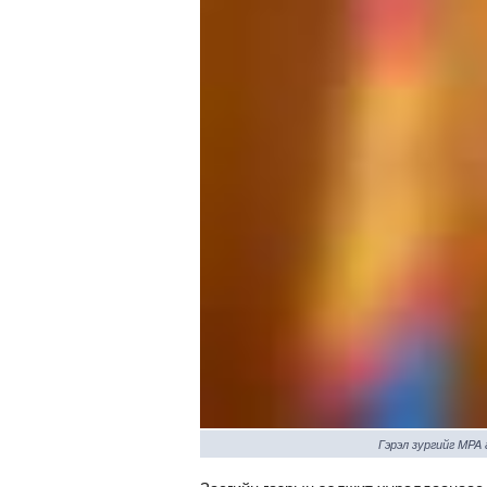
Гэрэл зургийг MPA