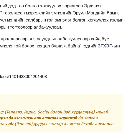
ний дэд төв болгон хөгжүүлэх зорилгоор Эрдэнэт
л" төрөлжсөн мэргэжлийн эмнэлгийг Эрүүл Мэндийн Яамны
үл мэндийн салбарын гол эмнэлэг болгон хөгжүүлэх ажлыг
азрын тогтоолоор албажуулсан.
 хуралдаанаар энэ асуудлыг албажуулснаар хойд бүс
эмнэлэгтэй болох нөхцөл бүрдэж байна" гэдгийг
ЗГХЭГ-ын
ideos/1401633004201408
д (Телевиз, Радио, Social болон Вэб хуудаснууд) манай
үрэн ба хэсэгчлэн авч ашиглах хориотой
ба зөвхөн
алжийг (ikon.mn) дурдах замаар ашиглах ёстойг анхаарна