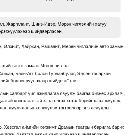
ал, Жаргалант, Шинэ-Идэр, Мөрөн чиглэлийн хатуу
хэрэгжүүлэхээр шийдвэрлэсэн.
, Өлзийт, Хайрхан, Рашаант, Мөрөн чиглэлийн авто замын
лэлийн авто замаас Могод чиглэл
айхан, Баян-Агт болон Гурванбулаг, Элсэн тасархай
слийг боловсруулахаар шийдсэн" гэв.
лын салбарт үйл ажиллагаа явуулж байгаа бизнес эрхлэгч,
аатай хөнгөлөлттэй зээл олгох хөтөлбөрийг хэрэгжүүлэх,
ялал жуулчлалыг хөгжүүлэх тогтоолоор энэ асуудлыг
р, Хөвсгөл аймгийн хөгжимт Драмын театрын барилга барих
суулгаж, бэлтгэл ажлыг хангуулахаар шийдвэрлэсэн.