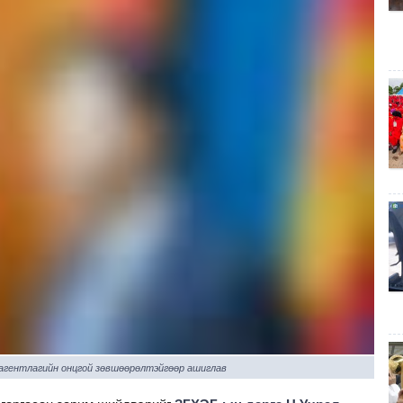
 агентлагийн онцгой зөвшөөрөлтэйгөөр ашиглав