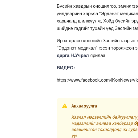
Бүсийн хавдрын оношилгоо, эмчилгээ
үйлдвэрийн харьяа "Эрдэнэт медика
харьяанд шилжүүлж, Хойд бүсийн эрү
шийднэ гэдгийг тухайн үед Засгийн г
Ирэх долоо хоногийн Засгийн газрын
"Эрдэнэт медикал" гэсэн төрөлжсөн 
дарга Н.Учрал
ярилаа.
ВИДЕО:
https://www.facebook.com/iKonNews/v
Анхааруулга
Хэвлэл мэдээллийн байгууллагуу
мэдээллийг аливаа хэлбэрээр
б
зөвшилцсөн тохиолдолд эх сурв
уу!