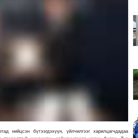
тад нийцсэн бүтээгдэхүүн, үйлчилгээг харилцагчдадаа