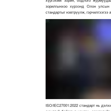
хүргэхийг зорин, бодлого журмууда
зорилгынхоо хүрээнд Олон улсын 
стандартыг нэвтрүүлж, гэрчилгээгээ 
ISO/IEC27001:2022 стандарт нь дэлх