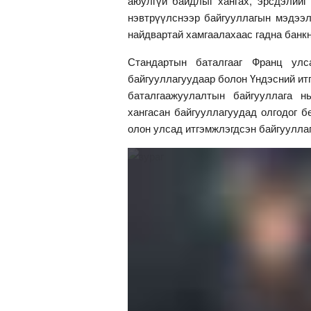
аюулгүй байдлыг хангах, эрсдэлийг
нэвтрүүлснээр байгууллагын мэдээл
найдвартай хамгаалахаас гадна банк
Стандартын баталгааг Франц улс
байгууллагуудаар болон Үндэсний и
баталгаажуулалтын байгууллага н
хангасан байгууллагуудад олгодог б
олон улсад итгэмжлэгдсэн байгуулла