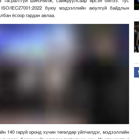
а тасралтгүй шинэчилж, сайжруулсаар ирсэн билээ. Тус
ISO/IEC27001:2022 буюу мэдээллийн аюулгүй байдлын
албан ёсоор гардан авлаа.
ийн 140 гаруй оронд хүчин төгөлдөр үйлчилдэг, мэдээллийн