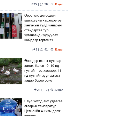
27
|
36
|
11 цаг
Орос улс дотоодын
шатахууны хэрэгцээгээ
хангахын тулд чанарын
стандартаа түр
хугацаанд бууруулах
шийдвэр гаргажээ
8
|
41
|
11 цаг
Өнөөдөр ихэнх нутгаар
халах боловч 9, 10-нд
нутгийн төв хэсгээр, 11-
нд нутгийн зүүн хагаст
аадар бороо орно
2
|
2
|
12 цаг
Сөүл хотод анх удаагаа
агаарын температур
Цельсийн 40 хэм давж
халлаа