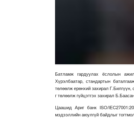
Батламж гардуулах ёслолын ажил
Хүрэлбаатар, стандартын баталгаа
төлөөлж ерөнхий захирал Г.Билгүүн,
г төлөөлж гүйцэтгэх захирал Б.Баас
Цаашид Ариг банк ISO/IEC27001:20
мэдээллийн аюулгүй байдлыг тогтмол