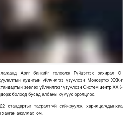
лагаанд Ариг банкийг төлөөлж Гүйцэтгэх захирал О.
жуулалтын аудитын үйлчилгээ үзүүлсэн Монсертф ХХК-г
 стандартын зөвлөх үйлчилгээг үзүүлсэн Систем центр ХХК-
андорж болоод бусад албаны хүмүүс оролцлоо.
22 стандартыг тасралтгүй сайжруулж, харилцагчдынхаа
 ханган ажиллах юм.