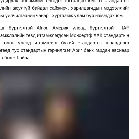
 удирдах боломжийг олгодог тогтолцоо юм. Уг стандартыг
лийн аюулгүй байдал сайжирч, харилцагчдын мэдээллийг
ны үйлчилгээний чанар, хүртээмж улам бүр нэмэгдэх юм.
ад бүртгэлтэй Afnor, Америк улсад бүртгэлтэй IAF
тгэмжлэлийн төвд итгэмжлэгдсэн Монсертф ХХК стандартын
ь олон улсад итгэмжлэл бүхий стандартыг шаардлага
өгөөд тус стандартын гэрчилгээг Ариг банк гардан авснаар
га болж байна.