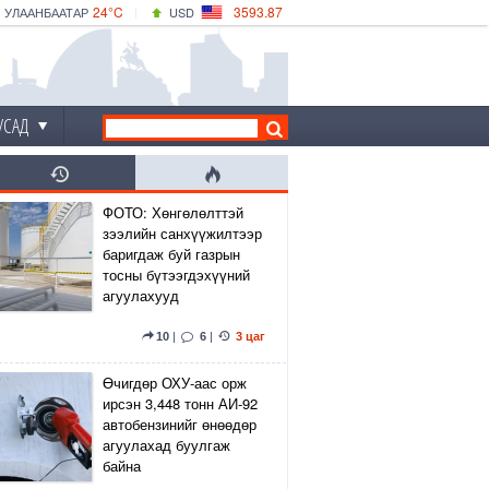
24°C
3593.87
УЛААНБААТАР
USD
|
25°C
ДАРХАН
532.66
CNY
22°C
ЭРДЭНЭТ
4141.04
EUR
УСАД
ФОТО: Хөнгөлөлттэй
зээлийн санхүүжилтээр
баригдаж буй газрын
тосны бүтээгдэхүүний
агуулахууд
10
|
6
|
3 цаг
Өчигдөр ОХУ-аас орж
ирсэн 3,448 тонн АИ-92
автобензинийг өнөөдөр
агуулахад буулгаж
байна