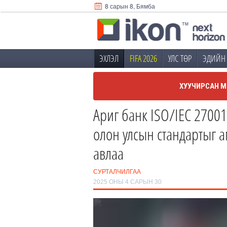
8 сарын 8, Бямба
ЭХЛЭЛ
FIFA 2026
УЛС ТӨР
ЭДИЙН 
ХУУЧИРСАН М
Ариг банк ISO/IEC 2700
олон улсын стандартыг а
авлаа
СУРТАЛЧИЛГАА
2025 ОНЫ 4 САРЫН 30