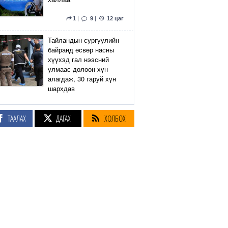
1
|
9
|
12 цаг
Тайландын сургуулийн
байранд өсвөр насны
хүүхэд гал нээсний
улмаас долоон хүн
алагдаж, 30 гаруй хүн
шархдав
4
|
13
|
13 цаг
ТААЛАХ
ДАГАХ
ХОЛБОХ
Екатеринбург хот дахь
Wildberries компанийн
агуулах Украины дроны
цохилтын улмаас
шатжээ
17
|
61
|
13 цаг
Элэгний өөхлөлт
оноштой бол ЗААВАЛ
УНШ