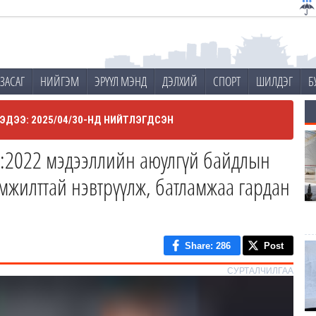
ЗАСАГ
НИЙГЭМ
ЭРҮҮЛ МЭНД
ДЭЛХИЙ
СПОРТ
ШИЛДЭГ
Б
ЭДЭЭ: 2025/04/30-НД НИЙТЛЭГДСЭН
1:2022 мэдээллийн аюулгүй байдлын
мжилттай нэвтрүүлж, батламжаа гардан
Share
: 286
Post
СУРТАЛЧИЛГАА