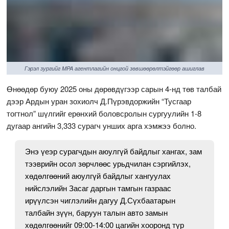
Гэрэл зургийг MPA агентлагийн онцгой зөвшөөрөлтэйгөөр ашиглав
Өнөөдөр буюу 2025 оны дөрөвдүгээр сарын 4-нд төв талбай
дээр Ардын уран зохиолч Д.Пүрэвдоржийн “Тусгаар
тогтнол” шүлгийг ерөнхий боловсролын сургуулийн 1-8
дугаар ангийн 3,333 сурагч унших арга хэмжээ болно.
Энэ үеэр сурагчдын аюулгүй байдлыг хангах, зам
тээврийн осол зөрчлөөс урьдчилан сэргийлэх,
хөдөлгөөний аюулгүй байдлыг хангуулах
нийслэлийн Засаг даргын тамгын газраас
ирүүлсэн чиглэлийн дагуу Д.Сүхбаатарын
талбайн зүүн, баруун талын авто замын
хөдөлгөөнийг 09:00-14:00 цагийн хооронд түр