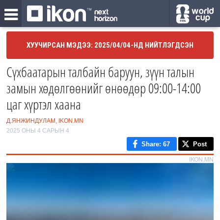
ХУУЧИРСАН МЭДЭЭ: 2025/04/04-НД НИЙТЛЭГДСЭН
Сүхбаатарын талбайн баруун, зүүн талын
замын хөдөлгөөнийг өнөөдөр 09:00-14:00
цаг хүртэл хаана
Д.ЯНЖИНДУЛАМ, IKON.MN
2025 ОНЫ 4 САРЫН 4
Share
: 67
Post
IKON.MN