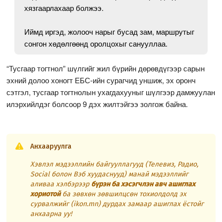
хязгаарлахаар болжээ.
Иймд иргэд, жолооч нарыг бусад зам, маршрутыг
сонгон хөдөлгөөнд оролцохыг санууллаа.
“Тусгаар тогтнол” шүлгийг жил бүрийн дөрөвдүгээр сарын
эхний долоо хоногт ЕБС-ийн сурагчид уншиж, эх оронч
сэтгэл, тусгаар тогтнолын ухагдахууныг шүлгээр дамжуулан
илэрхийлдэг болсоор 9 дэх жилтэйгээ золгож байна.
Анхааруулга
Хэвлэл мэдээллийн байгууллагууд (Телевиз, Радио,
Social болон Вэб хуудаснууд) манай мэдээллийг
аливаа хэлбэрээр
бүрэн ба хэсэгчлэн авч ашиглах
хориотой
ба зөвхөн зөвшилцсөн тохиолдолд эх
сурвалжийг (ikon.mn) дурдах замаар ашиглах ёстойг
анхаарна уу!