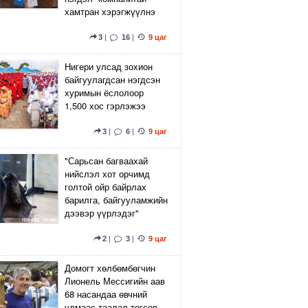
хамтран хэрэгжүүлнэ
3
|
16
|
9 цаг
Нигери улсад зохион
байгуулагдсан нэгдсэн
хуримын ёслолоор
1,500 хос гэрлэжээ
3
|
6
|
9 цаг
"Сарьсан багваахай
нийслэл хот орчимд
голтой ойр байрлах
барилга, байгууламжийн
дээвэр үүрлэдэг"
2
|
3
|
9 цаг
Домогт хөлбөмбөгчин
Лионель Мессигийн аав
68 насандаа өвчний
улмаас таалал төгсөв