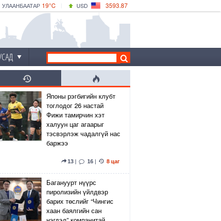
19°C
3593.87
УЛААНБААТАР
USD
|
19°C
ДАРХАН
532.66
CNY
17°C
ЭРДЭНЭТ
4141.04
EUR
УСАД
Японы рэгбигийн клубт
тоглодог 26 настай
Фижи тамирчин хэт
халуун цаг агаарыг
тэсвэрлэж чадалгүй нас
баржээ
13
|
16
|
8 цаг
Багануурт нүүрс
пиролизийн үйлдвэр
барих төслийг “Чингис
хаан баялгийн сан
нэгдэл” компанитай