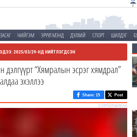
ЗАСАГ
НИЙГЭМ
ЭРҮҮЛ МЭНД
ДЭЛХИЙ
СПОРТ
ШИЛДЭГ
Б
ЭДЭЭ: 2025/03/29-НД НИЙТЛЭГДСЭН
н дэлгүүрт “Хямралын эсрэг хямдрал”
далдаа эхэллээ
Share
: 15
Post
СУРТАЛЧИЛГАА