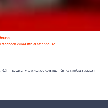
.house
facebook.com/Official.stechhouse
2; 6.3 –т дурдсан үндэслэлээр сэтгэгдэл бичих талбарыг хаасан