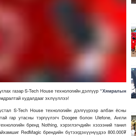
глах газар S-Tech House технологийн дэлгүүр
“Хямралын
ямдралтай худалдааг эхлүүллээ!
устал S-Tech House технологийн дэлгүүрээр албан ёсны
тай гар утасны тэргүүлэгч Doogee болон Ulefone, Англи
хнологийн бренд Nothing, хэрэглэгчдийн хэзээний танил
айхамшиг RedMagic брендийн бүтээгдэхүүнүүдээ 800.000₮