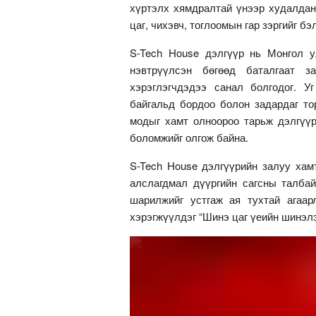
хүртэлх хямдралтай үнээр худалдан
цаг, чихэвч, тоглоомын гар зэргийг б
S-Tech House дэлгүүр нь Монгол у
нэвтрүүлсэн бөгөөд баталгаат за
хэрэглэгчдэдээ санал болгодог. У
байгальд бордоо болон задардаг то
модыг хамт олноороо тарьж дэлгүүр
боломжийг олгож байна.
S-Tech House дэлгүүрийн залуу хам
алслагдмал дүүргийн сагсны талбай
шарилжийг устгаж ая тухтай агаар
хэрэгжүүлдэг “Шинэ цаг үеийн шинэлэ