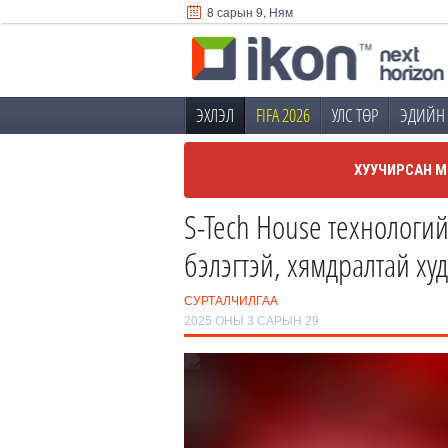
8 сарын 9, Ням
ЭХЛЭЛ
FIFA 2026
УЛС ТӨР
ЭДИЙН 
ХУУЧИРСАН М
S-Tech House технологий
бэлэгтэй, хямдралтай ху
СУРТАЛЧИЛГАА
2025 ОНЫ 3 САРЫН 29