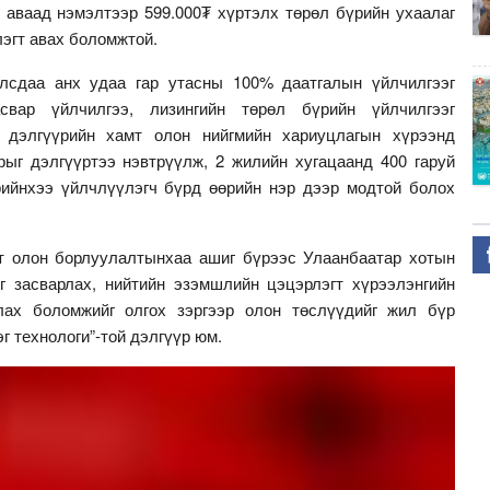
 аваад нэмэлтээр 599.000₮ хүртэлх төрөл бүрийн ухаалаг
элэгт авах боломжтой.
лсдаа анх удаа гар утасны 100% даатгалын үйлчилгээг
свар үйлчилгээ, лизингийн төрөл бүрийн үйлчилгээг
г дэлгүүрийн хамт олон нийгмийн хариуцлагын хүрээнд
рыг дэлгүүртээ нэвтрүүлж, 2 жилийн хугацаанд 400 гаруй
ийнхээ үйлчлүүлэгч бүрд өөрийн нэр дээр модтой болох
т олон борлуулалтынхаа ашиг бүрээс Улаанбаатар хотын
г засварлах, нийтийн эзэмшлийн цэцэрлэгт хүрээлэнгийн
лах боломжийг олгох зэргээр олон төслүүдийг жил бүр
г технологи”-той дэлгүүр юм.