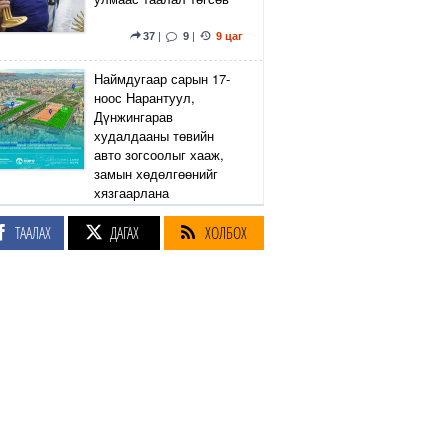
37
|
9
|
9 цаг
Наймдугаар сарын 17-
ноос Нарантуул,
Дүнжингарав
худалдааны төвийн
авто зогсоолыг хааж,
замын хөдөлгөөнийг
хязгаарлана
ТААЛАХ
ДАГАХ
ХОЛБОХ
6
|
2
|
10 цаг
Линдси Грэм агсны
санаачилсан Оросын
эсрэг хориг арга
хэмжээний хуулийн
төслийг АНУ-ын Сенат
баталлаа
38
|
50
|
10 цаг
Өнөөдөр Сэлэнгэ, Төв,