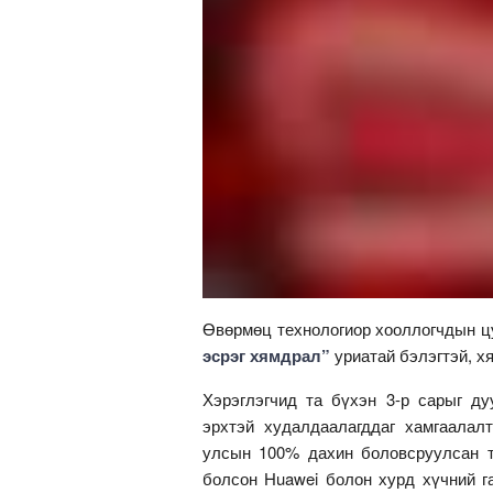
Өвөрмөц технологиор хооллогчдын цу
эсрэг хямдрал”
уриатай бэлэгтэй, х
Хэрэглэгчид та бүхэн 3-р сарыг ду
эрхтэй худалдаалагддаг хамгаалалт
улсын 100% дахин боловсруулсан те
болсон Huawei болон хурд хүчний г