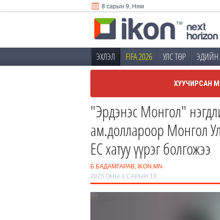
8 сарын 9, Ням
ЭХЛЭЛ
FIFA 2026
УЛС ТӨР
ЭДИЙН 
ХУУЧИРСАН М
"Эрдэнэс Монгол" нэгдл
ам.доллароор Монгол Ул
ЕС хатуу үүрэг болгожээ
Б.БАДАМГАРАВ, IKON.MN
2025 ОНЫ 3 САРЫН 19