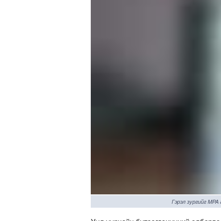
Гэрэл зургийг MPA