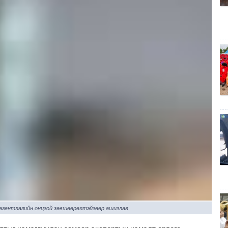
 агентлагийн онцгой зөвшөөрөлтэйгөөр ашиглав