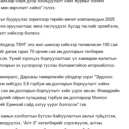
байхаар бирж дээр зохицуулалт хийх журмыг богино
мөн өөрчлөлт хийнэ" гэлээ.
ыг бууруулах зорилгоор төрийн өмчит компаниудын 2025
нгө оруулалтаас мега төслүүдээс бусад төслийг эрэмбэлж,
алт хийхээр болжээ.
йлдвэр ТӨҮГ энэ жил шинээр хийхээр төлөвлөсөн 100 сая
йг дагаж гарах 70 орчим сая ам.долларын төлбөрөө
лсон. Үүний зэрэгцээ борлуулалтаас үл хамааран валютын
олларын эх үүсвэрээр туслах боломжтойгоо илэрхийллээ.
минералс, Дарханы төмөрлөгийн үйлдвэр зэрэг "Эрдэнэс
ани нийтдээ 3.8 тэрбум ам.долларын борлуулалт хийнэ
 сая ам.долларын борлуулалт хийх үүрэг авсан. Өнөөдрийн
гдлийг ойрын хугацаанд тэрбум ам.доллароор Монгол
г Ерөнхий сайд хатуу үүрэг болгосон" гэв.
 замын холболтын бүтээн байгуулалтын ажлыг гүйцэтгэж,
мэгдүүлэх, “Алт-3” хөтөлбөрийг хэрэгжүүлж, алтны