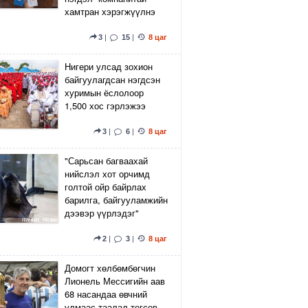
хамтран хэрэгжүүлнэ
3
|
15
|
8 цаг
Нигери улсад зохион
байгуулагдсан нэгдсэн
хуримын ёслолоор
1,500 хос гэрлэжээ
3
|
6
|
8 цаг
"Сарьсан багваахай
нийслэл хот орчимд
голтой ойр байрлах
барилга, байгууламжийн
дээвэр үүрлэдэг"
2
|
3
|
8 цаг
Домогт хөлбөмбөгчин
Лионель Мессигийн аав
68 насандаа өвчний
улмаас таалал төгсөв