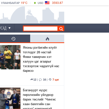
19°C
3593.87
УЛААНБААТАР
USD
|
19°C
ДАРХАН
532.66
CNY
17°C
ЭРДЭНЭТ
4141.04
EUR
УСАД
Японы рэгбигийн клубт
тоглодог 26 настай
Фижи тамирчин хэт
халуун цаг агаарыг
тэсвэрлэж чадалгүй нас
баржээ
12
|
16
|
7 цаг
Багануурт нүүрс
пиролизийн үйлдвэр
барих төслийг “Чингис
хаан баялгийн сан
нэгдэл” компанитай