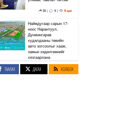
36
|
9
|
9 цаг
Наймдугаар сарын 17-
ноос Нарантуул,
Дүнжингарав
худалдааны төвийн
авто зогсоолыг хааж,
замын хөдөлгөөнийг
хязгаарлана
ТААЛАХ
ДАГАХ
ХОЛБОХ
6
|
2
|
9 цаг
Линдси Грэм агсны
санаачилсан Оросын
эсрэг хориг арга
хэмжээний хуулийн
төслийг АНУ-ын Сенат
баталлаа
38
|
47
|
9 цаг
Өнөөдөр Сэлэнгэ, Төв,