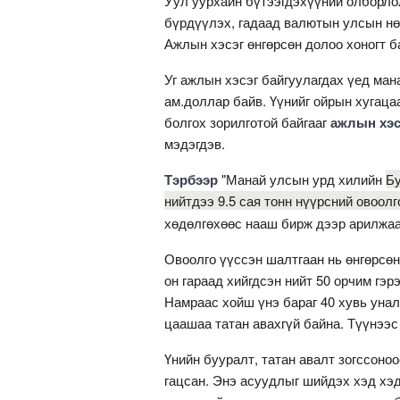
Уул уурхайн бүтээгдэхүүний олборло
бүрдүүлэх, гадаад валютын улсын нө
Ажлын хэсэг өнгөрсөн долоо хоногт б
Уг ажлын хэсэг байгуулагдах үед ман
ам.доллар байв. Үүнийг ойрын хугаца
болгох зорилготой байгааг
ажлын хэс
мэдэгдэв.
Тэрбээр
"Манай улсын урд хилийн
Бу
нийтдээ 9.5 сая тонн нүүрсний овоол
хөдөлгөхөөс нааш бирж дээр арилжаа
Овоолго үүссэн шалтгаан нь өнгөрсөн
он гараад хийгдсэн нийт 50 орчим гэр
Намраас хойш үнэ бараг 40 хувь унал
цаашаа татан авахгүй байна. Түүнээ
Үнийн бууралт, татан авалт зогссоно
гацсан. Энэ асуудлыг шийдэх хэд хэ