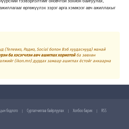
нүүрсний тээвэрлэлтийг оновчтой зохион байгуулах,
жиллагааг өргөжүүлэх зэрэг арга хэмжээг авч ажиллахыг
д (Телевиз, Радио, Social болон Вэб хуудаснууд) манай
үрэн ба хэсэгчлэн авч ашиглах хориотой
ба зөвхөн
алжийг (ikon.mn) дурдах замаар ашиглах ёстойг анхаарна
цын бодлого
Сурталчилгаа байрлуулах
Холбоо барих
RSS
|
|
|