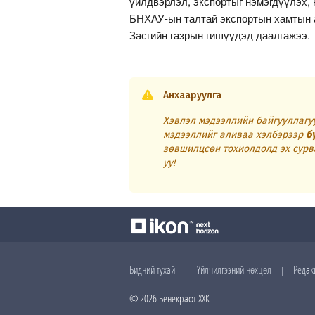
үйлдвэрлэл, экспортыг нэмэгдүүлэх, 
БНХАУ-ын талтай экспортын хамтын а
Засгийн газрын гишүүдэд даалгажээ.
Анхааруулга
Хэвлэл мэдээллийн байгууллагуу
мэдээллийг аливаа хэлбэрээр
б
зөвшилцсөн тохиолдолд эх сурв
уу!
Бидний тухай
Үйлчилгээний нөхцөл
Редак
|
|
© 2026 Бенекрафт ХХК