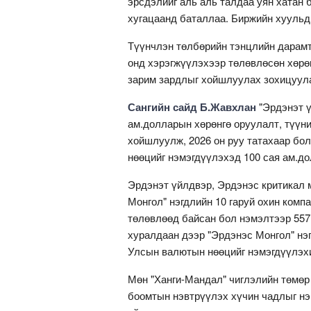
эрсдэлийг аль аль талдаа уян хатан 
хугацаанд баталлаа. Биржийн хуульд 
Түүнчлэн төлбөрийн тэнцлийн дарамт
онд хэрэгжүүлэхээр төлөвлөсөн хөрө
зарим зардлыг хойшлуулах зохицуул
Сангийн сайд Б.Жавхлан
"Эрдэнэт ү
ам.долларын хөрөнгө оруулалт, түүни
хойшлуулж, 2026 он руу татахаар бо
нөөцийг нэмэгдүүлэхэд 100 сая ам.д
Эрдэнэт үйлдвэр, Эрдэнэс критикал 
Монгол" нэгдлийн 10 гаруй охин комп
төлөвлөөд байсан бол нэмэлтээр 557
хуралдаан дээр "Эрдэнэс Монгол" нэ
Улсын валютын нөөцийг нэмэгдүүлэхий
Мөн "Ханги-Мандал" чиглэлийн төмөр
боомтын нэвтрүүлэх хүчин чадлыг нэ