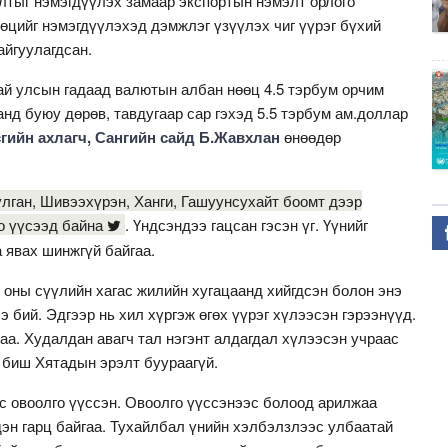
лтыг нэмэгдүүлэх замаар экспортын нэмэлт орлого
өцийг нэмэгдүүлэхэд дэмжлэг үзүүлэх чиг үүрэг бүхий
айгуулагдсан.
ай улсын гадаад валютын албан нөөц 4.5 тэрбум орчим
анд буюу дөрөв, тавдугаар сар гэхэд 5.5 тэрбум ам.доллар
гийн ахлагч, Сангийн сайд Б.Жавхлан
өнөөдөр
лган, Шивээхүрэн, Ханги, Гашуунсухайт боомт дээр
го үүсээд байна
. Үндсэндээ гацсан гэсэн үг. Үүнийг
 явах шинжгүй байгаа.
 оны сүүлийн хагас жилийн хугацаанд хийгдсэн болон энэ
ээ бий. Эдгээр нь хил хүргэж өгөх үүрэг хүлээсэн гэрээнүүд.
аа. Худалдан авагч тал нэгэнт алдагдал хүлээсэн учраас
с биш Хятадын эрэлт буураагүй.
ос овоолго үүссэн. Овоолго үүссэнээс болоод арилжаа
дэн гарц байгаа. Тухайлбал үнийн хэлбэлзлээс улбаатай