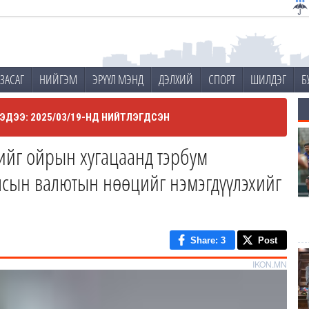
ЗАСАГ
НИЙГЭМ
ЭРҮҮЛ МЭНД
ДЭЛХИЙ
СПОРТ
ШИЛДЭГ
Б
ЭДЭЭ: 2025/03/19-НД НИЙТЛЭГДСЭН
ийг ойрын хугацаанд тэрбум
сын валютын нөөцийг нэмэгдүүлэхийг
Share
: 3
Post
IKON.MN