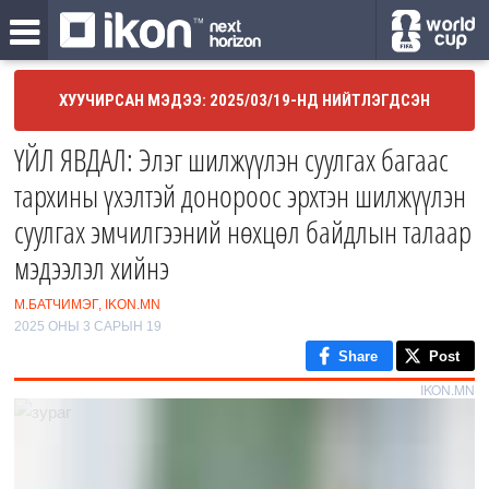
ХУУЧИРСАН МЭДЭЭ: 2025/03/19-НД НИЙТЛЭГДСЭН
ҮЙЛ ЯВДАЛ: Элэг шилжүүлэн суулгах багаас
тархины үхэлтэй донороос эрхтэн шилжүүлэн
суулгах эмчилгээний нөхцөл байдлын талаар
мэдээлэл хийнэ
М.БАТЧИМЭГ, IKON.MN
2025 ОНЫ 3 САРЫН 19
Share
Post
IKON.MN