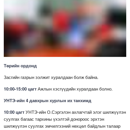
Төрийн ордонд
Засгийн газрын ээлжит хуралдаан болж байна.
10:00-15:00 цагт
Ажлын хэсгүүдийн хуралдаан болно.
УНТЭ-ийн 4 давхрын хурлын их танхимд
10:00 цагт
УНТЭ-ийн О.Сэргэлэн ахлагчтай элэг шилжүүлэн
суулгах багаас тархины үхэлтэй донороос эрхтэн
шилжүүлэн суулгах эмчилгээний нөхцөл байдлын талаар