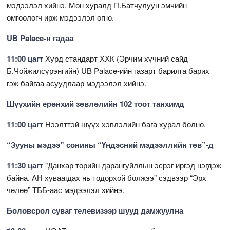
мэдээлэл хийнэ. Мөн хуралд П.Батчулуун эмчийн
өмгөөлөгч ирж мэдээлэл өгнө.
UB Palace-н гадаа
11:00 цагт
Хурд стандарт ХХК (Эрчим хүчний сайд
Б.Чойжилсүрэнгийн) UB Palace-ийн газарт барилга барих
гэж байгаа асуудлаар мэдээлэл хийнэ.
Шүүхийн ерөнхий зөвлөлийн 102 тоот танхимд
11:00 цагт
Нээлттэй шүүх хэвлэлийн бага хурал болно.
“Зууны мэдээ” сонины “Үндэсний мэдээллийн төв”-д
11:30 цагт
"Данхар төрийн дарангуйллын эсрэг иргэд нэгдэж
байна. АН хуваагдах нь тодорхой болжээ" сэдвээр “Эрх
чөлөө” ТББ-аас мэдээлэл хийнэ.
Боловсрол суваг телевизээр шууд дамжуулна