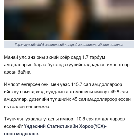
Гэрэл зургийг MPA агентлагийн онцгой зөвшөөрөлтэйгөөр ашиглав
Манай улс энэ оны эхний хоёр сард 1.7 тэрбум
ам.долларын бараа бүтээгдэхүүнийг гадаадаас импортоор
авсан байна.
Импорт өнгөрсөн оны мөн үеэс 115.7 сая ам.доллароор
ийнхүү нэмэгдэхэд суудлын автомашины импорт 49.8 сая
ам.доллар, дизелийн түлшнийх 45 сая ам.доллароор өссөн
нь голлон нөлөөлжээ.
Түүнчлэн ухаалаг утасны импорт 10.8 сая ам.доллароор
өссөнийг
Үндэсний Статистикийн Хороо(ҮСХ)-
ноос мэдээлэв.