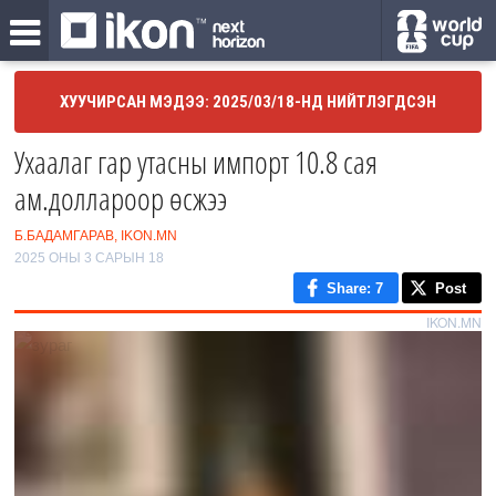
ХУУЧИРСАН МЭДЭЭ: 2025/03/18-НД НИЙТЛЭГДСЭН
Ухаалаг гар утасны импорт 10.8 сая
ам.доллароор өсжээ
Б.БАДАМГАРАВ, IKON.MN
2025 ОНЫ 3 САРЫН 18
Share
: 7
Post
IKON.MN