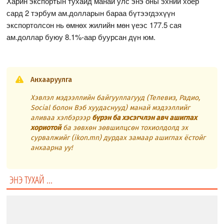
Харин экспортын тухайд манай улс энэ оны эхний хоёр
сард 2 тэрбум ам.долларын бараа бүтээгдэхүүн
экспортолсон нь өмнөх жилийн мөн үеэс 177.5 сая
ам.доллар буюу 8.1%-аар буурсан дүн юм.
Анхааруулга
Хэвлэл мэдээллийн байгууллагууд (Телевиз, Радио,
Social болон Вэб хуудаснууд) манай мэдээллийг
аливаа хэлбэрээр
бүрэн ба хэсэгчлэн авч ашиглах
хориотой
ба зөвхөн зөвшилцсөн тохиолдолд эх
сурвалжийг (ikon.mn) дурдах замаар ашиглах ёстойг
анхаарна уу!
ЭНЭ ТУХАЙ ...