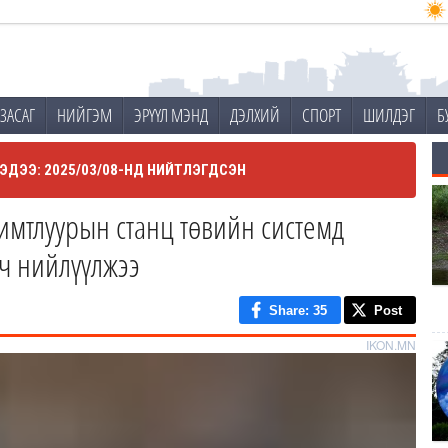
ЗАСАГ
НИЙГЭМ
ЭРҮҮЛ МЭНД
ДЭЛХИЙ
СПОРТ
ШИЛДЭГ
Б
ЭДЭЭ: 2025/03/08-НД НИЙТЛЭГДСЭН
имтлуурын станц төвийн системд
үч нийлүүлжээ
Share
: 35
Post
IKON.MN