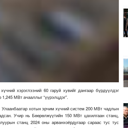
хүчний хэрэглээний 60 гаруй хувийг дангаар бүрдүүлдэг
 1,245 МВт ачааллыг “үүрэлцдэг”.
л Улаанбаатар хотын эрчим хүчний систем 200 МВт чадлын
адсан. Учир нь Бөөрөлжүүтийн 150 МВт цахилгаан станц,
луурын станц 2024 оны арванхоёрдугаар сараас тус тус