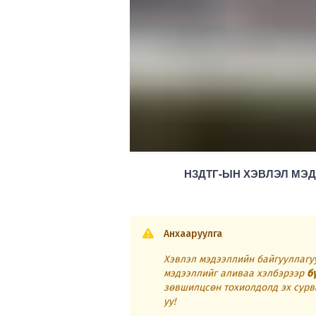
НЗДТГ-ЫН ХЭВЛЭЛ МЭД
Анхааруулга
Хэвлэл мэдээллийн байгууллагуу
мэдээллийг аливаа хэлбэрээр
б
зөвшилцсөн тохиолдолд эх сурв
уу!