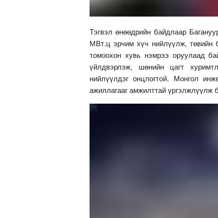
Тэгвэл өнөөдрийн байдлаар Багануу
МВт.ц
эрчим хүч нийлүүлж, төвийн 
томоохон хувь нэмрээ оруулаад бай
үйлдвэрлэж, шөнийн цагт хуримт
нийлүүлдэг онцлогтой. Монгол инж
ажиллагааг амжилттай үргэлжлүүлж б