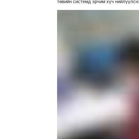
төвийн системд эрчим хүч нийлүүлснэ