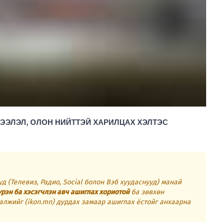
ЭЭЛЭЛ, ОЛОН НИЙТТЭЙ ХАРИЛЦАХ ХЭЛТЭС
д (Телевиз, Радио, Social болон Вэб хуудаснууд) манай
үрэн ба хэсэгчлэн авч ашиглах хориотой
ба зөвхөн
алжийг (ikon.mn) дурдах замаар ашиглах ёстойг анхаарна