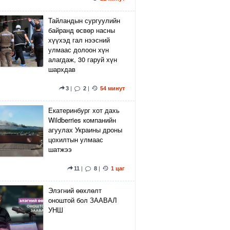
Тайландын сургуулийн
байранд өсвөр насны
хүүхэд гал нээсний
улмаас долоон хүн
алагдаж, 30 гаруй хүн
шархдав
3
|
2
|
54 минут
Екатеринбург хот дахь
Wildberries компанийн
агуулах Украины дроны
цохилтын улмаас
шатжээ
11
|
8
|
1 цаг
Элэгний өөхлөлт
оноштой бол ЗААВАЛ
УНШ