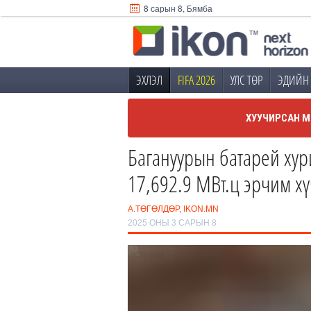
8 сарын 8, Бямба
ЭХЛЭЛ
FIFA 2026
УЛС ТӨР
ЭДИЙН 
ХУУЧИРСАН М
Багануурын батарей хур
17,692.9 МВт.ц эрчим х
А.ТӨГӨЛДӨР, IKON.MN
2025 ОНЫ 3 САРЫН 8