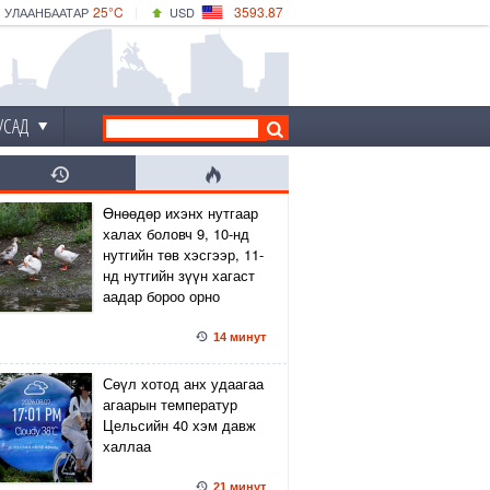
25°C
3593.87
УЛААНБААТАР
USD
|
30°C
ДАРХАН
532.66
CNY
25°C
ЭРДЭНЭТ
4141.04
EUR
УСАД
Өнөөдөр ихэнх нутгаар
халах боловч 9, 10-нд
нутгийн төв хэсгээр, 11-
нд нутгийн зүүн хагаст
аадар бороо орно
14 минут
Сөүл хотод анх удаагаа
агаарын температур
Цельсийн 40 хэм давж
халлаа
21 минут