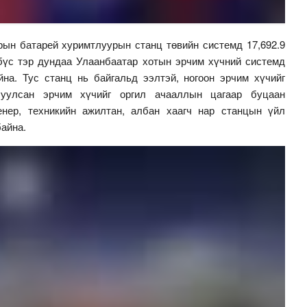
рын батарей хуримтлуурын станц төвийн системд 17,692.9
бүс тэр дундаа Улаанбаатар хотын эрчим хүчний системд
на. Тус станц нь байгальд ээлтэй, ногоон эрчим хүчийг
луулсан эрчим хүчийг оргил ачааллын цагаар буцаан
енер, техникийн ажилтан, албан хаагч нар станцын үйл
айна.