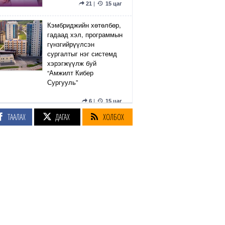
21
|
15 цаг
Кэмбриджийн хөтөлбөр,
гадаад хэл, программын
гүнзгийрүүлсэн
сургалтыг нэг системд
хэрэгжүүлж буй
“Амжилт Кибер
Сургууль”
6
|
15 цаг
ТААЛАХ
ДАГАХ
ХОЛБОХ
“УБТЗ” ХНН 16 мянган
төмөр замчныхаа
үндсэн цалинг 15
хувиар нэмнэ
64
|
17 цаг
Эдийн засгийн
тэргүүлэх салбаруудад
Pearson BTEC
хөтөлбөрийг үе