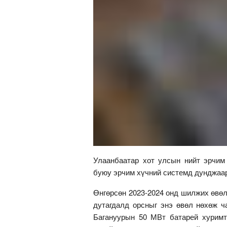
Улаанбаатар хот улсын нийт эрчим 
буюу эрчим хүчний системд дунджаар
Өнгөрсөн 2023-2024 онд шилжих өвө
дутагдалд орсныг энэ өвөл нөхөж ч
Багануурын 50 МВт батарей хуримт