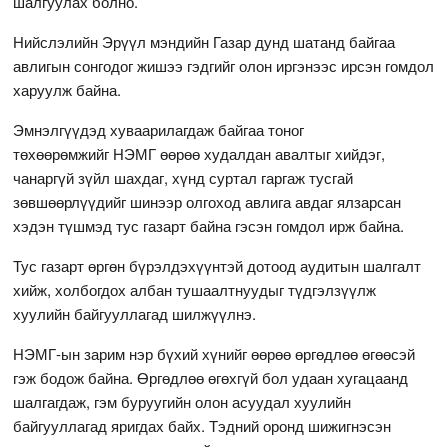
шалгуулах болно.
Нийслэлийн Эрүүл мэндийн Газар дунд шатанд байгаа
авлигын сонгодог жишээ гэдгийг олон иргэнээс ирсэн гомдол
харуулж байна.
Эмнэлгүүдэд хуваарилагдаж байгаа тоног
төхөөрөмжийг НЭМГ өөрөө худалдан авалтыг хийдэг,
чанаргүй зүйл шахдаг, хүнд суртал гаргаж тусгай
зөвшөөрлүүдийг шинээр олгоход авлига авдаг ялзарсан
хэдэн түшмэд тус газарт байна гэсэн гомдол ирж байна.
Тус газарт өргөн бүрэлдэхүүнтэй дотоод аудитын шалгалт
хийж, холбогдох албан тушаалтнуудыг түдгэлзүүлж
хуулийн байгууллагад шилжүүлнэ.
НЭМГ-ын зарим нэр бүхий хүнийг өөрөө өргөдлөө өгөөсэй
гэж бодож байна. Өргөдлөө өгөхгүй бол удаан хугацаанд
шалгагдаж, гэм буруугийн олон асуудал хуулийн
байгууллагад яригдах байх. Тэдний оронд шижигнэсэн