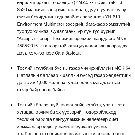
нарийн ширхэгт тоосонцор (PM2.5)-ыг DustTrak TSI
8520 маркийн зөөврийн багажаар, дуу шуугиан буюу
физик бохирдлыг тодорхойлох зорилгоор YH-610
Environment Multimeter зөөврийн багажаар хэмжилтийг
тус тус хийжээ. Судалгааны үр дүн тус бүрийг
“Агаарын чанар. Техникийн ерөнхий шаардлага MNS
4585:2016” стандарттай харьцуулахад зөвшөөрөгдөх
дээд хэмжээнээс бага байсан.
Төслийн талбайн бүс нь газар чичирхийллийн МСК-64
шатлалын баллаар 7 баллын бүсэд газар хөдлөлтийн
давтамж 1,000 жилд нэг удаа болох магадлалтай
газар байрласан байна.
Төслийн болзошгүй нөлөөллийн хэлбэр, үргэлжлэх
хугацаа, эрчим ба эх үүсвэрийг тодорхойлоход
төслийн барилга байгууламжийн нөлөөгөөр биет
хэмжээгээр хөрс, ургамлан бүрхэвч үүсмэл
хэлбэршлээр солигдож, шууд, урт хугацаанд сөрөг