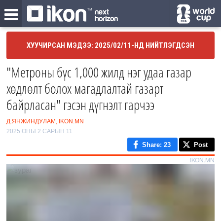
ХУУЧИРСАН МЭДЭЭ: 2025/02/11-НД НИЙТЛЭГДСЭН
"Метроны бүс 1,000 жилд нэг удаа газар
хөдлөлт болох магадлалтай газарт
байрласан" гэсэн дүгнэлт гарчээ
Д.ЯНЖИНДУЛАМ, IKON.MN
2025 ОНЫ 2 САРЫН 11
Share
: 23
Post
IKON.MN