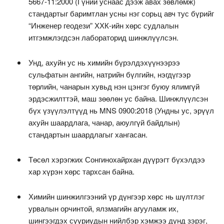
5667-11:2000 (Гүний уснаас дээж авах зөвлөмж)
стандартыг баримтлан усны нэг сорьц авч тус бүрийг
“Инженер геодези” ХХК-ийн хөрс судлалын
итгэмжлэгдсэн лабораторид шинжлүүлсэн.
Унд, ахуйн ус нь химийн бүрэлдэхүүнээрээ
сульфатын ангийн, натрийн бүлгийн, нэгдүгээр
төрлийн, чанарын хувьд нэн цэнгэг буюу ялимгүй
эрдэсжилттэй, маш зөөлөн ус байна. Шинжлүүлсэн
бүх үзүүлэлтүүд нь MNS 0900:2018 (Ундны ус, эрүүл
ахуйн шаардлага, чанар, аюулгүй байдлын)
стандартын шаардлагыг хангасан.
Төсөл хэрэгжих Сонгинохайрхан дүүрэгт бүхэлдээ
хар хүрэн хөрс тархсан байна.
Химийн шинжилгээний үр дүнгээр хөрс нь шүлтлэг
урвалын орчинтой, ялзмагийн агууламж их,
шингээгдэх сууриудын нийлбэр хэмжээ дунд зэрэг,