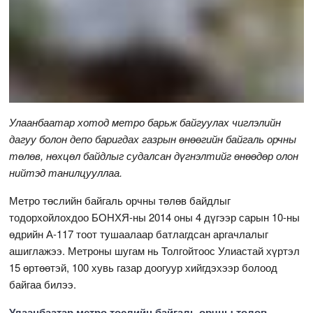
Улаанбаатар хотод метро барьж байгуулах чиглэлийн
дагуу болон депо баригдах газрын өнөөгийн байгаль орчны
төлөв, нөхцөл байдлыг судалсан дүгнэлтийг өнөөдөр олон
нийтэд танилцууллаа.
Метро төслийн байгаль орчны төлөв байдлыг
тодорхойлохдоо БОНХЯ-ны 2014 оны 4 дүгээр сарын 10-ны
өдрийн А-117 тоот тушаалаар батлагдсан аргачлалыг
ашиглажээ. Метроны шугам нь Толгойтоос Улиастай хүртэл
15 өртөөтэй, 100 хувь газар доогуур хийгдэхээр болоод
байгаа билээ.
Улаанбаатар метро төслийн байгаль орчны төлөв