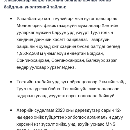
байдлын үнэлгээний тайлан:
Улаанбаатар хот, түүний орчмын нутаг дэвсгэр нь
Монгол орны физик газарзүйн мужлалаар Хэнтийн
уулархаг мужийн баруун урд үзүүрт Туул голын
хөндийн дэнжийн хэсэгт байрладаг. Газарзүйн
байршлын хувьд ойт хээрийн бүсэд багтдаг бөгөөд
1,950-2,268 м үнэмлэхүй өндөртэй Богдхан,
Сонгинохайрхан, Сонгинохайрхан, Баянзүрх зэрэг
өндөр уулсаар хүрээлэгдэнэ.
Төслийн талбайн урд зүгт ойролцоогоор 2 км-ийн зайд
Туул гол урсаж байна. Төслийн үйл ажиллагаанаас
гадаргын усанд үзүүлэх сөрөг нөлөөлөл байхгүй.
Хээрийн судалгааг 2023 оны дөрөвдүгээр сарын 12-
ны өдөр хийж гүйцэтгэн холбогдох аргачлалын дагуу
хөрсний нэг зүсэлт хийж, унд, ахуйн уснаас MNS