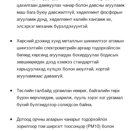
цахилгаан дамжуулах чанар болон давсны агууламж
маш бага буюу давсжилтгүй, хөдөлгөөнт фосфорын
агууламж дунд, хөдөлгөөнт калийн хангамж их,
элсэрхэг механик бүрэлдэхүүнтэй.
Хөрсний дээжид хүнд металлын шинжилгээг атомын
шингээлтийн спектрометрийн аргаар тодорхойлсон
бөгөөд хөрсөнд агуулагдах бохирдуулах бодисын
зөвшөөрөгдөх дээд хэмжээ стандарттай
харьцуулахад хүлцэх болон аюултай, хортой
агууламжаас даваагүй.
Төслийн талбайд ургамлан нөмрөг, байгалийн төрх
бүрэн өөрчлөгдөж, шарилж, лууль зэрэг хог ургамал
бүхий бүлгэмдлээр солигдсон байна.
Дотоод орчны агаарын чанарыг тодорхойлох
зорилгоор том ширхэгт тоосонцор (PM10) болон