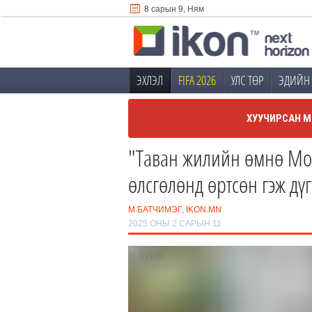
8 сарын 9, Ням
ЭХЛЭЛ
FIFA 2026
УЛС ТӨР
ЭДИЙН 
ХУУЧИРСАН М
"Таван жилийн өмнө Мо
өлсгөлөнд өртсөн гэж дү
М.БАТЧИМЭГ, IKON.MN
2025 ОНЫ 2 САРЫН 11