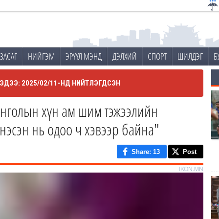
ЗАСАГ
НИЙГЭМ
ЭРҮҮЛ МЭНД
ДЭЛХИЙ
СПОРТ
ШИЛДЭГ
Б
ЭДЭЭ: 2025/02/11-НД НИЙТЛЭГДСЭН
нголын хүн ам шим тэжээлийн
гнэсэн нь одоо ч хэвээр байна"
Share
: 13
Post
IKON.MN