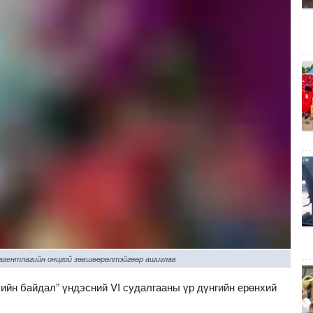
 агентлагийн онцгой зөвшөөрөлтэйгөөр ашиглав
ийн байдал” үндэсний VI судалгааны үр дүнгийн ерөнхий