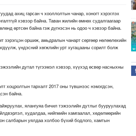
уудад ахиц гарсан ч хооллолтын чанар, хоногт хэрэглэх
нгалтгүй хэвээр байна. Таван жилийн өмнөх судалгаагаар
лөнд өртсөн байна гэж дүгнэсэн нь одоо ч хэвээр байна.
мт зэрэгцэн оршиж, амьдралын чанарт сөргөөр нөлөөлөхийн
эгдүүлж, үндэсний хөгжлийн урт хугацааны сорилт болж
тэжээлийн дутал түгээмэл хэвээр, хүүхэд өсвөр насныхны
өлт хоцролтын тархалт 2017 оны түвшнээс нэмэгдсэн,
дсэн байна.
айжруулах, ялангуяа бичил тэжээлийн дутлыг бууруулахад
үйлдвэрлэл, худалдаа, нийгмийн хамгаалал, хөдөлмөрийн
лон салбарын уялдаа холбоо бүхий бодлого, хамтын