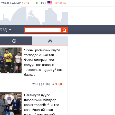
17°C
3593.87
УЛААНБААТАР
USD
|
17°C
ДАРХАН
532.66
CNY
15°C
ЭРДЭНЭТ
4141.04
EUR
УСАД
Японы рэгбигийн клубт
тоглодог 26 настай
Фижи тамирчин хэт
халуун цаг агаарыг
тэсвэрлэж чадалгүй нас
баржээ
13
|
18
|
9 цаг
Багануурт нүүрс
пиролизийн үйлдвэр
барих төслийг “Чингис
хаан баялгийн сан
нэгдэл” компанитай