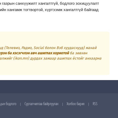
 газрын санхүүжилт хангалтгүй, бодлого зохицуулалт
ийн хангамж тогтвортой, хүртээмж хангалтгүй байгаад
д (Телевиз, Радио, Social болон Вэб хуудаснууд) манай
үрэн ба хэсэгчлэн авч ашиглах хориотой
ба зөвхөн
алжийг (ikon.mn) дурдах замаар ашиглах ёстойг анхаарна
цын бодлого
Сурталчилгаа байрлуулах
Холбоо барих
RSS
|
|
|