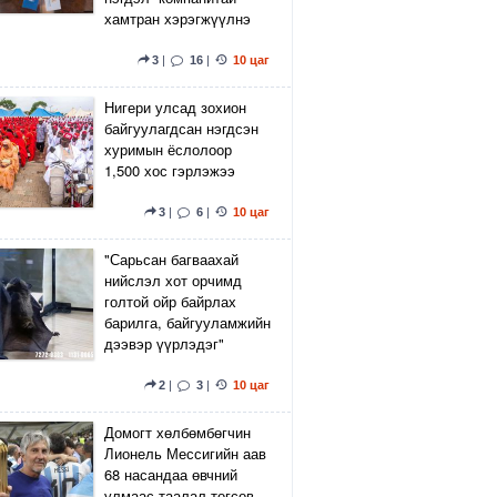
хамтран хэрэгжүүлнэ
3
|
16
|
10 цаг
Нигери улсад зохион
байгуулагдсан нэгдсэн
хуримын ёслолоор
1,500 хос гэрлэжээ
3
|
6
|
10 цаг
"Сарьсан багваахай
нийслэл хот орчимд
голтой ойр байрлах
барилга, байгууламжийн
дээвэр үүрлэдэг"
2
|
3
|
10 цаг
Домогт хөлбөмбөгчин
Лионель Мессигийн аав
68 насандаа өвчний
улмаас таалал төгсөв