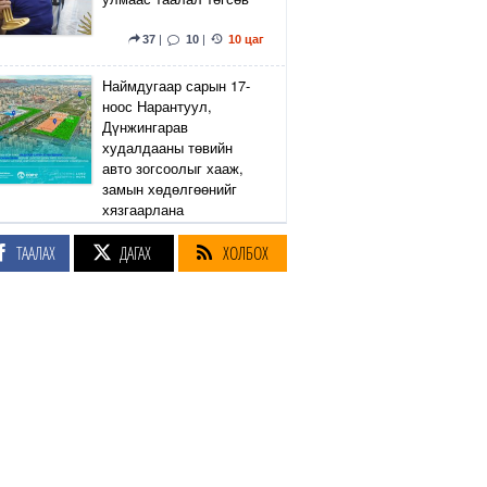
37
|
10
|
10 цаг
Наймдугаар сарын 17-
ноос Нарантуул,
Дүнжингарав
худалдааны төвийн
авто зогсоолыг хааж,
замын хөдөлгөөнийг
хязгаарлана
ТААЛАХ
ДАГАХ
ХОЛБОХ
6
|
2
|
11 цаг
Линдси Грэм агсны
санаачилсан Оросын
эсрэг хориг арга
хэмжээний хуулийн
төслийг АНУ-ын Сенат
баталлаа
39
|
51
|
11 цаг
Өнөөдөр Сэлэнгэ, Төв,