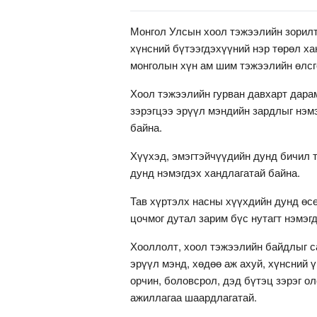
Монгол Улсын хоол тэжээлийн зорилт
хүнсний бүтээгдэхүүний нэр төрөл ха
монголын хүн ам шим тэжээлийн өлсгө
Хоол тэжээлийн гурван давхарт дара
зэрэгцээ эрүүл мэндийн зардлыг нэм
байна.
Хүүхэд, эмэгтэйчүүдийн дунд бичил 
дунд нэмэгдэх хандлагатай байна.
Тав хүртэлх насны хүүхдийн дунд өс
цочмог дутал зарим бүс нутагт нэмэг
Хооллолт, хоол тэжээлийн байдлыг с
эрүүл мэнд, хөдөө аж ахуй, хүнсний 
орчин, боловсрол, дэд бүтэц зэрэг о
ажиллагаа шаардлагатай.