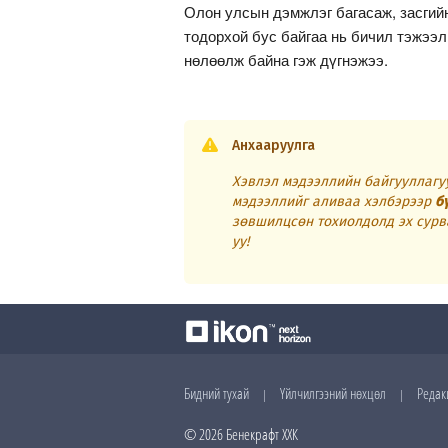
Олон улсын дэмжлэг багасаж, засгийн
тодорхой бус байгаа нь бичил тэжээл
нөлөөлж байна гэж дүгнэжээ.
Анхааруулга
Хэвлэл мэдээллийн байгууллагуу
мэдээллийг аливаа хэлбэрээр
б
зөвшилцсөн тохиолдолд эх сурв
уу!
Бидний тухай
Үйлчилгээний нөхцөл
Редак
|
|
© 2026 Бенекрафт ХХК