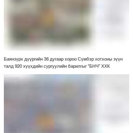
Баянзүрх дүүргийн 36 дугаар хороо Сүмбэр хотхоны зүүн
талд 920 хүүхдийн сургуулийн барилгыг "БНЧ" ХХК