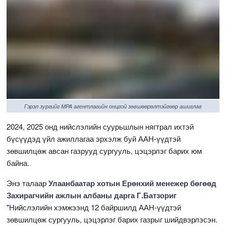
Гэрэл зургийг MPA агентлагийн онцгой зөвшөөрөлтэйгөөр ашиглав
2024, 2025 онд нийслэлийн суурьшлын нягтрал ихтэй
бүсүүдэд үйл ажиллагаа эрхэлж буй ААН-үүдтэй
зөвшилцөж авсан газрууд сургууль, цэцэрлэг барих юм
байна.
Энэ талаар
Улаанбаатар хотын Ерөнхий менежер бөгөөд
Захирагчийн ажлын албаны дарга Г.Батзориг
"Нийслэлийн хэмжээнд 12 байршилд ААН-үүдтэй
зөвшилцөж сургууль, цэцэрлэг барих газрыг шийдвэрлэсэн.