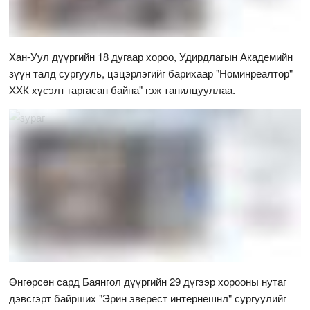
Хан-Уул дүүргийн 18 дугаар хороо, Удирдлагын Академийн
зүүн талд сургууль, цэцэрлэгийг барихаар "Номинреалтор"
ХХК хүсэлт гаргасан байна" гэж танилцууллаа.
Өнгөрсөн сард Баянгол дүүргийн 29 дүгээр хорооны нутаг
дэвсгэрт байрших "Эрин эверест интернешнл" сургуулийг