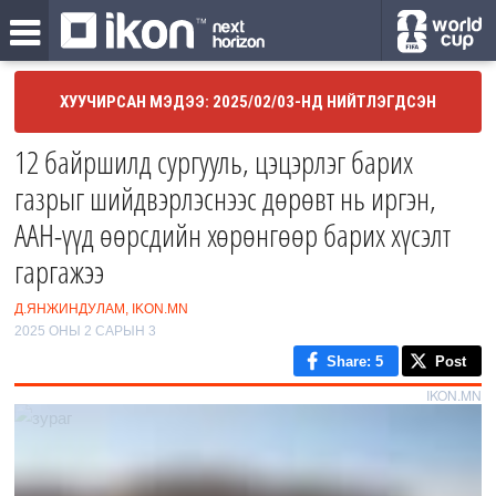
ХУУЧИРСАН МЭДЭЭ: 2025/02/03-НД НИЙТЛЭГДСЭН
12 байршилд сургууль, цэцэрлэг барих
газрыг шийдвэрлэснээс дөрөвт нь иргэн,
ААН-үүд өөрсдийн хөрөнгөөр барих хүсэлт
гаргажээ
Д.ЯНЖИНДУЛАМ, IKON.MN
2025 ОНЫ 2 САРЫН 3
Share
: 5
Post
IKON.MN