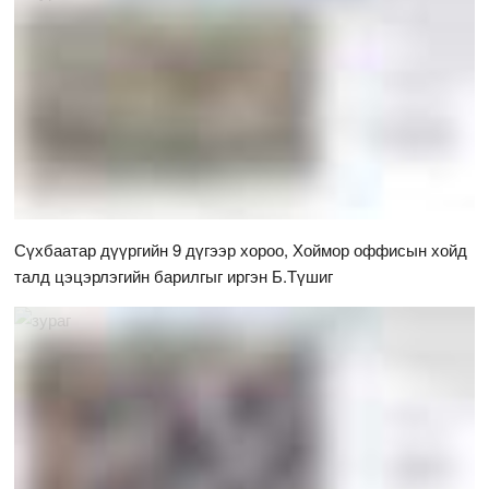
Сүхбаатар дүүргийн 9 дүгээр хороо, Хоймор оффисын хойд
талд цэцэрлэгийн барилгыг иргэн Б.Түшиг