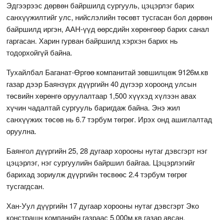
Эдгээрээс дөрвөн байршилд сургууль, цэцэрлэг барих
санхүүжилтийг улс, нийслэлийн төсөвт тусгасан бол дөрвөн
байршилд иргэн, ААН-үүд өөрсдийн хөрөнгөөр барих санал
гаргасан. Харин гурван байршилд хэрхэн барих нь
тодорхойгүй байна.
Тухайлбал Баганат-Өргөө компанитай зөвшилцөж 9126м.кв
газар дээр Баянзүрх дүүргийн 40 дүгээр хороонд улсын
төсвийн хөрөнгө оруулалтаар 1,500 хүүхэд хүлээн авах
хүчин чадалтай сургууль баригдаж байна. Энэ жил
санхүүжих төсөв нь 6.7 тэрбум төгрөг. Ирэх онд ашиглалтад
оруулна.
Баянгол дүүргийн 25, 28 дугаар хорооны нутаг дэвсгэрт нэг
цэцэрлэг, нэг сургуулийн байршил байгаа. Цэцэрлэгийг
барихад зориулж дүүргийн төсвөөс 2.4 тэрбум төгрөг
тусгагдсан.
Хан-Уул дүүргийн 17 дугаар хорооны нутаг дэвсгэрт Эко
констрашн компанийн газраас 5,000м.кв газар авсан.