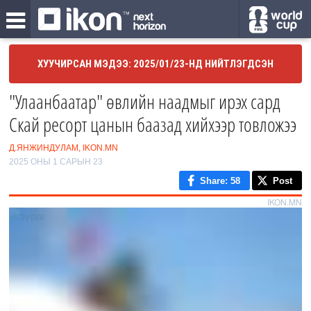
ХУУЧИРСАН МЭДЭЭ: 2025/01/23-НД НИЙТЛЭГДСЭН
"Улаанбаатар" өвлийн наадмыг ирэх сард
Скай ресорт цанын баазад хийхээр товложээ
Д.ЯНЖИНДУЛАМ, IKON.MN
2025 ОНЫ 1 САРЫН 23
Share
: 58
Post
IKON.MN