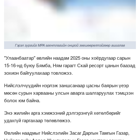
Гэрэл зургийг MPA агентлагийн онцгой зөвшөөрөлтэйгөөр ашиглав
"Улаанбаатар" өвлийн наадам 2025 оны хоёрдугаар сарын
15-16-нд буюу Бямба, Ням гарагт Скай ресорт цанын баазад
зохион байгуулахаар товложээ.
Нийслэлчүүдийн нэрлэж заншсанаар цасны баярын үеэр
мөсөн сурын харвааны улсын аварга шалгаруулах тэмцээн
болох юм байна.
Энэ жилийн арга хэмжээний дэлгэрэнгүй хөтөлбөрийг
удахгүй гаргахаар төлөвлөжээ.
Өвлийн наадмыг Нийслэлийн Засаг Даргын Тамгын Газар,