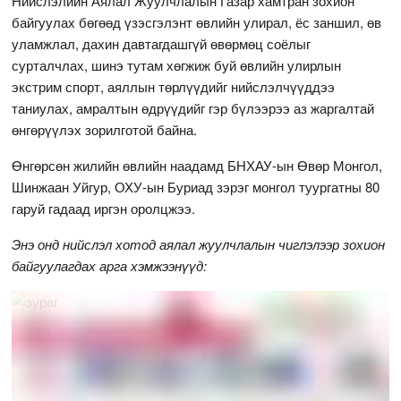
Нийслэлийн Аялал Жуулчлалын Газар хамтран зохион
байгуулах бөгөөд үзэсгэлэнт өвлийн улирал, ёс заншил, өв
уламжлал, дахин давтагдашгүй өвөрмөц соёлыг
сурталчлах, шинэ тутам хөгжиж буй өвлийн улирлын
экстрим спорт, аяллын төрлүүдийг нийслэлчүүддээ
таниулах, амралтын өдрүүдийг гэр бүлээрээ аз жаргалтай
өнгөрүүлэх зорилготой байна.
Өнгөрсөн жилийн өвлийн наадамд БНХАУ-ын Өвөр Монгол,
Шинжаан Уйгур, ОХУ-ын Буриад зэрэг монгол туургатны 80
гаруй гадаад иргэн оролцжээ.
Энэ онд нийслэл хотод аялал жуулчлалын чиглэлээр зохион
байгуулагдах арга хэмжээнүүд: