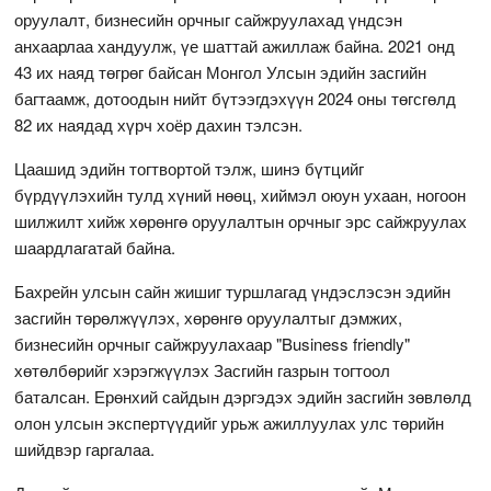
оруулалт, бизнесийн орчныг сайжруулахад үндсэн
анхаарлаа хандуулж, үе шаттай ажиллаж байна. 2021 онд
43 их наяд төгрөг байсан Монгол Улсын эдийн засгийн
багтаамж, дотоодын нийт бүтээгдэхүүн 2024 оны төгсгөлд
82 их наядад хүрч хоёр дахин тэлсэн.
Цаашид эдийн тогтвортой тэлж, шинэ бүтцийг
бүрдүүлэхийн тулд хүний нөөц, хиймэл оюун ухаан, ногоон
шилжилт хийж хөрөнгө оруулалтын орчныг эрс сайжруулах
шаардлагатай байна.
Бахрейн улсын сайн жишиг туршлагад үндэслэсэн эдийн
засгийн төрөлжүүлэх, хөрөнгө оруулалтыг дэмжих,
бизнесийн орчныг сайжруулахаар "Business friendly"
хөтөлбөрийг хэрэгжүүлэх Засгийн газрын тогтоол
баталсан. Ерөнхий сайдын дэргэдэх эдийн засгийн зөвлөлд
олон улсын экспертүүдийг урьж ажиллуулах улс төрийн
шийдвэр гаргалаа.