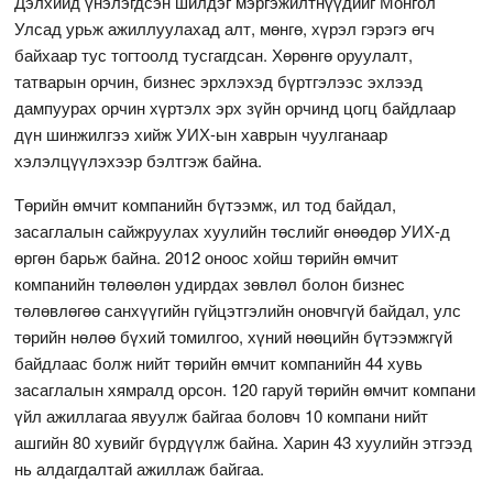
Дэлхийд үнэлэгдсэн шилдэг мэргэжилтнүүдийг Монгол
Улсад урьж ажиллуулахад алт, мөнгө, хүрэл гэрэгэ өгч
байхаар тус тогтоолд тусгагдсан. Хөрөнгө оруулалт,
татварын орчин, бизнес эрхлэхэд бүртгэлээс эхлээд
дампуурах орчин хүртэлх эрх зүйн орчинд цогц байдлаар
дүн шинжилгээ хийж УИХ-ын хаврын чуулганаар
хэлэлцүүлэхээр бэлтгэж байна.
Төрийн өмчит компанийн бүтээмж, ил тод байдал,
засаглалын сайжруулах хуулийн төслийг өнөөдөр УИХ-д
өргөн барьж байна. 2012 оноос хойш төрийн өмчит
компанийн төлөөлөн удирдах зөвлөл болон бизнес
төлөвлөгөө санхүүгийн гүйцэтгэлийн оновчгүй байдал, улс
төрийн нөлөө бүхий томилгоо, хүний нөөцийн бүтээмжгүй
байдлаас болж нийт төрийн өмчит компанийн 44 хувь
засаглалын хямралд орсон. 120 гаруй төрийн өмчит компани
үйл ажиллагаа явуулж байгаа боловч 10 компани нийт
ашгийн 80 хувийг бүрдүүлж байна. Харин 43 хуулийн этгээд
нь алдагдалтай ажиллаж байгаа.