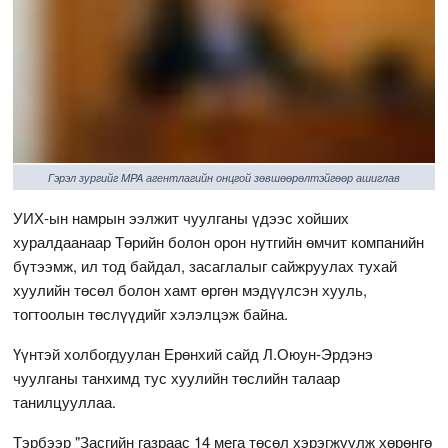
Гэрэл зургийг MPA агентлагийн онцгой зөвшөөрөлтэйгөөр ашиглав
УИХ-ын намрын ээлжит чуулганы үдээс хойших
хуралдаанаар Төрийн болон орон нутгийн өмчит компанийн
бүтээмж, ил тод байдал, засаглалыг сайжруулах тухай
хуулийн төсөл болон хамт өргөн мэдүүлсэн хууль,
тогтоолын төслүүдийг хэлэлцэж байна.
Үүнтэй холбогдуулан Ерөнхий сайд Л.Оюун-Эрдэнэ
чуулганы танхимд тус хуулийн төслийн талаар
танилцууллаа.
Тэрбээр "Засгийн газраас 14 мега төсөл хэрэгжүүлж хөрөнгө