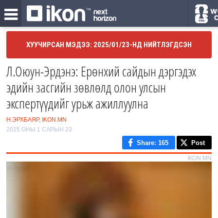
ХУУЧИРСАН МЭДЭЭ: 2025/01/23-НД НИЙТЛЭГДСЭН
Л.Оюун-Эрдэнэ: Ерөнхий сайдын дэргэдэх
эдийн засгийн зөвлөлд олон улсын
экспертүүдийг урьж ажиллуулна
Н.ЭРХБАЯР, IKON.MN
2025 ОНЫ 1 САРЫН 23
Share
: 165
Post
IKON.MN