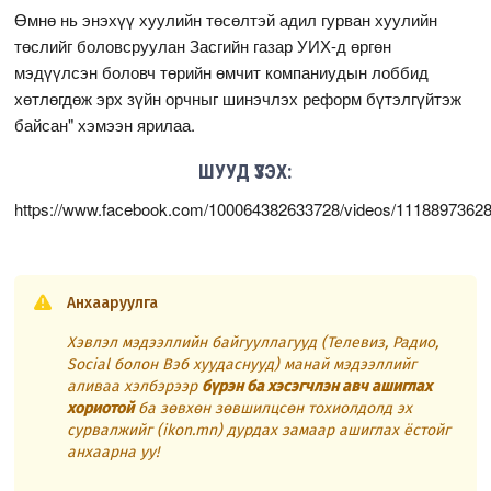
Өмнө нь энэхүү хуулийн төсөлтэй адил гурван хуулийн
төслийг боловсруулан Засгийн газар УИХ-д өргөн
мэдүүлсэн боловч төрийн өмчит компаниудын лоббид
хөтлөгдөж эрх зүйн орчныг шинэчлэх реформ бүтэлгүйтэж
байсан" хэмээн ярилаа.
ШУУД ҮЗЭХ:
https://www.facebook.com/100064382633728/videos/1118897362
Анхааруулга
Хэвлэл мэдээллийн байгууллагууд (Телевиз, Радио,
Social болон Вэб хуудаснууд) манай мэдээллийг
аливаа хэлбэрээр
бүрэн ба хэсэгчлэн авч ашиглах
хориотой
ба зөвхөн зөвшилцсөн тохиолдолд эх
сурвалжийг (ikon.mn) дурдах замаар ашиглах ёстойг
анхаарна уу!