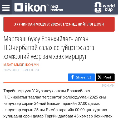
ХУУЧИРСАН МЭДЭЭ: 2025/01/23-НД НИЙТЛЭГДСЭН
Маргааш буюу Ерөнхийлөгч агсан
П.Очирбаттай салах ёс гүйцэтгэх арга
хэмжээний үеэр зам хаах маршрут
М.БАТЧИМЭГ, IKON.MN
2025 ОНЫ 1 САРЫН 23
Share
: 53
Post
IKON.MN
Төрийн тэргүүн У.Хүрэлсүх анхны Ерөнхийлөгч
П.Очирбатыг таалал төгссөнтэй холбогдуулан 2025 оны
нэгдүгээр сарын 24-ний Баасан гарагийн 07:00 цагаас
нэгдүгээр сарын 25-ны Бямба гарагийн 00:00 цаг хүртэлх
хугацаанд орон даяар Төрийн далбааг 45 хэмээр бөхийлгөх