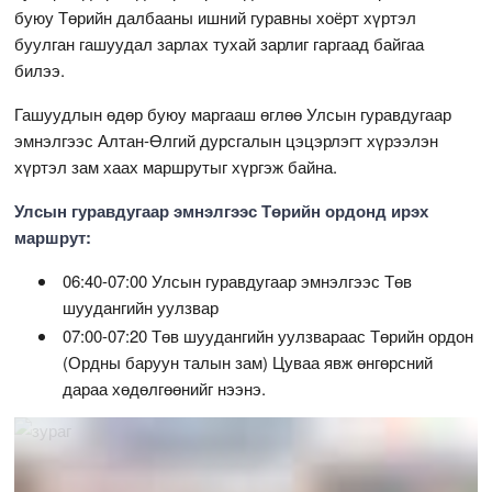
буюу Төрийн далбааны ишний гуравны хоёрт хүртэл
буулган гашуудал зарлах тухай зарлиг гаргаад байгаа
билээ.
Гашуудлын өдөр буюу маргааш өглөө Улсын гуравдугаар
эмнэлгээс Алтан-Өлгий дурсгалын цэцэрлэгт хүрээлэн
хүртэл зам хаах маршрутыг хүргэж байна.
Улсын гуравдугаар эмнэлгээс Төрийн ордонд ирэх
маршрут:
06:40-07:00 Улсын гуравдугаар эмнэлгээс Төв
шуудангийн уулзвар
07:00-07:20 Төв шуудангийн уулзвараас Төрийн ордон
(Ордны баруун талын зам) Цуваа явж өнгөрсний
дараа хөдөлгөөнийг нээнэ.