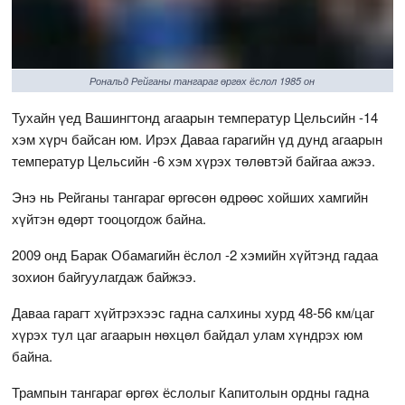
Рональд Рейганы тангараг өргөх ёслол 1985 он
Тухайн үед Вашингтонд агаарын температур Цельсийн -14
хэм хүрч байсан юм. Ирэх Даваа гарагийн үд дунд агаарын
температур Цельсийн -6 хэм хүрэх төлөвтэй байгаа ажээ.
Энэ нь Рейганы тангараг өргөсөн өдрөөс хойших хамгийн
хүйтэн өдөрт тооцогдож байна.
2009 онд Барак Обамагийн ёслол -2 хэмийн хүйтэнд гадаа
зохион байгуулагдаж байжээ.
Даваа гарагт хүйтрэхээс гадна салхины хурд 48-56 км/цаг
хүрэх тул цаг агаарын нөхцөл байдал улам хүндрэх юм
байна.
Трампын тангараг өргөх ёслолыг Капитолын ордны гадна