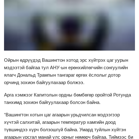
Ойрын өдрүүдэд Вашингтон хотод эрс хүйтрэх цаг уурын
мэдээтэй байгаа тул АНУ-ын ерөнхийлөгчийн сонгуулийн
ялагч Дональд Трампын тангараг өргөх ёслолыг дотор
орчинд зохион байгуулахаар болжээ.
Арга хэмжээг Капитолын ордны бөмбөгөр оройтой Ротунда
танхимд зохион байгуулахаар болсон байна.
“Вашингтон хотын цаг агаарын урьдчилсан мэдээгээр
хүчтэй салхитай, агаарын температур хамгийн доод
түвшиндээ хүрч болзошгүй байна. Умард туйлын хүйтэн
агаарын урсгал манай улс орныг нөмөрч байгаа. Тиймээс би