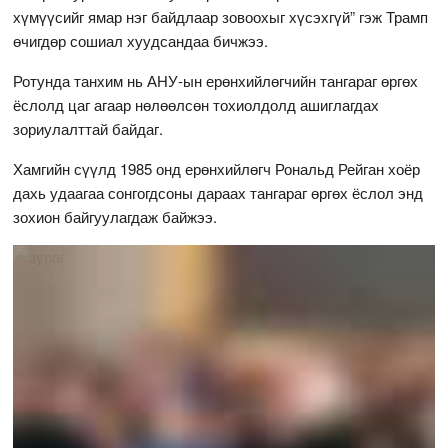
хүмүүсийг ямар нэг байдлаар зовоохыг хүсэхгүй” гэж Трамп
өчигдөр сошиал хуудсандаа бичжээ.
Ротунда танхим нь АНУ-ын ерөнхийлөгчийн тангараг өргөх
ёслолд цаг агаар нөлөөлсөн тохиолдолд ашиглагдах
зориулалттай байдаг.
Хамгийн сүүлд 1985 онд ерөнхийлөгч Рональд Рейган хоёр
дахь удаагаа сонгогдсоны дараах тангараг өргөх ёслол энд
зохион байгуулагдаж байжээ.