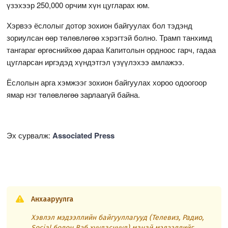
үзэхээр 250,000 орчим хүн цугларах юм.
Хэрвээ ёслолыг дотор зохион байгуулах бол тэдэнд
зориулсан өөр төлөвлөгөө хэрэгтэй болно. Трамп танхимд
тангараг өргөснийхөө дараа Капитолын ордноос гарч, гадаа
цугларсан иргэдэд хүндэтгэл үзүүлэхээ амлажээ.
Ёслолын арга хэмжээг зохион байгуулах хороо одоогоор
ямар нэг төлөвлөгөө зарлаагүй байна.
Эх сурвалж:
Associated Press
Анхааруулга
Хэвлэл мэдээллийн байгууллагууд (Телевиз, Радио,
Social болон Вэб хуудаснууд) манай мэдээллийг