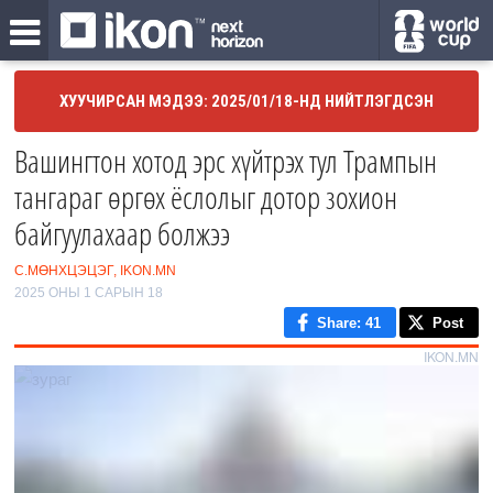
ХУУЧИРСАН МЭДЭЭ: 2025/01/18-НД НИЙТЛЭГДСЭН
Вашингтон хотод эрс хүйтрэх тул Трампын
тангараг өргөх ёслолыг дотор зохион
байгуулахаар болжээ
С.МӨНХЦЭЦЭГ, IKON.MN
2025 ОНЫ 1 САРЫН 18
Share
: 41
Post
IKON.MN