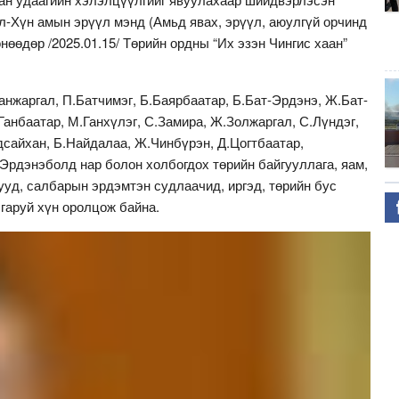
л-Хүн амын эрүүл мэнд (Амьд явах, эрүүл, аюулгүй орчинд
нөөдөр /2025.01.15/ Төрийн ордны “Их эзэн Чингис хаан”
нжаргал, П.Батчимэг, Б.Баярбаатар, Б.Бат-Эрдэнэ, Ж.Бат-
Ганбаатар, М.Ганхүлэг, С.Замира, Ж.Золжаргал, С.Лүндэг,
сайхан, Б.Найдалаа, Ж.Чинбүрэн, Д.Цогтбаатар,
.Эрдэнэболд нар болон холбогдох төрийн байгууллага, яам,
ууд, салбарын эрдэмтэн судлаачид, иргэд, төрийн бус
 гаруй хүн оролцож байна.