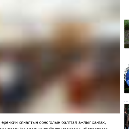
 ерөнхий хяналтын сонсголын бэлтгэл ажлыг хангах,
ван удаагийн хэлэлцүүлгийг явуулахаар шийдвэрлэсэн