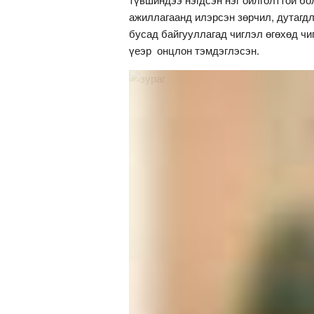
ажиллагаанд илэрсэн зөрчил, дутагдл
бусад байгууллагад чиглэл өгөхөд ч
үеэр онцлон тэмдэглэсэн.