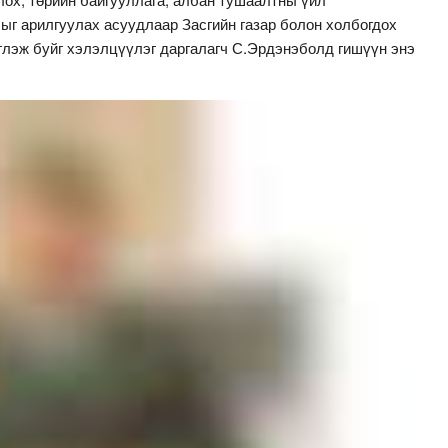
ыг арилгуулах асуудлаар Засгийн газар болон холбогдох
иглэж буйг хэлэлцүүлэг даргалагч С.Эрдэнэболд гишүүн энэ