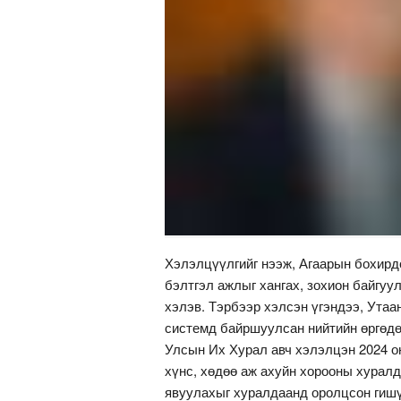
Хэлэлцүүлгийг нээж, Агаарын бохирд
бэлтгэл ажлыг хангах, зохион байгуу
хэлэв. Тэрбээр хэлсэн үгэндээ, Ута
системд байршуулсан нийтийн өргөдө
Улсын Их Хурал авч хэлэлцэн 2024 о
хүнс, хөдөө аж ахуйн хорооны хурал
явуулахыг хуралдаанд оролцсон гиш