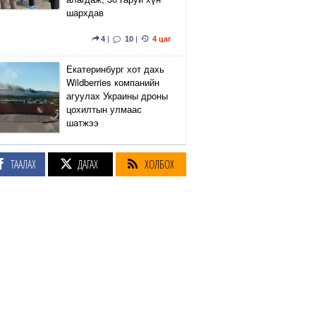
шархдав
4
|
10
|
4 цаг
Екатеринбург хот дахь
Wildberries компанийн
агуулах Украины дроны
цохилтын улмаас
шатжээ
14
|
40
|
5 цаг
ТААЛАХ
ДАГАХ
ХОЛБОХ
Элэгний өөхлөлт
оноштой бол ЗААВАЛ
УНШ
21
|
19 цаг
Кэмбриджийн хөтөлбөр,
гадаад хэл, программын
гүнзгийрүүлсэн
сургалтыг нэг системд