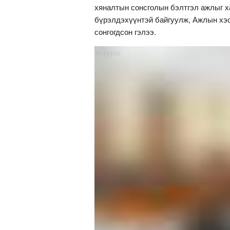
хяналтын сонсголын бэлтгэл ажлыг ха
бүрэлдэхүүнтэй байгуулж, Ажлын хэсг
сонгогдсон гэлээ.