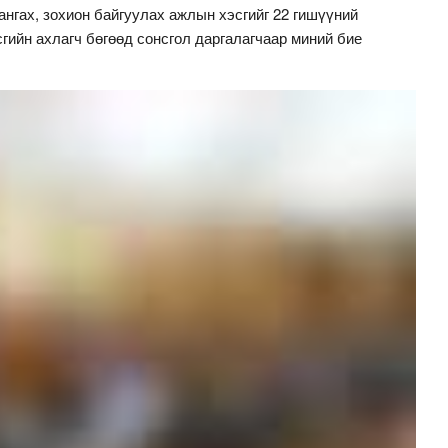
нгах, зохион байгуулах ажлын хэсгийг 22 гишүүний
ийн ахлагч бөгөөд сонсгол даргалагчаар миний бие