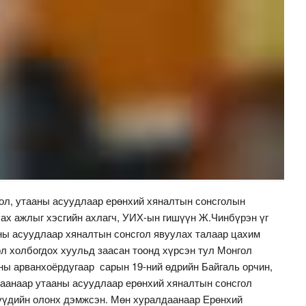
ол, утааны асуудлаар ерөнхий хяналтын сонсголын
лах ажлыг хэсгийн ахлагч, УИХ-ын гишүүн Ж.Чинбүрэн үг
аны асуудлаар хяналтын сонсгол явуулах талаар цахим
л холбогдох хуульд заасан тоонд хүрсэн тул Монгол
ны арванхоёрдугаар сарын 19-ний өдрийн Байгаль орчин,
даанаар утааны асуудлаар ерөнхий хяналтын сонсгол
үүдийн олонх дэмжсэн. Мөн хуралдаанаар Ерөнхий