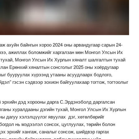
 аж ахуйн байнгын хороо 2024 оны арвандугаар сарын 24-
рээ, ажиллах боломжийг харгалзан мөн Монгол Улсын Их
 тухай, Монгол Улсын Их Хурлын хяналт шалгалтын тухай
тлан Ерөнхий хяналтын сонсголыг 2025 оны хоёрдугаар
лыг бууруулах хүрээнд утааны асуудлаарх бодлого,
дэл” гэсэн сэдвээр зохион байгуулахаар тогтож, тогтоолыг
 эрхийн дэд хорооны дарга С.Эрдэнэболд даргалсан
лганы хуралдааны дэгийн тухай, Монгол Улсын Их Хурлын
ны дагуу хэлэлцүүлэг явуулах дэг, хөтөлбөрийг
богдол нь мэдээлэл сонсох, цуглуулах, төрийн болон
эх эрхийг хангаж, саналыг сонсож, шийдвэр гаргах
лох, төрийн байгууллага, албан тушаалтны үйл