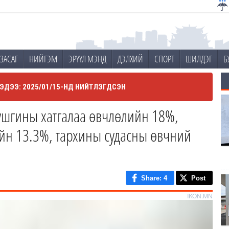
ЗАСАГ
НИЙГЭМ
ЭРҮҮЛ МЭНД
ДЭЛХИЙ
СПОРТ
ШИЛДЭГ
Б
ЭДЭЭ: 2025/01/15-НД НИЙТЛЭГДСЭН
ушгины хатгалаа өвчлөлийн 18%,
йн 13.3%, тархины судасны өвчний
Share
: 4
Post
IKON.MN