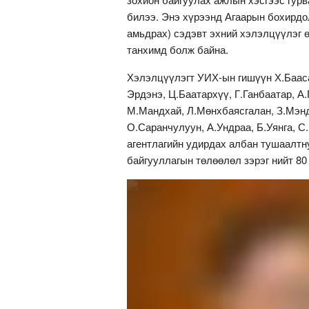
билээ. Энэ хүрээнд Агаарын бохирдо
амьдрах) сэдэвт эхний хэлэлцүүлэг ө
танхимд болж байна.
Хэлэлцүүлэгт УИХ-ын гишүүн Х.Бааса
Эрдэнэ, Ц.Баатархүү, Г.Ганбаатар, А.
М.Мандхай, Л.Мөнхбаясгалан, З.Мэнд
О.Саранчулуун, А.Ундраа, Б.Уянга, С
агентлагийн удирдах албан тушаалтн
байгууллагын төлөөлөл зэрэг нийт 80