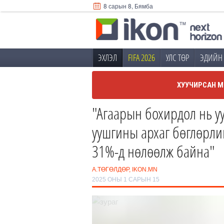
8 сарын 8, Бямба
ЭХЛЭЛ
FIFA 2026
УЛС ТӨР
ЭДИЙН 
ХУУЧИРСАН М
"Агаарын бохирдол нь у
уушгины архаг бөглөрли
31%-д нөлөөлж байна"
А.ТӨГӨЛДӨР, IKON.MN
2025 ОНЫ 1 САРЫН 15