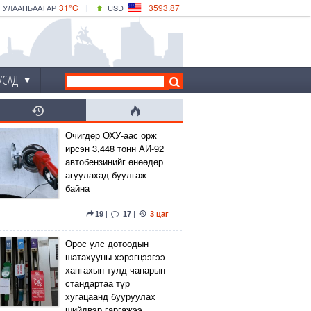
31°C
3593.87
УЛААНБААТАР
USD
|
33°C
ДАРХАН
532.66
CNY
30°C
ЭРДЭНЭТ
4141.04
EUR
УСАД
Өчигдөр ОХУ-аас орж
ирсэн 3,448 тонн АИ-92
автобензинийг өнөөдөр
агуулахад буулгаж
байна
19
|
17
|
3 цаг
Орос улс дотоодын
шатахууны хэрэгцээгээ
хангахын тулд чанарын
стандартаа түр
хугацаанд бууруулах
шийдвэр гаргажээ