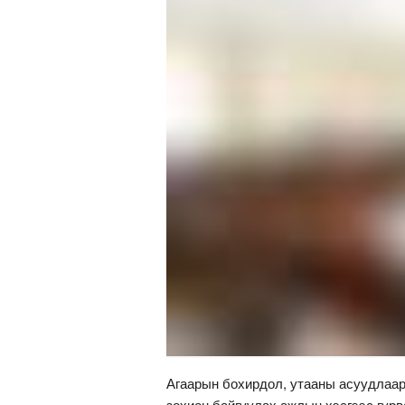
Агаарын бохирдол, утааны асуудлаар
зохион байгуулах ажлын хэсгээс гур