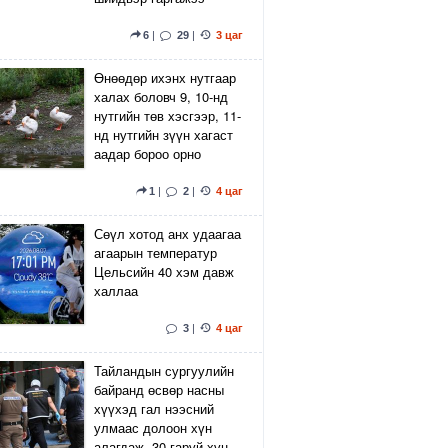
6
|
29
|
3 цаг
Өнөөдөр ихэнх нутгаар
халах боловч 9, 10-нд
нутгийн төв хэсгээр, 11-
нд нутгийн зүүн хагаст
аадар бороо орно
1
|
2
|
4 цаг
Сөүл хотод анх удаагаа
агаарын температур
Цельсийн 40 хэм давж
халлаа
3
|
4 цаг
Тайландын сургуулийн
байранд өсвөр насны
хүүхэд гал нээсний
улмаас долоон хүн
алагдаж, 30 гаруй хүн