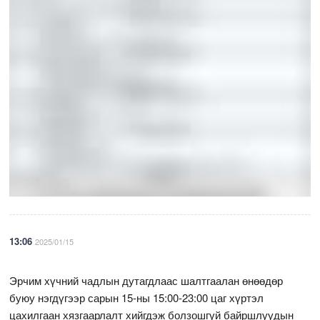
13:06
2025/01/15
Эрчим хүчний чадлын дутагдлаас шалтгаалан өнөөдөр
буюу нэгдүгээр сарын 15-ны 15:00-23:00 цаг хүртэл
цахилгаан хязгаарлалт хийгдэж болзошгүй байршлуудын