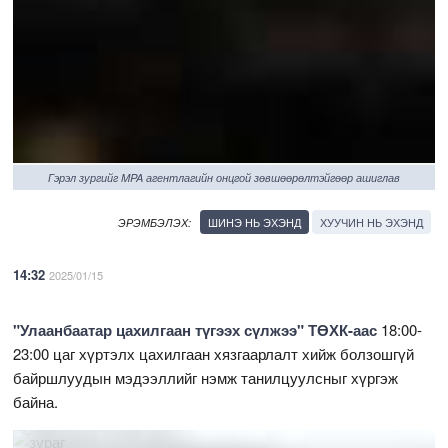
Гэрэл зургийг MPA агентлагийн онцгой зөвшөөрөлтэйгөөр ашиглав
ШИНЭ НЬ ЭХЭНД
ХУУЧИН НЬ ЭХЭНД
ЭРЭМБЭЛЭХ:
14:32
2025/01/15
"Улаанбаатар цахилгаан түгээх сүлжээ" ТӨХК-аас
18:00-
23:00 цаг хүртэлх цахилгаан хязгаарлалт хийж болзошгүй
байршлуудын мэдээллийг нэмж танилцуулсныг хүргэж
байна.