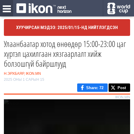
ХУУЧИРСАН МЭДЭЭ: 2025/01/15-НД НИЙТЛЭГДСЭН
Улаанбаатар хотод өнөөдөр 15:00-23:00 цаг
хүртэл цахилгаан хязгаарлалт хийж
болзошгүй байршлууд
Н.ЭРХБАЯР, IKON.MN
2025 ОНЫ 1 САРЫН 15
Share
: 72
Post
IKON.MN