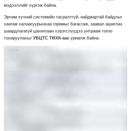
мэдээллийг хүргэж байна.
Эрчим хүчний системийн тасралтгүй, найдвартай байдлыг
хангаж халаагуурынхаа горимыг багасгаж, заавал ашиглах
шаардлагагүй цахилгаан хэрэгслүүдээ унтрааж тогоо
тохируулахыг
УБЦТС ТӨХК-аас
уриалж байна.