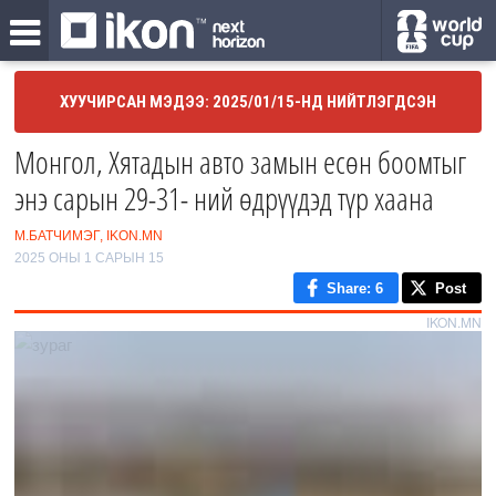
ХУУЧИРСАН МЭДЭЭ: 2025/01/15-НД НИЙТЛЭГДСЭН
Монгол, Хятадын авто замын есөн боомтыг
энэ сарын 29-31- ний өдрүүдэд түр хаана
М.БАТЧИМЭГ, IKON.MN
2025 ОНЫ 1 САРЫН 15
Share
: 6
Post
IKON.MN