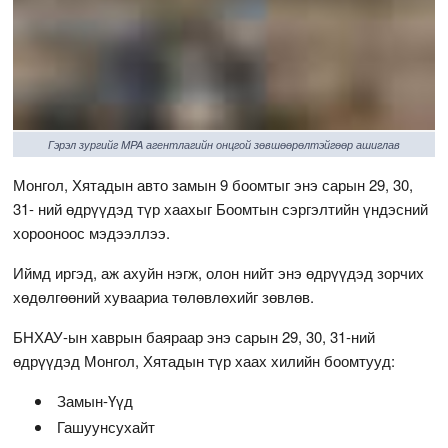
Гэрэл зургийг MPA агентлагийн онцгой зөвшөөрөлтэйгөөр ашиглав
Монгол, Хятадын авто замын 9 боомтыг энэ сарын 29, 30,
31- ний өдрүүдэд түр хаахыг Боомтын сэргэлтийн үндэсний
хорооноос мэдээллээ.
Иймд иргэд, аж ахуйн нэгж, олон нийт энэ өдрүүдэд зорчих
хөдөлгөөний хуваариа төлөвлөхийг зөвлөв.
БНХАУ-ын хаврын баяраар энэ сарын 29, 30, 31-ний
өдрүүдэд Монгол, Хятадын түр хаах хилийн боомтууд:
Замын-Үүд
Гашуунсухайт