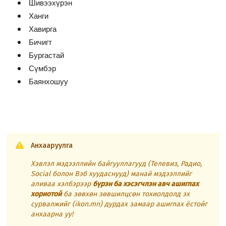
Шивээхүрэн
Ханги
Хавирга
Бичигт
Бургастай
Сүмбэр
Баянхошуу
Анхааруулга
Хэвлэл мэдээллийн байгууллагууд (Телевиз, Радио,
Social болон Вэб хуудаснууд) манай мэдээллийг
аливаа хэлбэрээр
бүрэн ба хэсэгчлэн авч ашиглах
хориотой
ба зөвхөн зөвшилцсөн тохиолдолд эх
сурвалжийг (ikon.mn) дурдах замаар ашиглах ёстойг
анхаарна уу!