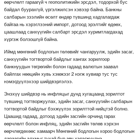
өөрчлөлт гараагүй ч геополитикийн эрсдэл, тодорхой бус
байдал буурахгүй, үргэлжилсэн хэвээр байна. Банкны
салбарын зээлийн өсөлт өндөр түвшинд хадгалагдаж
байгаа нь хэрэглээний импорт, дотоод эрэлтийг өдөөх,
цаашлаад санхүүгийн салбарт эрсдэл хуримтлагдахад
хүргэж болзошгүй байна.
Иймд мөнгөний бодлогын төлөвийг чангаруулж, эдийн засаг,
санхүүгийн тогтвортой байдлыг хангах зорилгоор
банкнуудын төгрөгийн болон гадаад валютын заавал
байлгах нөөцийн хувь хэмжээг 2 нэгж хувиар тус тус
нэмэгдүүлэхээр шийдвэрлэлээ.
Энэхүү шийдвэр нь инфляцыг дунд хугацаанд зорилтот
түвшинд тогтворжуулах, эдийн засаг, санхүүгийн салбарын
тогтвортой байдлыг бэхжүүлэх зорилттой нийцтэй болно.
Цаашид гадаад, дотоод эдийн засгийн орчинд гарах
өөрчлөлт болон инфляц, эдийн засгийн төлөв хэрхэн
өөрчлөгдөхөөс хамаарч Мөнгөний бодлогын хороо бодлогын
дараагийн алхмыг тухай бүр авч хэрэгжүүлнэ.