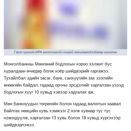
Гэрэл зургийг MPA агентлагийн онцгой зөвшөөрөлтэйгөөр ашиглав
Монголбанкны Мөнгөний бодлогын хороо ээлжит бус
хуралдаан өчигдөр болж хоёр шийдвэрийг гаргажээ.
Тухайлбал эдийн засаг, банк, санхүүгийн зах зээлийн
өнөөгийн байдал, гадаад орчны эрсдэлийг харгалзан үзээд
бодлогын хүүг 10 хувьд хэвээр хадгалах аж.
Мөн банкнуудын төгрөгийн болон гадаад валютын заавал
байлгах нөөцийн хувь хэмжээг 2 нэгж хувиар тус тус
нэмэгдүүлж, харгалзан 13 хувь болон 18 хувьд хүргэхээр
шийдвэрлэжээ.