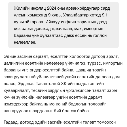
Жилийн инфляц 2024 оны арванхоёрдугаар сард
улсын хэмжээнд 9 хувь, Улаанбаатар хотод 9.1
хувьтай гарлаа. Ийнхүү инфляц зорилтын дээд
хязгаарыг давахад цахилгаан, мах, импортын
барааны үнэ хүлээлтээс давж өссөн нь голлон
нөлөөллөө.
Эдийн засгийн сэргэлт, өсөлттэй холбоотой дотоод эрэлт,
цалингийн өсөлтийн нөлөөгөөр үйлчилгээ, түрээс, импортын
барааны үнэ өндөр өсөлттэй байна. Цаашид төрийн
зохицуулалттай үйлчилгээний үнийн өсөлтийг дагасан дам
нөлөө, Эрдэнэс Тавантолгой ХК-ийн ногдол ашгийн
хуваарилалт, төсвийн зардлын үргэлжилсэн тэлэлт зэрэг
хүчин зүйлсийн нөлөөгөөр үнийн өсөлтийн дарамт
нэмэгдэхээр байгаа нь мөнгөний бодлогын төлөвийг
чангаруулах шаардлагыг бий болгож байна.
Гадаад, дотоод эдийн засгийн өсөлтийн төлөвт томоохон