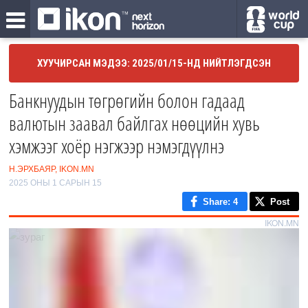
ХУУЧИРСАН МЭДЭЭ: 2025/01/15-НД НИЙТЛЭГДСЭН
Банкнуудын төгрөгийн болон гадаад
валютын заавал байлгах нөөцийн хувь
хэмжээг хоёр нэгжээр нэмэгдүүлнэ
Н.ЭРХБАЯР, IKON.MN
2025 ОНЫ 1 САРЫН 15
Share
: 4
Post
IKON.MN