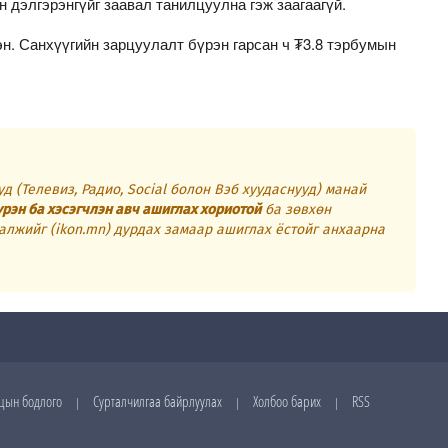
дэлгэрэнгүйг заавал танилцуулна гэж заагаагүй.
н. Санхүүгийн зарцуулалт бүрэн гарсан ч ₮3.8 тэрбумын
д (Телевиз, Радио, Social болон Вэб хуудаснууд) манай
үрэн ба хэсэгчлэн авч ашиглах хориотой
ба зөвхөн
алжийг (ikon.mn) дурдах замаар ашиглах ёстойг анхаарна
цын бодлого
Сурталчилгаа байрлуулах
Холбоо барих
RSS
|
|
|