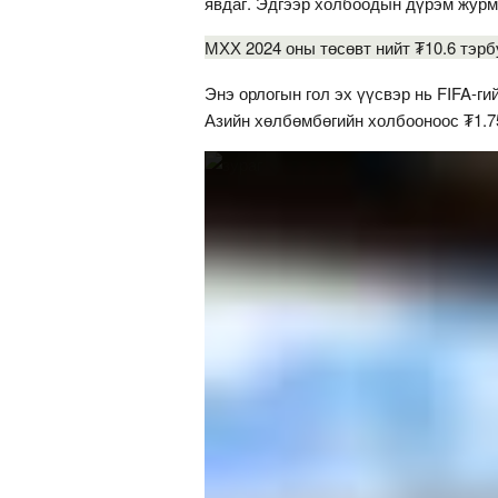
явдаг. Эдгээр холбоодын дүрэм журм
МХХ 2024 оны төсөвт нийт ₮10.6 тэрб
Энэ орлогын гол эх үүсвэр нь FIFA-г
Азийн хөлбөмбөгийн холбооноос ₮1.7