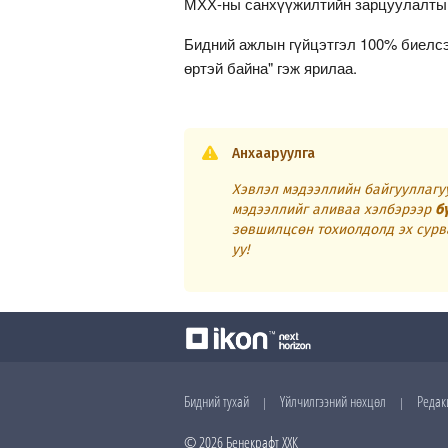
МХХ-ны санхүүжилтийн зарцуулалтын 
Бидний ажлын гүйцэтгэл 100% биелсэ
өртэй байна" гэж ярилаа.
Анхааруулга
Хэвлэл мэдээллийн байгууллагуу
мэдээллийг аливаа хэлбэрээр
б
зөвшилцсөн тохиолдолд эх сурв
уу!
Бидний тухай
Үйлчилгээний нөхцөл
Редак
|
|
© 2026 Бенекрафт ХХК