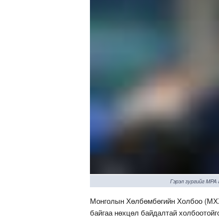
Гэрэл зургийг MPA
Монголын Хөлбөмбөгийн Холбоо (МХХ
байгаа нөхцөл байдалтай холбоотойг