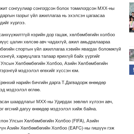
жит сонгуулиар сонгогдсон болох томилогдсон МХХ-ны
 даргын газрыг үйл ажиллагаа нь эхэлсэн цагаасаа
дийг хүрлээ.
санхүүжилтгүй нэрийн дор гацаж, хөлбөмбөгийн холбоо
мүүс цалин хөлсөө авч чадахгүй, ажил амьдралаараа
бөгийн спортын үйл ажиллагаа хэвийн явагдах боломжгүй
зэнгүй, хариуцлага талаар ярихгүй байх үүргийг
н Улсын Хөлбөмбөгийн Холбоо, Азийн Хөлбөмбөгийн
эрэнгүй мэдээлэл өгөхийг хүссэн юм.
өнхий нарийн бичгийн дарга Т.Дагвадорж өнөөдөр
эд мэдээлэл өглөө.
гасан шаардлагыг МХХ-ны Удирдах зөвлөл хүлээн авч,
г өгсний дагуу өнөөдөр мэдээлэл хийж байна.
лон Улсын Хөлбөмбөгийн Холбоо (FIFA), Азийн
үүн Азийн Хөлбөмбөгийн Холбоо (EAFC)-ны гишүүн гэж