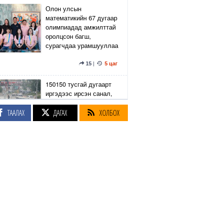
Олон улсын
математикийн 67 дугаар
олимпиадад амжилттай
оролцсон багш,
сурагчдаа урамшууллаа
15
|
5 цаг
150150 тусгай дугаарт
иргэдээс ирсэн санал,
гомдлыг нийслэлийн
эрх бүхий 23 албан
ТААЛАХ
ДАГАХ
ХОЛБОХ
тушаалтан хэрхэн
шийдвэрлэснийг
хянадаг болно
8
|
5 цаг
З.Төмөртөмөө: Хэн
нэгний харилцаа
хандлага, үл тоосон
байдлаас болж өргөдөл
нэмэгдэж байна