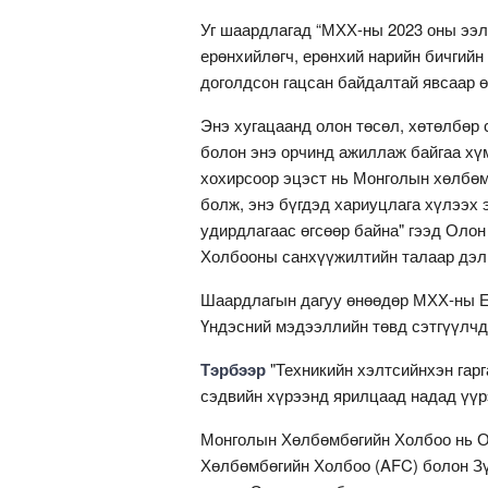
Уг шаардлагад “МХХ-ны 2023 оны ээл
ерөнхийлөгч, ерөнхий нарийн бичгийн
доголдсон гацсан байдалтай явсаар ө
Энэ хугацаанд олон төсөл, хөтөлбөр 
болон энэ орчинд ажиллаж байгаа хү
хохирсоор эцэст нь Монголын хөлбөм
болж, энэ бүгдэд хариуцлага хүлээх э
удирдлагаас өгсөөр байна" гээд Оло
Холбооны санхүүжилтийн талаар дэлг
Шаардлагын дагуу өнөөдөр МХХ-ны Ер
Үндэсний мэдээллийн төвд сэтгүүлчд
Тэрбээр
"Техникийн хэлтсийнхэн гар
сэдвийн хүрээнд ярилцаад надад үүрэ
Монголын Хөлбөмбөгийн Холбоо нь О
Хөлбөмбөгийн Холбоо (AFC) болон З