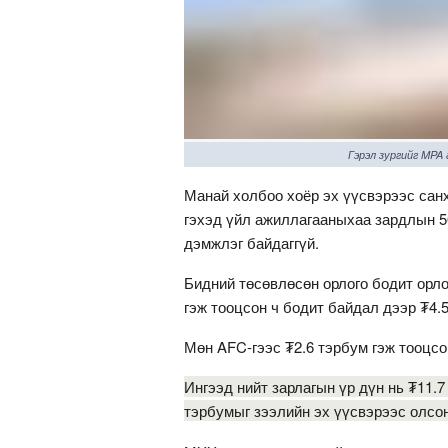
Гэрэл зургийг MPA
Манай холбоо хоёр эх үүсвэрээс са
гэхэд үйл ажиллагааныхаа зардлын 50
дэмжлэг байдаггүй.
Бидний төсөвлөсөн орлого бодит орло
гэж тооцсон ч бодит байдал дээр ₮4.
Мөн AFC-гээс ₮2.6 тэрбум гэж тооцсо
Ингээд нийт зарлагын үр дүн нь ₮11.7
тэрбумыг зээлийн эх үүсвэрээс олсо