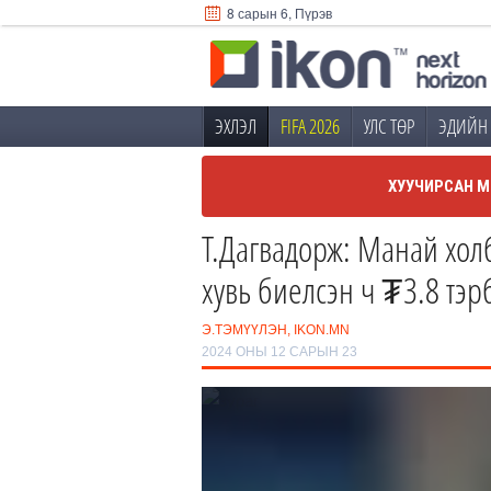
8 сарын 6, Пүрэв
ЭХЛЭЛ
FIFA 2026
УЛС ТӨР
ЭДИЙН 
ХУУЧИРСАН М
Т.Дагвадорж: Манай хол
хувь биелсэн ч ₮3.8 тэ
Э.ТЭМҮҮЛЭН, IKON.MN
2024 ОНЫ 12 САРЫН 23