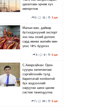
цахилгаан эрчим хүч
импортлов
5
|
11
|
3 цаг
Малын мах, дайвар
бүтээгдэхүүний экспорт
энэ оны эхний долоон
сард өмнөх жилийн мөн
үеэс 18% буурчээ
3
|
8
|
5 цаг
С.Амарсайхан: Орон
сууцны залилангаас
сэргийлэхийн тулд
барилгатай холбоотой
бүх мэдээллийг
харуулах шинэ цахим
систем танилцуулна
7
|
20
|
5 цаг