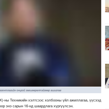
 агентлагийн онцгой зөвшөөрөлтэйгөөр ашиглав
)-ны Техникийн хэлтсээс холбооны үйл ажиллагаа, үүсээд
оор энэ сарын 16-нд шаардлага хүргүүлсэн.