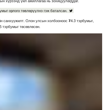
ын хүрээнд үйл ажиллагаа нь зохицуулагддаг.
умыг орлого төвлөрүүлнэ гэж баталсан.
ийн санхүүжилт. Олон улсын холбооноос ₮4.3 тэрбумыг,
5 тэрбумыг төсөвлөсөн.