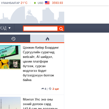
21°C
3593.93
УЛААНБААТАР
USD
|
24°C
ДАРХАН
532.39
CNY
21°C
ЭРДЭНЭТ
4149.01
EUR
УСАД
Цонжин Кибер Боардинг
Сургуулийн сурагчид
вебсайт, AI шийдэл,
цахим платформ
бүтээж, сурсан
мэдлэгээ бодит
бүтээгдэхүүн болгож
байна
4
|
2 цаг
Монгол Улс энэ оны
эхний долоон сард
142.6 сая ам.долларын