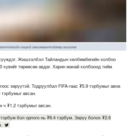
 агентлагийн онцгой зөвшөөрөлтэйгөөр ашиглав
нхүүждэг. Жишээлбэл Тайландын хөлбөмбөгийн холбоо
 хувийг төрөөсөө авдаг. Харин манай холбоонд тийм
гоос зөрүүтэй. Тодруулбал FIFA-гаас ₮5.9 тэрбумыг авна
5 тэрбумыг авсан.
н ч ₮1.2 тэрбумыг авсан.
 тэрбум бол орлого нь ₮8.4 тэрбум. Зөрүү болох ₮2.6
н.