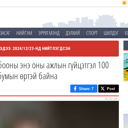
ЗАСАГ
НИЙГЭМ
ЭРҮҮЛ МЭНД
ДЭЛХИЙ
СПОРТ
ШИЛДЭГ
Б
ЭДЭЭ: 2024/12/23-НД НИЙТЛЭГДСЭН
бооны энэ оны ажлын гүйцэтгэл 100
рбумын өртэй байна
Share
: 7
Post
IKON.MN