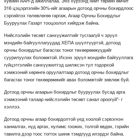
хувийн ААН-д ажиллалаа. Энэ хүрээнд нийт төрийн өмчит
316 цэцэрлэгийн 30%-ийг агаарын дотоод орчны бохирдлоос
сэргийлэх төлөвлөгөө гаргаж, Агаар Орчны Бохирдлыг
Бууруулах Газарт тооцоолол хийгдэж байна.
Нийслэлийн төсөвт санхүүжилтийг тусгаагүй ч эрүүл
мэндийн байгууллагуудад ХЕПА шүүлтүүртэй, дотоод
орчны бохирдлыг багасгах тоног төхөөрөмжүүдийг
суурилуулах боломжтой. Ихэнх эрүүл мэндийн байгууллага
гүйцэтгэлийн санхүүжилтэд шилжсэн тул тодорхой
хэмжээний хөрөнгө оруулалтаар дотоод орчны бохирдлыг
багасгах тоног төхөөрөмжийг авах боломжтойг зөвлөж буй.
Дотоод орчны агаарын бохирдлыг бууруулах бусад арга
хэмжээний талаар нийслэлийн төсөвт санал ороогүй"- г
хэллээ.
Дотоод орчны агаар бохирдолтой үед хоолой сэрвэгнэн
ханиалгах, нүд аргах, нулимс гоожих, толгой өвдөх, гэрийн
тавилга дээр тоос тогтох шинж тэмдгүүд илэрдэг байна.