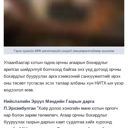
Гэрэл зургийг MPA агентлагийн онцгой зөвшөөрөлтэйгөөр ашиглав
Улаанбаатар хотын гадна орчны агаарын бохирдлыг
арилгах шийдэлгүй болчхоод байгаа энэ үед дотоод орчны
бохирдлыг бууруулах арга хэмжээний санхүүжилтийг ирэх
оны төсөвт тусгасан эсэх талаар албаны хүн НИТХ-ын үеэр
мэдээлэл өгөв.
Нийслэлийн Эрүүл Мэндийн Газрын дарга
П.Эрхэмбулган
"Хоёр долоо хоногийн өмнө хотын орлогч
нар болон зарим төлөөлөгч, Агаар орчны бохирдлыг
бууруулах газрын даргын хамт судалгаа хийх хүрээнд