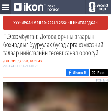
ХУУЧИРСАН МЭДЭЭ: 2024/12/23-НД НИЙТЛЭГДСЭН
П.Эрхэмбулган: Дотоод орчны агаарын
бохирдлыг бууруулах бусад арга хэмжээний
талаар нийслэлийн төсөвт санал ороогүй
Д.ЯНЖИНДУЛАМ, IKON.MN
2024 ОНЫ 12 САРЫН 23
Share
: 5
Post
IKON.MN