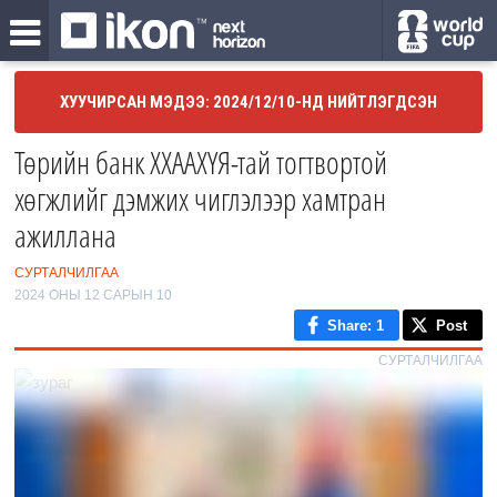
ХУУЧИРСАН МЭДЭЭ: 2024/12/10-НД НИЙТЛЭГДСЭН
Төрийн банк ХХААХҮЯ-тай тогтвортой
хөгжлийг дэмжих чиглэлээр хамтран
ажиллана
СУРТАЛЧИЛГАА
2024 ОНЫ 12 САРЫН 10
Share
: 1
Post
СУРТАЛЧИЛГАА