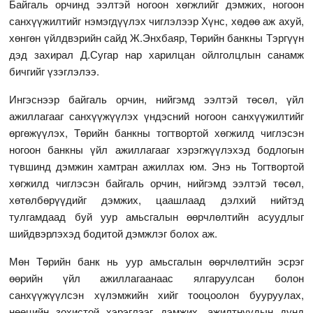
Байгаль орчинд ээлтэй ногоон хөгжлийг дэмжих, ногоон
санхүүжилтийг нэмэгдүүлэх чиглэлээр Хүнс, хөдөө аж ахуй,
хөнгөн үйлдвэрийн сайд Ж.Энхбаяр, Төрийн банкны Тэргүүн
дэд захирал Д.Сугар нар харилцан ойлголцлын санамж
бичгийг үзэглэлээ.
Ингэснээр байгаль орчин, нийгэмд ээлтэй төсөл, үйл
ажиллагааг санхүүжүүлэх үндэсний ногоон санхүүжилтийг
өргөжүүлэх, Төрийн банкны тогтвортой хөгжилд чиглэсэн
ногоон банкны үйл ажиллагааг хэрэгжүүлэхэд бодлогын
түвшинд дэмжин хамтран ажиллах юм. Энэ нь Тогтвортой
хөгжилд чиглэсэн байгаль орчин, нийгэмд ээлтэй төсөл,
хөтөлбөрүүдийг дэмжих, цаашлаад дэлхий нийтэд
тулгамдаад буй уур амьсгалын өөрчлөлтийн асуудлыг
шийдвэрлэхэд бодитой дэмжлэг болох аж.
Мөн Төрийн банк нь уур амьсгалын өөрчлөлтийн эсрэг
өөрийн үйл ажиллагаанаас ялгаруулсан болон
санхүүжүүлсэн хүлэмжийн хийг тооцоолон бууруулах,
нөөцийн зохистой хэрэглээг дэмжих, ажилтнуудын дунд