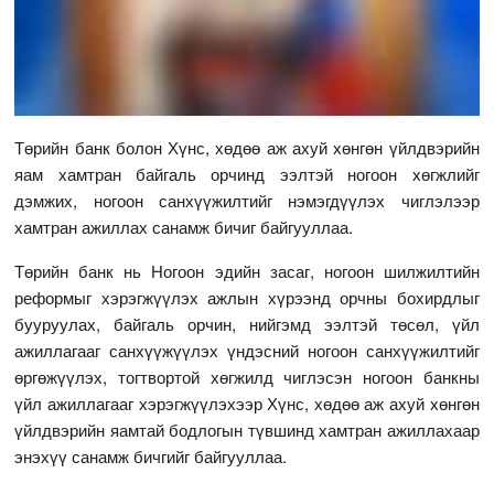
Төрийн банк болон Хүнс, хөдөө аж ахуй хөнгөн үйлдвэрийн
яам хамтран байгаль орчинд ээлтэй ногоон хөгжлийг
дэмжих, ногоон санхүүжилтийг нэмэгдүүлэх чиглэлээр
хамтран ажиллах санамж бичиг байгууллаа.
Төрийн банк нь Ногоон эдийн засаг, ногоон шилжилтийн
реформыг хэрэгжүүлэх ажлын хүрээнд орчны бохирдлыг
бууруулах, байгаль орчин, нийгэмд ээлтэй төсөл, үйл
ажиллагааг санхүүжүүлэх үндэсний ногоон санхүүжилтийг
өргөжүүлэх, тогтвортой хөгжилд чиглэсэн ногоон банкны
үйл ажиллагааг хэрэгжүүлэхээр Хүнс, хөдөө аж ахуй хөнгөн
үйлдвэрийн яамтай бодлогын түвшинд хамтран ажиллахаар
энэхүү санамж бичгийг байгууллаа.