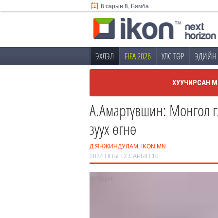
8 сарын 8, Бямба
ЭХЛЭЛ
FIFA 2026
УЛС ТӨР
ЭДИЙН 
ХУУЧИРСАН М
А.Амартүвшин: Монгол г
зуух өгнө
Д.ЯНЖИНДУЛАМ, IKON.MN
2024 ОНЫ 12 САРЫН 10