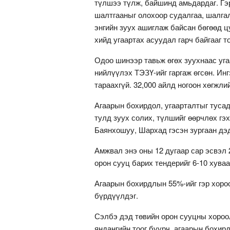
түлшээ түлж, байшинд амьдардаг. Гэр
шалтгааныг олохоор судалгаа, шалгал
энгийн зуух ашиглаж байсан бөгөөд ц
хийд угаартах асуудал гарч байгааг т
Одоо шинээр тавьж өгөх зуухнаас уга
нийлүүлэх ТЭЗҮ-ийг гаргаж өгсөн. Инг
тараахгүй. 32,000 айлд ногоон хөгжл
Агаарын бохирдол, угаарталтыг тусад
тулд зуух солих, түлшийг өөрчлөх гэ
Баянхошуу, Шархад гэсэн зургаан дэд
Амжвал энэ оны 12 дугаар сар эсвэл 
орон сууц барих тендерийг 6-10 хува
Агаарын бохирдлын 55%-ийг гэр хоро
бүрдүүлдэг.
Сэлбэ дэд төвийн орон сууцны хороо
яндангийн тоог буурч, агаарын бохир