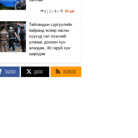
1
|
6
|
10 цаг
Тайландын сургуулийн
байранд өсвөр насны
хүүхэд гал нээсний
улмаас долоон хүн
алагдаж, 30 гаруй хүн
шархдав
4
|
13
|
11 цаг
ТААЛАХ
ДАГАХ
ХОЛБОХ
Екатеринбург хот дахь
Wildberries компанийн
агуулах Украины дроны
цохилтын улмаас
шатжээ
17
|
61
|
12 цаг
Элэгний өөхлөлт
оноштой бол ЗААВАЛ
УНШ