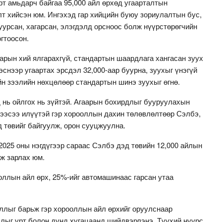
т амьдарч байгаа 95,000 айл өрхөд угаарталтын
т хийсэн юм. Ингэхэд гар хийцийн буюу зориулалтын бус,
уурсан, хагарсан, элэгдэлд орсноос болж нүүрстөрөгчийн
огтоосон.
арын хий ялгарахгүй, стандартын шаардлага хангасан зуух
эснээр угаартах эрсдэл 32,000-аар буурна, зуухыг үнэгүй
ийн зээлийн нөхцөлөөр стандартын шинэ зуухыг өгнө.
 нь ойлгох нь зүйтэй. Агаарын бохирдлыг бууруулахын
хээсээ илүүтэй гэр хорооллын дахин төлөвлөлтөөр Сэлбэ,
 төвийг байгуулж, орон сууцжуулна.
2025 оны нэгдүгээр сараас Сэлбэ дэд төвийн 12,000 айлын
аж зарлах юм.
оллын айл өрх, 25%-ийг автомашинаас гарсан утаа
ллыг барьж гэр хорооллын айл өрхийг оруулснаар
длыг урт болон дунд хугацаанд шийдвэрлэнэ. Түүхий нүүрс