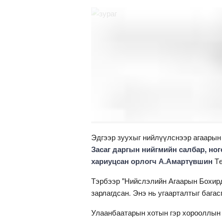
Эдгээр зуухыг нийлүүлснээр агаарын
Засаг даргын нийгмийн салбар, но
хариуцсан орлогч А.Амартүвшин
Тө
Тэрбээр "Нийслэлийн Агаарын Бохирд
зарлагдсан. Энэ нь угаарталтыг багас
Улаанбаатарын хотын гэр хорооллын а