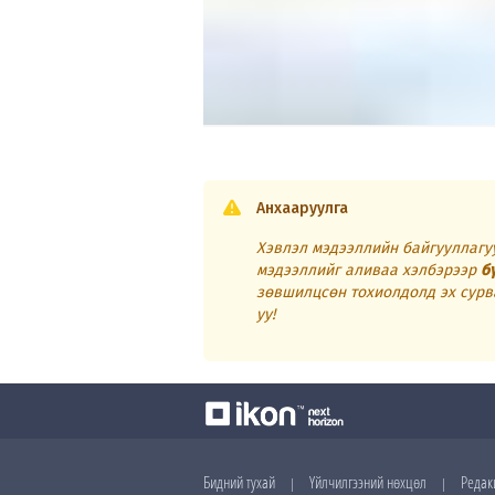
Анхааруулга
Хэвлэл мэдээллийн байгууллагуу
мэдээллийг аливаа хэлбэрээр
б
зөвшилцсөн тохиолдолд эх сурв
уу!
Бидний тухай
Үйлчилгээний нөхцөл
Редак
|
|