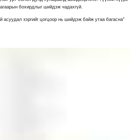
агаарын бохирдлыг шийдэж чадахгүй.
й асуудал зэргийг цогцоор нь шийдэж байж утаа багасна"