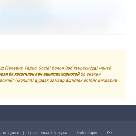
д (Телевиз, Радио, Social болон Вэб хуудаснууд) манай
үрэн ба хэсэгчлэн авч ашиглах хориотой
ба зөвхөн
алжийг (ikon.mn) дурдах замаар ашиглах ёстойг анхаарна
цын бодлого
Сурталчилгаа байрлуулах
Холбоо барих
RSS
|
|
|