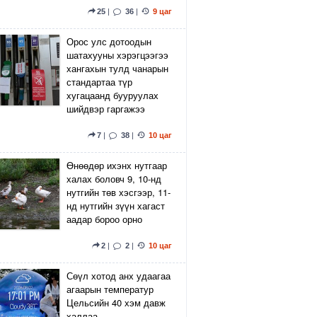
25
|
36
|
9 цаг
Орос улс дотоодын
шатахууны хэрэгцээгээ
хангахын тулд чанарын
стандартаа түр
хугацаанд бууруулах
шийдвэр гаргажээ
7
|
38
|
10 цаг
Өнөөдөр ихэнх нутгаар
халах боловч 9, 10-нд
нутгийн төв хэсгээр, 11-
нд нутгийн зүүн хагаст
аадар бороо орно
2
|
2
|
10 цаг
Сөүл хотод анх удаагаа
агаарын температур
Цельсийн 40 хэм давж
халлаа