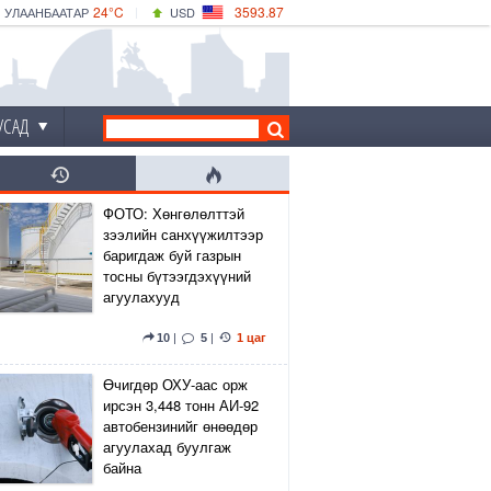
24°C
3593.87
УЛААНБААТАР
USD
|
25°C
ДАРХАН
532.66
CNY
22°C
ЭРДЭНЭТ
4141.04
EUR
УСАД
ФОТО: Хөнгөлөлттэй
зээлийн санхүүжилтээр
баригдаж буй газрын
тосны бүтээгдэхүүний
агуулахууд
10
|
5
|
1 цаг
Өчигдөр ОХУ-аас орж
ирсэн 3,448 тонн АИ-92
автобензинийг өнөөдөр
агуулахад буулгаж
байна