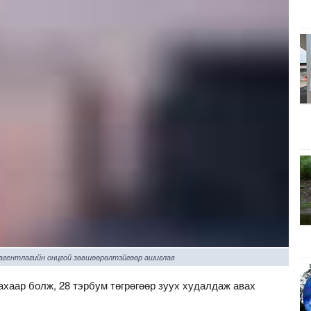
 агентлагийн онцгой зөвшөөрөлтэйгөөр ашиглав
ахаар болж, 28 тэрбум төгрөгөөр зуух худалдаж авах