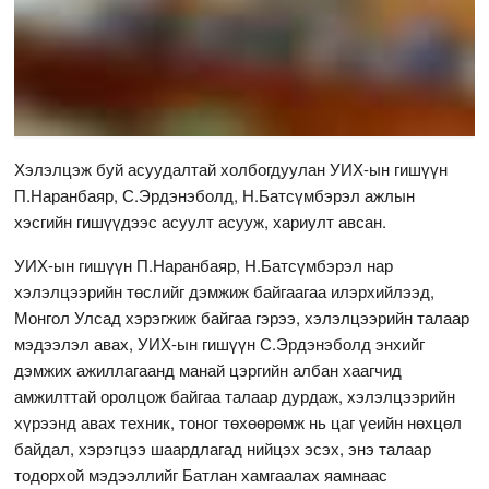
Хэлэлцэж буй асуудалтай холбогдуулан УИХ-ын гишүүн
П.Наранбаяр, С.Эрдэнэболд, Н.Батсүмбэрэл ажлын
хэсгийн гишүүдээс асуулт асууж, хариулт авсан.
УИХ-ын гишүүн П.Наранбаяр, Н.Батсүмбэрэл нар
хэлэлцээрийн төслийг дэмжиж байгаагаа илэрхийлээд,
Монгол Улсад хэрэгжиж байгаа гэрээ, хэлэлцээрийн талаар
мэдээлэл авах, УИХ-ын гишүүн С.Эрдэнэболд энхийг
дэмжих ажиллагаанд манай цэргийн албан хаагчид
амжилттай оролцож байгаа талаар дурдаж, хэлэлцээрийн
хүрээнд авах техник, тоног төхөөрөмж нь цаг үеийн нөхцөл
байдал, хэрэгцээ шаардлагад нийцэх эсэх, энэ талаар
тодорхой мэдээллийг Батлан хамгаалах яамнаас