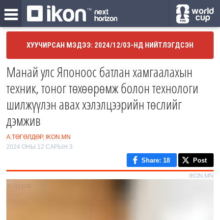
ХУУЧИРСАН МЭДЭЭ: 2024/12/03-НД НИЙТЛЭГДСЭН
Манай улс Японоос батлан хамгаалахын
техник, тоног төхөөрөмж болон технологи
шилжүүлэн авах хэлэлцээрийн төслийг
дэмжив
А.ТӨГӨЛДӨР, IKON.MN
2024 ОНЫ 12 САРЫН 3
Share
: 18
Post
IKON.MN