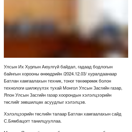
Улсын Их Хурлын Аюулгүй байдал, гадаад бодлогын
байнгын хорооны өнөөдрийн /2024.12.03/ хуралдаанаар
Батлан хамгаалахын техник, тоног төхөөрөмж болон
технологи шилжүүлэх тухай Монгол Улсын Засгийн газар,
Япон Улсын Засгийн газар хоорондын хэлэлцээрийн
төслийг зөвшилцөх асуудлыг хэлэлцэв.
Хэлэлцээрийн төслийн талаар Батлан хамгаалахын сайд
С.Бямбацогт танилцууллаа.