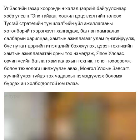
Уг Засгийн газар хоорондын хэлэлцээрийг байгуулснаар
хоёр улсын “Энх тайван, хөгжил цэцэглэлтийн төлөөх
Тусгай стратегийн түншлэл”-ийн үйл ажиллагааны
хөтөлбөрийн хэрэгжилт хангагдаж, батлан хамгаалах
салбарын харилцаа, хамтын ажиллагааг улам гүнзгийрүүлж,
бүс нутагт цэргийн итгэлцлийг бэхжүүлэх, цэрэг-техникийн
хамтын ажиллагаатай орны тоо нэмэгдэж, Япон Улсаас
орчин үеийн батлан хамгаалахын техник, тоног төхөөрөмж
болон технологи шилжүүлэн авах, Монгол Улсын Зэвсэгт
хүчний үүрэг гүйцэтгэх чадавхыг нэмэгдүүлэх боломж
бүрдэх ач холбогдолтой юм гэлээ.