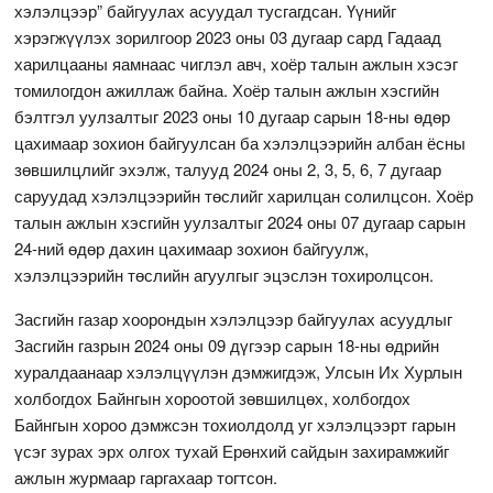
хэлэлцээр” байгуулах асуудал тусгагдсан. Үүнийг
хэрэгжүүлэх зорилгоор 2023 оны 03 дугаар сард Гадаад
харилцааны яамнаас чиглэл авч, хоёр талын ажлын хэсэг
томилогдон ажиллаж байна. Хоёр талын ажлын хэсгийн
бэлтгэл уулзалтыг 2023 оны 10 дугаар сарын 18-ны өдөр
цахимаар зохион байгуулсан ба хэлэлцээрийн албан ёсны
зөвшилцлийг эхэлж, талууд 2024 оны 2, 3, 5, 6, 7 дугаар
саруудад хэлэлцээрийн төслийг харилцан солилцсон. Хоёр
талын ажлын хэсгийн уулзалтыг 2024 оны 07 дугаар сарын
24-ний өдөр дахин цахимаар зохион байгуулж,
хэлэлцээрийн төслийн агуулгыг эцэслэн тохиролцсон.
Засгийн газар хоорондын хэлэлцээр байгуулах асуудлыг
Засгийн газрын 2024 оны 09 дүгээр сарын 18-ны өдрийн
хуралдаанаар хэлэлцүүлэн дэмжигдэж, Улсын Их Хурлын
холбогдох Байнгын хороотой зөвшилцөх, холбогдох
Байнгын хороо дэмжсэн тохиолдолд уг хэлэлцээрт гарын
үсэг зурах эрх олгох тухай Ерөнхий сайдын захирамжийг
ажлын журмаар гаргахаар тогтсон.