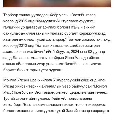
Тэрбээр танилцуулгадаа, Хоёр улсын Засгийн газар
хооронд 2015 онд “Хүмүүнлэгийн тусламж үзүүлэх,
гамшгийн үр дагаврыг арилгах болон НҮБ-ын энхийг
сахиулах ажиллагааны чиглэлээр сургалт хэрэгжүүлэхэд
хамтран ажиллах тухай хэлэлцээр”, Батлан хамгаалах яамд
хооронд 2012 онд “Батлан хамгаалах салбарт хамтран
ажиллах санамж бичиг”-ийг байгуулж, 2024 оны 02 дугаар
сард Батлан хамгаалахын сайдын Япон Улсад хийсэн
ажлын айлчлалын үеэр уг санамж бичгийн шинэчилсэн
баримт бичигт гарын үсэг зурсан.
Монгол Улсын Ерөнхийлөгч У.Хүрэлсүхийн 2022 онд Япон
Улсад хийсэн төрийн айлчлалын үеэр байгуулсан “Монгол
Улс, Япон Улсын Энх тайван, хөгжил цэцэглэлтийн төлөөх
Тусгай стратегийн түншлэл”-ийн үйл ажиллагааны
хөтөлбөрт “Батлан хамгаалахын техник, тоног төхөөрөмж
болон технологи шилжүүлэх тухай Засгийн газар хоорондын