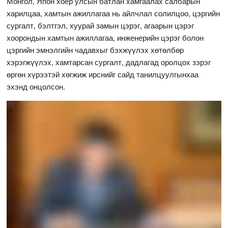
Монгол, Япон хоёр улсын батлан хамгаалах салбарын
харилцаа, хамтын ажиллагаа нь айлчлал солилцоо, цэргийн
сургалт, бэлтгэл, хуурай замын цэрэг, агаарын цэрэг
хоорондын хамтын ажиллагаа, инженерийн цэрэг болон
цэргийн эмнэлгийн чадавхыг бэхжүүлэх хөтөлбөр
хэрэгжүүлэх, хамтарсан сургалт, дадлагад оролцох зэрэг
өргөн хүрээтэй хөгжиж ирснийг сайд танилцуулгынхаа
эхэнд онцолсон.