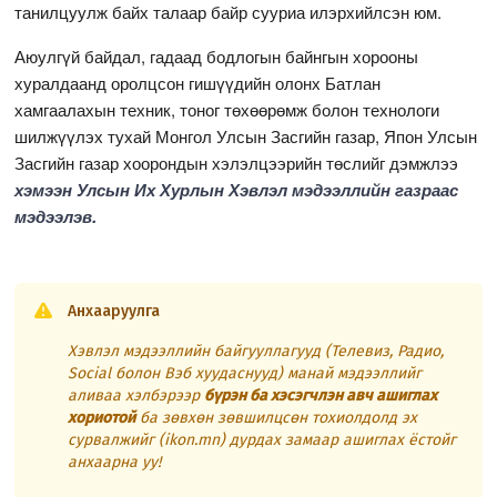
танилцуулж байх талаар байр сууриа илэрхийлсэн юм.
Аюулгүй байдал, гадаад бодлогын байнгын хорооны
хуралдаанд оролцсон гишүүдийн олонх Батлан
хамгаалахын техник, тоног төхөөрөмж болон технологи
шилжүүлэх тухай Монгол Улсын Засгийн газар, Япон Улсын
Засгийн газар хоорондын хэлэлцээрийн төслийг дэмжлээ
хэмээн Улсын Их Хурлын Хэвлэл мэдээллийн газраас
мэдээлэв.
Анхааруулга
Хэвлэл мэдээллийн байгууллагууд (Телевиз, Радио,
Social болон Вэб хуудаснууд) манай мэдээллийг
аливаа хэлбэрээр
бүрэн ба хэсэгчлэн авч ашиглах
хориотой
ба зөвхөн зөвшилцсөн тохиолдолд эх
сурвалжийг (ikon.mn) дурдах замаар ашиглах ёстойг
анхаарна уу!