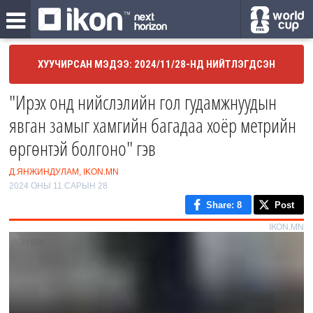
ХУУЧИРСАН МЭДЭЭ: 2024/11/28-НД НИЙТЛЭГДСЭН
"Ирэх онд нийслэлийн гол гудамжнуудын
явган замыг хамгийн багадаа хоёр метрийн
өргөнтэй болгоно" гэв
Д.ЯНЖИНДУЛАМ, IKON.MN
2024 ОНЫ 11 САРЫН 28
Share
: 8
Post
IKON.MN