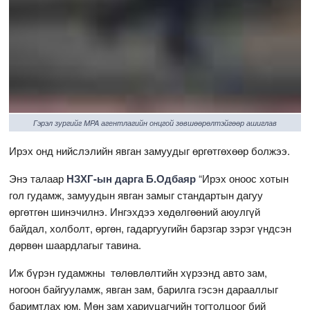
Гэрэл зургийг MPA агентлагийн онцгой зөвшөөрөлтэйгөөр ашиглав
Ирэх онд нийслэлийн явган замуудыг өргөтгөхөөр болжээ.
Энэ талаар
НЗХГ-ын дарга Б.Одбаяр
“Ирэх оноос хотын
гол гудамж, замуудын явган замыг стандартын дагуу
өргөтгөн шинэчилнэ. Ингэхдээ хөдөлгөөний аюулгүй
байдал, холболт, өргөн, гадаргуугийн барзгар зэрэг үндсэн
дөрвөн шаардлагыг тавина.
Иж бүрэн гудамжны төлөвлөлтийн хүрээнд авто зам,
ногоон байгууламж, явган зам, барилга гэсэн дарааллыг
баримтлах юм. Мөн зам хариуцагчийн тогтолцоог бий