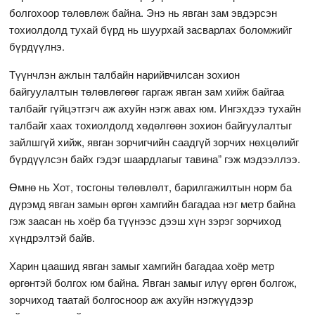
болгохоор төлөвлөж байна. Энэ нь явган зам эвдэрсэн
тохиолдолд тухай бүрд нь шуурхай засварлах боломжийг
бүрдүүлнэ.
Түүнчлэн ажлын талбайн нарийвчилсан зохион
байгуулалтын төлөвлөгөөг гаргаж явган зам хийж байгаа
талбайг гүйцэтгэгч аж ахуйн нэгж авах юм. Ингэхдээ тухайн
талбайг хаах тохиолдолд хөдөлгөөн зохион байгуулалтыг
зайлшгүй хийж, явган зорчигчийн саадгүй зорчих нөхцөлийг
бүрдүүлсэн байх гэдэг шаардлагыг тавина” гэж мэдээллээ.
Өмнө нь Хот, тосгоны төлөвлөлт, барилгажилтын норм ба
дүрэмд явган замын өргөн хамгийн багадаа нэг метр байна
гэж заасан нь хоёр ба түүнээс дээш хүн зэрэг зорчиход
хүндрэлтэй байв.
Харин цаашид явган замыг хамгийн багадаа хоёр метр
өргөнтэй болгох юм байна. Явган замыг илүү өргөн болгож,
зорчиход таатай болгосноор аж ахуйн нэгжүүдээр