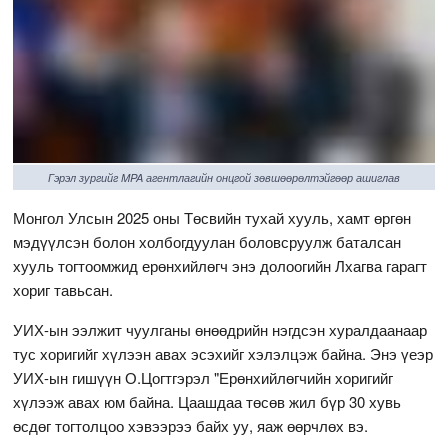
Гэрэл зургийг MPA агентлагийн онцгой зөвшөөрөлтэйгөөр ашиглав
Монгол Улсын 2025 оны Төсвийн тухай хууль, хамт өргөн
мэдүүлсэн болон холбогдуулан боловсруулж баталсан
хууль тогтоомжид ерөнхийлөгч энэ долоогийн Лхагва гарагт
хориг тавьсан.
УИХ-ын ээлжит чуулганы өнөөдрийн нэгдсэн хуралдаанаар
тус хоригийг хүлээн авах эсэхийг хэлэлцэж байна. Энэ үеэр
УИХ-ын гишүүн О.Цогтгэрэл "Ерөнхийлөгчийн хоригийг
хүлээж авах юм байна. Цаашдаа төсөв жил бүр 30 хувь
өсдөг тогтолцоо хэвээрээ байх уу, яаж өөрчлөх вэ.