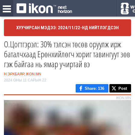
ХУУЧИРСАН МЭДЭЭ: 2024/11/22-НД НИЙТЛЭГДСЭН
О.Цогтгэрэл: 30% тэлсэн төсөв оруулж ирж
баталчхаад Ерөнхийлөгч хориг тавингуут зөв
гэж байгаа нь ямар учиртай вэ
Н.ЭРХБАЯР, IKON.MN
2024 ОНЫ 11 САРЫН 22
Share
: 136
Post
IKON.MN