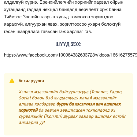
алдалгүй хүрнэ. Ерөнхийлөгчийн хоригийг харвал ойрын
хугацаанд гадаад нөхцөл байдалд өөрчлөлт орж байна.
Тиймээс Засгийн газрын хувьд томоохон зорилтдоо
яарахгүй, алгуурхан явах, зорилтоосоо ухарч болохгүй
гэсэн шаардлага тавьсан гэж харлаа" гэв.
ШУУД ҮЗЭХ:
https://www.facebook.com/100064382633728/videos/1661627557
Анхааруулга
Хэвлэл мэдээллийн байгууллагууд (Телевиз, Радио,
Social болон Вэб хуудаснууд) манай мэдээллийг
аливаа хэлбэрээр
бүрэн ба хэсэгчлэн авч ашиглах
хориотой
ба зөвхөн зөвшилцсөн тохиолдолд эх
сурвалжийг (ikon.mn) дурдах замаар ашиглах ёстойг
анхаарна уу!