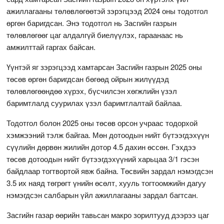
ажиллагааны төлөвлөгөөтэй зэрэгцээд 2024 оны тодотгол
өргөн баригдсан. Энэ тодотгол нь Засгийн газрын
төлөвлөгөөг цаг алдалгүй биелүүлэх, гараанаас нь
амжилттай гаргах байсан.
Үүнтэй яг зэрэгцээд хамтарсан Засгийн газрын 2025 оны
төсөв өргөн баригдсан бөгөөд ойрын жилүүдэд
төлөвлөгөөндөө хүрэх, бүсчилсэн хөгжлийн үзэл
баримтлалд суурилах үзэл баримтлалтай байлаа.
Тодотгол болон 2025 оны төсөв орсон учраас тодорхой
хэмжээний тэлж байгаа. Мөн дотоодын нийт бүтээгдэхүүн
сүүлийн дөрвөн жилийн дотор 4.5 дахин өссөн. Гэхдээ
төсөв дотоодын нийт бүтээгдэхүүний харьцаа 3/1 гэсэн
байдлаар тогтвортой явж байна. Төсвийн зардал нэмэгдсэн
3.5 их наяд төгрөгт үнийн өсөлт, хууль тогтоомжийн дагуу
нэмэгдсэн салбарын үйл ажиллагааны зардал багтсан.
Засгийн газар өөрийн тавьсан макро зорилтууд дээрээ цаг