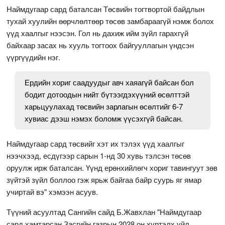
Наймдугаар сард баталсан Төсвийн тогтвортой байдлын
тухай хуулийн өөрчлөлтөөр төсөв замбараагүй нэмж болох
үүд хаалгыг нээсэн. Гол нь дахиж ийм зүйл гарахгүй
байхаар засах нь хууль тогтоох байгууллагын үндсэн
үүргүүдийн нэг.
Ердийн хориг саадуудыг авч хаяагүй байсан бол
бодит дотоодын нийт бүтээгдэхүүний өсөлттэй
харьцуулахад төсвийн зарлагын өсөлтийг 6-7
хувиас дээш нэмэх боломж үүсэхгүй байсан.
Наймдугаар сард төсвийг хэт их тэлэх үүд хаалгыг
нээчхээд, есдүгээр сарын 1-нд 30 хувь тэлсэн төсөв
оруулж ирж баталсан. Үүнд ерөнхийлөгч хориг тавингуут зөв
зүйтэй зүйл боллоо гэж ярьж байгаа байр суурь яг ямар
учиртай вэ" хэмээн асуув.
Түүний асуултад Сангийн сайд Б.Жавхлан "Наймдугаар
сард хамтарсан Засгийн газрын 2028 он хүртэлх үйл