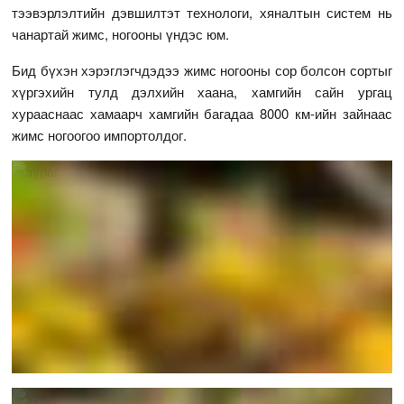
тээвэрлэлтийн дэвшилтэт технологи, хяналтын систем нь
чанартай жимс, ногооны үндэс юм.
Бид бүхэн хэрэглэгчдэдээ жимс ногооны сор болсон сортыг
хүргэхийн тулд дэлхийн хаана, хамгийн сайн ургац
хурааснаас хамаарч хамгийн багадаа 8000 км-ийн зайнаас
жимс ногоогоо импортолдог.