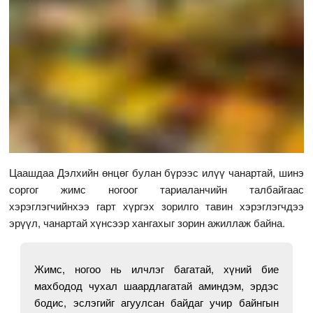
Цаашдаа Дэлхийн өнцөг булан бүрээс илүү чанартай, шинэ
соргог жимс ногоог тариаланчийн талбайгаас
хэрэглэгчийнхээ гарт хүргэх зорилго тавин хэрэглэгчдээ
эрүүл, чанартай хүнсээр хангахыг зорин ажиллаж байна.
Жимс, ногоо нь илчлэг багатай, хүний бие
махбодод чухал шаардлагатай аминдэм, эрдэс
бодис, эслэгийг агуулсан байдаг учир байнгын