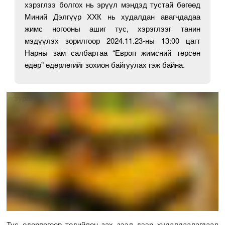
хэрэглээ болгох нь эрүүл мэндэд тустай бөгөөд
Миний Дэлгүүр ХХК нь худалдан авагчдадаа
жимс ногооны ашиг тус, хэрэглээг танин
мэдүүлэх зорилгоор 2024.11.23-ны 13:00 цагт
Нарны зам салбартаа “Европ жимсний төрсөн
өдөр” өдөрлөгийг зохион байгуулах гэж байна.
Тус өдөрлөгөөр төдийлөн зах зээл дээр худалдаалагдаад