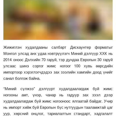
Жижиглэн худалдааны салбарт Дискаунтер форматыг
Монгол улсад анх удаа нэвтрүүлэгч Миний дэлгүүр ХХК нь
2014 оноос Дэлхийн 70 гаруй, тэр дундаа Европын 30 гаруй
улсаас шинэ соргог жимс ногоог 100 хувь өөрсдийн
импортоор хэрэглэгчдэдээ зах зээлийн хамгийн доод үнийг
санал болгож байна.
“Миний сүлжээ” дэлгүүрт худалдаалагдаж буй жимс
ногооны амт, үнэр, чанар нь гадуур зах зээл дээр
худалдаалагдаж буй жимс ногооноос ялгаатай байдаг. Учир
нь импорт хийж буй Европын бүс нутгуудын тааламжтай цаг
уур, хөрсний онцлог, тариалалтын стандарт, хадгалалт