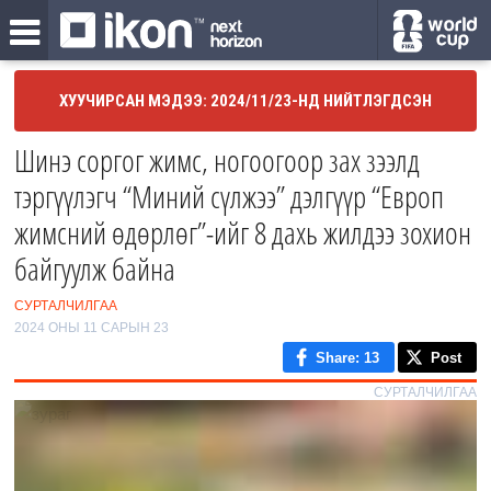
ХУУЧИРСАН МЭДЭЭ: 2024/11/23-НД НИЙТЛЭГДСЭН
Шинэ соргог жимс, ногоогоор зах зээлд
тэргүүлэгч “Миний сүлжээ” дэлгүүр “Европ
жимсний өдөрлөг”-ийг 8 дахь жилдээ зохион
байгуулж байна
СУРТАЛЧИЛГАА
2024 ОНЫ 11 САРЫН 23
Share
: 13
Post
СУРТАЛЧИЛГАА