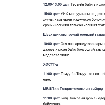
12:00-13:00 цагт
Төсвийн байнгын хор
15:00 цагт
УИХ-ын чуулганы нэгдсэн 
хууль, хамт өргөн мэдүүлсэн болон 
ерөнхийлөгчийн тавьсан хоригийг хэл
Шүүх шинжилгээний ерөнхий газры
10:00 цагт
Энэ оны аравдугаар сарын 
дээрээ хахсан байж болзошгүйгээр ха
мэдээлэл хийнэ.
ХӨСҮТ-д
11:00 цагт
Томуу ба Томуу төст өвчн
өгнө.
МБШТөв-Гандантэгчэнлин хийдэд
11:00 цагт
Богд Зонховын дүйчэн өдөр
байгуулна.