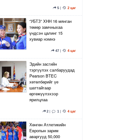
5
|
2 цаг
“УБТЗ” ХНН 16 мянган
төмөр замчныхаа
үндсэн цалинг 15
хувиар нэмнэ
47
|
4 цаг
Эдийн засгийн
тэргүүлэх салбаруудад
Pearson BTEC
хөтөлбөрийг үе
шаттайгаар
өргөжүүлэхээр
ярилцлаа
2
|
1
|
4 цаг
Хөнгөн Атлетикийн
Европын зарим
аваргууд 50,000