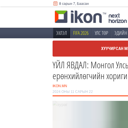
8 сарын 7, Баасан
ЭХЛЭЛ
FIFA 2026
УЛС ТӨР
ЭДИЙН 
ХУУЧИРСАН М
ҮЙЛ ЯВДАЛ: Монгол Улсы
ерөнхийлөгчийн хориги
IKON.MN
2024 ОНЫ 11 САРЫН 22