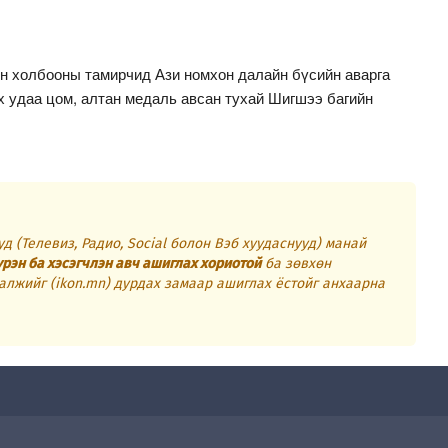
н холбооны тамирчид Ази номхон далайн бүсийн аварга
 удаа цом, алтан медаль авсан тухай Шигшээ багийн
д (Телевиз, Радио, Social болон Вэб хуудаснууд) манай
үрэн ба хэсэгчлэн авч ашиглах хориотой
ба зөвхөн
алжийг (ikon.mn) дурдах замаар ашиглах ёстойг анхаарна