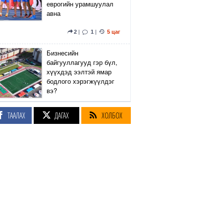
еврогийн урамшуулал
авна
2
|
1
|
5 цаг
Бизнесийн
байгууллагууд гэр бүл,
хүүхдэд ээлтэй ямар
бодлого хэрэгжүүлдэг
вэ?
4
|
1
|
5 цаг
ТААЛАХ
ДАГАХ
ХОЛБОХ
Сэтгүүлч Р.Эмүжин:
Талын Монголтой
хамтдаа хүчтэй л гэж
байна даа
360
|
5 цаг
Амралтын өдрүүдэд
Энхтайвны гүүрний
баруун, зүүн талын