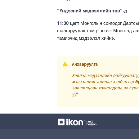
“Үндэсний мэдээллийн төв”-д
11:30 цагт
Монголын сонгодог Дартсы
шалгаруулах тэмцээнээс Монголд анх
тамирчид мэдээлэл хийнэ.
Анхааруулга
Хэвлэл мэдээллийн байгууллагуу
мэдээллийг аливаа хэлбэрээр
б
зөвшилцсөн тохиолдолд эх сурв
уу!