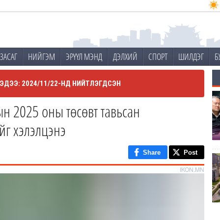
ЗАСАГ
НИЙГЭМ
ЭРҮҮЛ МЭНД
ДЭЛХИЙ
СПОРТ
ШИЛДЭГ
Б
ЭДЭЭ: 2024/11/22-НД НИЙТЛЭГДСЭН
н 2025 оны төсөвт тавьсан
йг хэлэлцэнэ
Share
Post
IKON.MN