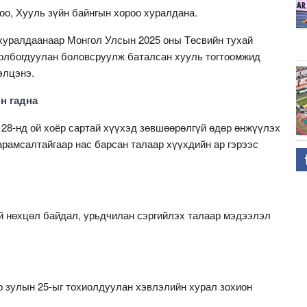
оо, Хууль зүйн байнгын хороо хуралдана.
хуралдаанаар Монгол Улсын 2025 оны Төсвийн тухай
холбогдуулан боловсруулж баталсан хууль тогтоомжид
элцэнэ.
н гадна
28-нд ой хоёр сартай хүүхэд зөвшөөрөлгүй өдөр өнжүүлэх
рамсалтайгаар нас барсан талаар хүүхдийн ар гэрээс
ий нөхцөл байдал, урьдчилан сэргийлэх талаар мэдээлэл
 зулын 25-ыг тохиолдуулан хэвлэлийн хурал зохион