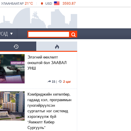
21°C
3593.87
УЛААНБААТАР
USD
|
26°C
ДАРХАН
532.66
CNY
23°C
ЭРДЭНЭТ
4141.04
EUR
УСАД
Элэгний өөхлөлт
оноштой бол ЗААВАЛ
УНШ
15
|
2 цаг
Кэмбриджийн хөтөлбөр,
гадаад хэл, программын
гүнзгийрүүлсэн
сургалтыг нэг системд
хэрэгжүүлж буй
“Амжилт Кибер
Сургууль”