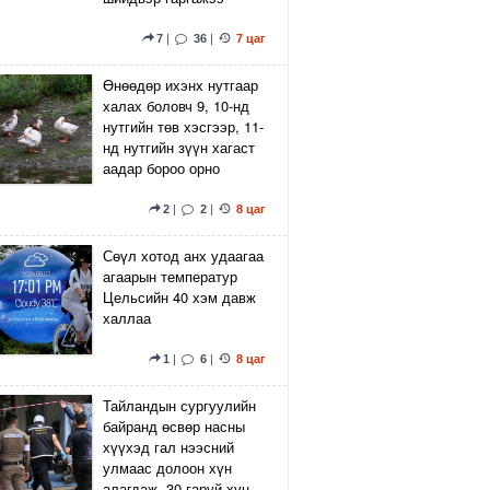
7
|
36
|
7 цаг
Өнөөдөр ихэнх нутгаар
халах боловч 9, 10-нд
нутгийн төв хэсгээр, 11-
нд нутгийн зүүн хагаст
аадар бороо орно
2
|
2
|
8 цаг
Сөүл хотод анх удаагаа
агаарын температур
Цельсийн 40 хэм давж
халлаа
1
|
6
|
8 цаг
Тайландын сургуулийн
байранд өсвөр насны
хүүхэд гал нээсний
улмаас долоон хүн
алагдаж, 30 гаруй хүн