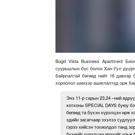
Bogd Vista Business Apartment Би
суурьшлын бүс болох Хан-Уул дүүрги
байрлалтай бөгөөд нийт 16 давхар 
хороолол шинээр ашиглалтад орж ба
Энэ 11-р сарын 23,24 –ний өдрү
хотхоны SPECIAL DAYS буюу бэлэ
бөгөөд та бүхэн хүрэлцэн ирж х
эдийн засагчаар зээлээ судлуул
гэрээ хийсэн тохиолдол танд зо
бүхнийг хүрэлцэн ирэхийг урьж 