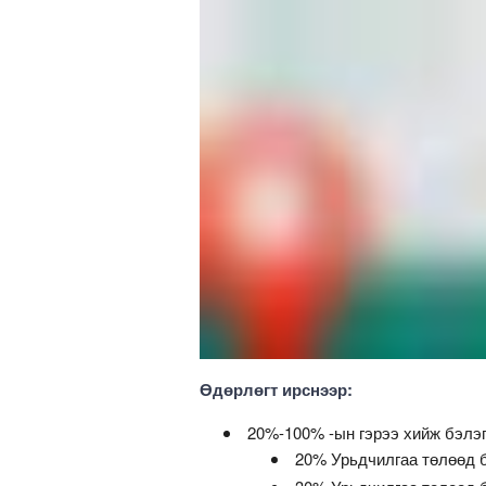
Өдөрлөгт ирснээр:
20%-100% -ын гэрээ хийж бэлэ
20% Урьдчилгаа төлөөд 