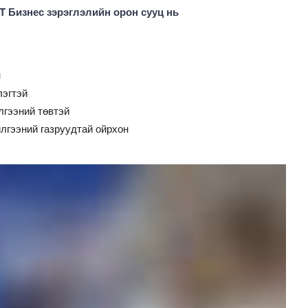
Бизнес зэрэглэлийн орон сууц нь
н
лэгтэй
лгээний төвтэй
лгээний газруудтай ойрхон