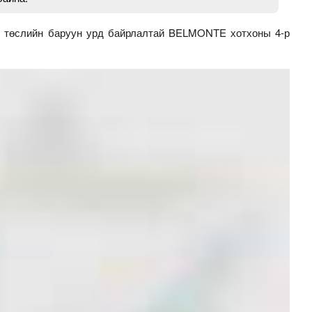
төслийн баруун урд байрлалтай BELMONTE хотхоны 4-р