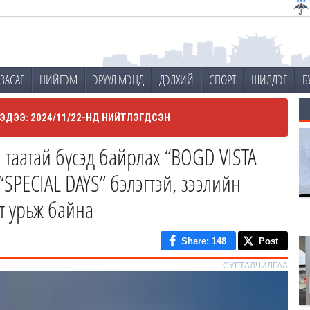
ЗАСАГ
НИЙГЭМ
ЭРҮҮЛ МЭНД
ДЭЛХИЙ
СПОРТ
ШИЛДЭГ
Б
ЭДЭЭ: 2024/11/22-НД НИЙТЛЭГДСЭН
таатай бүсэд байрлах “BOGD VISTA
“SPECIAL DAYS” бэлэгтэй, зээлийн
т урьж байна
Share
: 148
Post
СУРТАЛЧИЛГАА