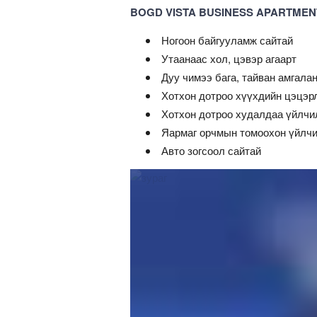
BOGD VISTA BUSINESS APARTMENT 
Ногоон байгууламж сайтай
Утаанаас хол, цэвэр агаарт
Дуу чимээ бага, тайван амгала
Хотхон дотроо хүүхдийн цэцэр
Хотхон дотроо худалдаа үйлчи
Яармаг орчмын томоохон үйлчи
Авто зогсоол сайтай