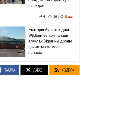
шархдав
4
|
10
|
8 цаг
Екатеринбург хот дахь
Wildberries компанийн
агуулах Украины дроны
цохилтын улмаас
шатжээ
16
|
56
|
9 цаг
ТААЛАХ
ДАГАХ
ХОЛБОХ
Элэгний өөхлөлт
оноштой бол ЗААВАЛ
УНШ
23
|
23 цаг
Кэмбриджийн хөтөлбөр,
гадаад хэл, программын
гүнзгийрүүлсэн
сургалтыг нэг системд