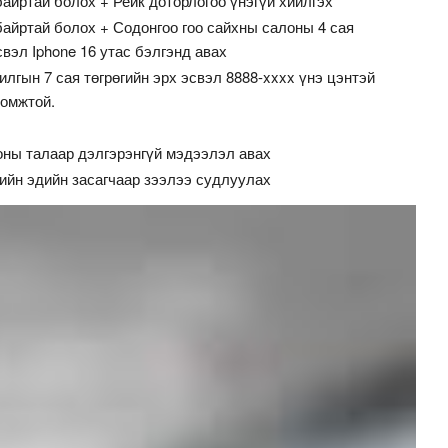
айртай болох + Рейк доторлогоо үнэгүй хийлгэх
айртай болох + Содонгоо гоо сайхны салоны 4 сая
свэл Iphone 16 утас бэлгэнд авах
илгын 7 сая төгрөгийн эрх эсвэл 8888-xxxx үнэ цэнтэй
ломжтой.
ны талаар дэлгэрэнгүй мэдээлэл авах
ийн эдийн засагчаар зээлээ судлуулах