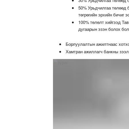
30% Урьдчилгаа төлөөд б
50% Урьдчилгаа төлөөд б
төгрөгийн эрхийн бичиг э
100% төлөлт хийгээд Тав
дугаарын эзэн болох бо
Борлуулалтын ажилтнаас хотхо
Хамтран ажиллагч банкны зээл