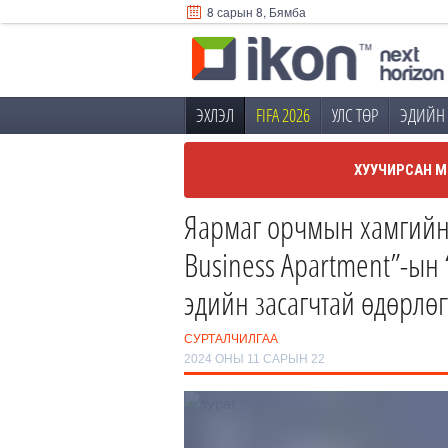
8 сарын 8, Бямба
ЭХЛЭЛ
FIFA 2026
УЛС ТӨР
ЭДИЙН 
ХУУЧИРСАН М
Яармаг орчмын хамгийн 
Business Apartment”-ын 
эдийн засагчтай өдөрлөг
СУРТАЛЧИЛГАА
2024 ОНЫ 11 САРЫН 22