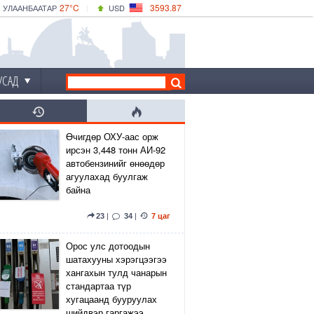
27°C
3593.87
УЛААНБААТАР
USD
|
29°C
ДАРХАН
532.66
CNY
24°C
ЭРДЭНЭТ
4141.04
EUR
УСАД
Өчигдөр ОХУ-аас орж
ирсэн 3,448 тонн АИ-92
автобензинийг өнөөдөр
агуулахад буулгаж
байна
23
|
34
|
7 цаг
Орос улс дотоодын
шатахууны хэрэгцээгээ
хангахын тулд чанарын
стандартаа түр
хугацаанд бууруулах
шийдвэр гаргажээ