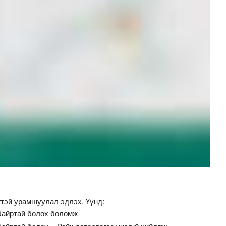
гтэй урамшуулал эдлэх. Үүнд:
байртай болох боломж