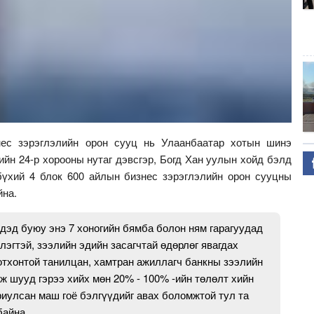
знес зэрэглэлийн орон сууц нь Улаанбаатар хотын шинэ
йн 24-р хорооны нутаг дэвсгэр, Богд Хан уулын хойд бэлд
бүхий 4 блок 600 айлын бизнес зэрэглэлийн орон сууцны
йна.
үдэд буюу энэ 7 хоногийн бямба болон ням гарагуудад
гтэй, зээлийн эдийн засагчтай өдөрлөг явагдах
отхонтой танилцан, хамтран ажиллагч банкны зээлийн
ж шууд гэрээ хийх мөн 20% - 100% -ийн төлөлт хийн
риулсан маш гоё бэлгүүдийг авах боломжтой тул та
байна.