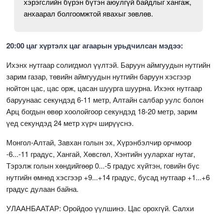
хэрэгслийн бүрэн бүтэн аюулгүй байдлыг хангаж,
анхаарал болгоомжтой явахыг зөвлөв.
20:00 цаг хүртэлх цаг агаарын урьдчилсан мэдээ:
Ихэнх нутгаар солигдмол үүлтэй. Баруун аймгуудын нутгийн
зарим газар, төвийн аймгуудын нутгийн баруун хэсгээр
нойтон цас, цас орж, цасан шуурга шуурна. Ихэнх нутгаар
баруунаас секундэд 6-11 метр, Алтайн салбар уулс болон
Арц богдын өвөр хоолойгоор секундэд 18-20 метр, зарим
үед секундэд 24 метр хүрч ширүүснэ.
Монгол-Алтай, Завхан голын эх, Хүрэнбэлчир орчмоор
-6...-11 градус, Хангай, Хөвсгөл, Хэнтийн уулархаг нутаг,
Тэрэлж голын хөндийгөөр 0...-5 градус хүйтэн, говийн бүс
нутгийн өмнөд хэсгээр +9...+14 градус, бусад нутгаар +1...+6
градус дулаан байна.
УЛААНБААТАР: Оройдоо үүлшинэ. Цас орохгүй. Салхи