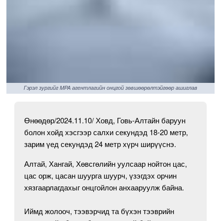
Гэрэл зургийг MPA агентлагийн онцгой зөвшөөрөлтэйгөөр ашиглав
Өнөөдөр/2024.11.10/ Ховд, Говь-Алтайн баруун
болон хойд хэсгээр салхи секундэд 18-20 метр,
зарим үед секундэд 24 метр хүрч ширүүснэ.
Алтай, Хангай, Хөвсгөлийн уулсаар нойтон цас,
цас орж, цасан шуурга шуурч,
үзэгдэх орчин
хязгаарлагдахыг онцгойлон анхааруулж байна.
Иймд жолооч, тээвэрчид та бүхэн тээврийн