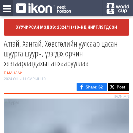
ХУУЧИРСАН МЭДЭЭ: 2024/11/10-НД НИЙТЛЭГДСЭН
Алтай, Хангай, Хөвсгөлийн уулсаар цасан
шуурга шуурч, үзэгдэх орчин
хязгаарлагдахыг анхаарууллаа
Б.МАНЛАЙ
2024 ОНЫ 11 САРЫН 10
Share
: 62
Post
IKON.MN