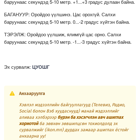
баруунаас секундэд 5-10 метр. +1...+3 градус дулаан байна.
БАГАНУУР: Оройдоо үүлшинэ. Цас орохгүй. Салхи
баруунаас секундэд 5-10 метр. 0...-2 градус хүйтэн байна.
ТЭРЭЛЖ: Оройдоо үүлшиж, ялимгүй цас орно. Салхи
баруунаас секундэд 5-10 метр. -1...-3 градус хүйтэн байна.
Эх сурвалж:
ЦУОШГ
Анхааруулга
Хэвлэл мэдээллийн байгууллагууд (Телевиз, Радио,
Social болон Вэб хуудаснууд) манай мэдээллийг
аливаа хэлбэрээр
бүрэн ба хэсэгчлэн авч ашиглах
хориотой
ба зөвхөн зөвшилцсөн тохиолдолд эх
сурвалжийг (ikon.mn) дурдах замаар ашиглах ёстойг
анхаарна уу!