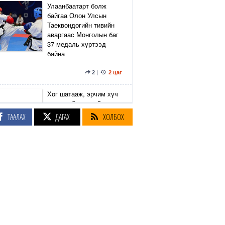
Улаанбаатарт болж
байгаа Олон Улсын
Таеквондогийн тивийн
аваргаас Монголын баг
37 медаль хүртээд
байна
2
|
2 цаг
Хог шатааж, эрчим хүч
гаргах үйлдвэрийг
барих газарт 600 нэгж
ТААЛАХ
ДАГАХ
ХОЛБОХ
талбар өртсөнөөс 146-г
чөлөөлжээ
7
|
2
|
2 цаг
Б.Дашпүрэв: Аялал
жуулчлалын үйлчилгээ
эрхэлдэг иргэд таних
тэмдгийн хүрээгээр
шатахууныг
хязгаарлалтгүй авах