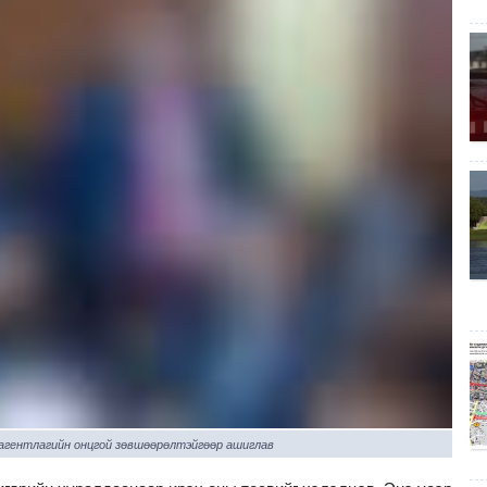
 агентлагийн онцгой зөвшөөрөлтэйгөөр ашиглав