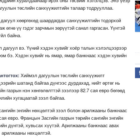
гдрийн хуралдаанаар ирэх оны төсвийг хэлэлцэв. Энэ үеэр
гуулын төслийн санхүүжилтийн талаар тодрууллаа.
дагуул хөөргөхөд шаардагдах санхүүжилтийн тодорхой
аж өгнө үү гэдэг зарчмын зөрүүтэй санал гаргасан. Үүнтэй
үйл байна.
 дагуул вэ. Үүний хэдэн хувийг хоёр талын хэлэлцээрээр
 юм бэ. Хэдэн хувийг нь ямар, ямар банкнаас хэдэн хувийн
антогтох:
Хиймэл дагуулын төслийн санхүүжилт
эрийн шатанд байгаа дүнгээс дурдахад, нийт өртөг нь
йн газрын нэн хөнгөлөлттэй зээлээр 82.7 сая евро бөгөөд
илийн хугацаатай зээл байгаа.
сангийн энгийн нөхцөлтэй зээл болон арилжааны банкнаас
 сая евро. Францын Засгийн газрын төрийн сангийн энгийн
нийн дүнтэй, хувьсах хүүтэй. Арилжааны банкнаас авах
й, арилжааны нөхцөлтэй.