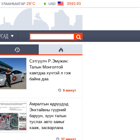
29°C
3593.93
УЛААНБААТАР
USD
|
34°C
ДАРХАН
532.39
CNY
30°C
ЭРДЭНЭТ
4149.01
EUR
УСАД
Сэтгүүлч Р.Эмүжин:
Талын Монголтой
хамтдаа хүчтэй л гэж
байна даа
9 минут
Амралтын өдрүүдэд
Энхтайвны гүүрний
баруун, зүүн талын
туслах авто замыг
хааж, засварлана
37 минут