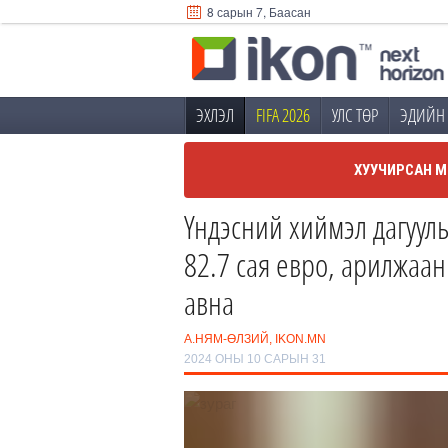
8 сарын 7, Баасан
ЭХЛЭЛ
FIFA 2026
УЛС ТӨР
ЭДИЙН 
ХУУЧИРСАН М
Үндэсний хиймэл дагуулы
82.7 сая евро, арилжаан
авна
А.НЯМ-ӨЛЗИЙ, IKON.MN
2024 ОНЫ 10 САРЫН 31