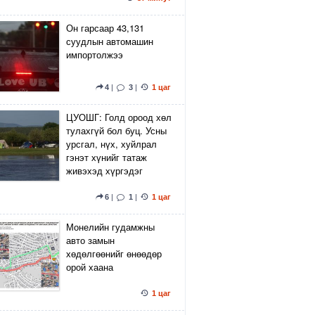
Он гарсаар 43,131
суудлын автомашин
импортолжээ
4
|
3
|
1 цаг
ЦУОШГ: Голд ороод хөл
тулахгүй бол буц. Усны
урсгал, нүх, хуйлрал
гэнэт хүнийг татаж
живэхэд хүргэдэг
6
|
1
|
1 цаг
Монелийн гудамжны
авто замын
хөдөлгөөнийг өнөөдөр
орой хаана
1 цаг