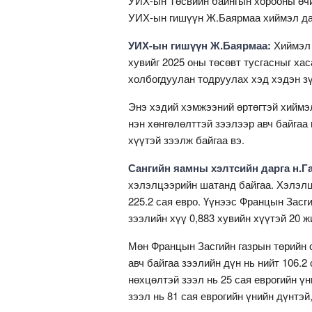
УИХ-ын Төсвийн байнгын хорооны өчи
УИХ-ын гишүүн Ж.Баярмаа хиймэл да
УИХ-ын гишүүн Ж.Баярмаа:
Хиймэл 
хувийг 2025 оны төсөвт тусгасныг хас
холбогдуулан тодруулах хэд хэдэн з
Энэ хэдий хэмжээний өртөгтэй хиймэл
нэн хөнгөлөлттэй зээлээр авч байгаа
хүүтэй зээлж байгаа вэ.
Сангийн яамны хэлтсийн дарга н.Г
хэлэлцээрийн шатанд байгаа. Хэлэлцэ
225.2 сая евро. Үүнээс Францын Засги
зээлийн хүү 0,883 хувийн хүүтэй 20 ж
Мөн Францын Засгийн газрын төрийн 
авч байгаа зээлийн дүн нь нийт 106.2
нөхцөлтэй зээл нь 25 сая еврогийн ү
зээл нь 81 сая еврогийн үнийн дүнтэ