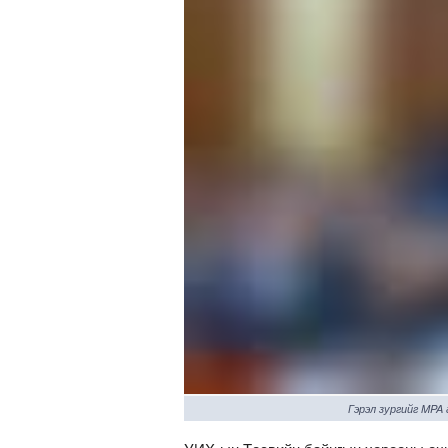
Гэрэл зургийг MPA