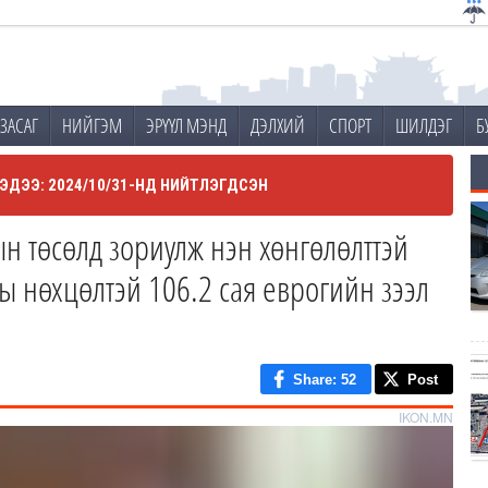
ЗАСАГ
НИЙГЭМ
ЭРҮҮЛ МЭНД
ДЭЛХИЙ
СПОРТ
ШИЛДЭГ
Б
ЭДЭЭ: 2024/10/31-НД НИЙТЛЭГДСЭН
н төсөлд зориулж нэн хөнгөлөлттэй
ы нөхцөлтэй 106.2 сая еврогийн зээл
Share
: 52
Post
IKON.MN