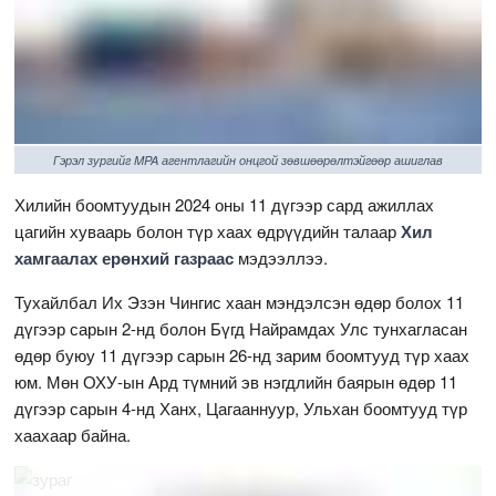
Гэрэл зургийг MPA агентлагийн онцгой зөвшөөрөлтэйгөөр ашиглав
Хилийн боомтуудын 2024 оны 11 дүгээр сард ажиллах
цагийн хуваарь болон түр хаах өдрүүдийн талаар
Хил
хамгаалах ерөнхий газраас
мэдээллээ.
Тухайлбал Их Эзэн Чингис хаан мэндэлсэн өдөр болох 11
дүгээр сарын 2-нд болон Бүгд Найрамдах Улс тунхагласан
өдөр буюу 11 дүгээр сарын 26-нд зарим боомтууд түр хаах
юм. Мөн ОХУ-ын Ард түмний эв нэгдлийн баярын өдөр 11
дүгээр сарын 4-нд Ханх, Цагааннуур, Ульхан боомтууд түр
хаахаар байна.