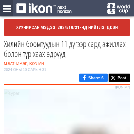
ХУУЧИРСАН МЭДЭЭ: 2024/10/31-НД НИЙТЛЭГДСЭН
Хилийн боомтуудын 11 дүгээр сард ажиллах
болон түр хаах өдрүүд
М.БАТЧИМЭГ, IKON.MN
2024 ОНЫ 10 САРЫН 31
Share
: 6
Post
IKON.MN