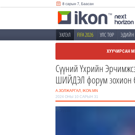
8 сарын 7, Баасан
ЭХЛЭЛ
FIFA 2026
УЛС ТӨР
ЭДИЙН 
ХУУЧИРСАН М
Сүүний Үхрийн Эрчимжс
ШИЙДЭЛ форум зохион б
А.ЗОЛЖАРГАЛ, IKON.MN
2024 ОНЫ 10 САРЫН 31