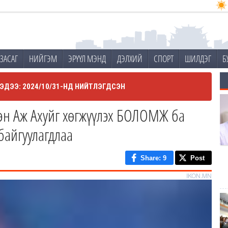
ЗАСАГ
НИЙГЭМ
ЭРҮҮЛ МЭНД
ДЭЛХИЙ
СПОРТ
ШИЛДЭГ
Б
ЭДЭЭ: 2024/10/31-НД НИЙТЛЭГДСЭН
эн Аж Ахуйг хөгжүүлэх БОЛОМЖ ба
айгуулагдлаа
Share
: 9
Post
IKON.MN