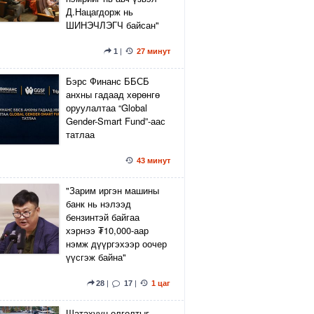
Д.Нацагдорж нь
ШИНЭЧЛЭГЧ байсан"
1
|
27 минут
Бэрс Финанс ББСБ
анхны гадаад хөрөнгө
оруулалтаа “Global
Gender-Smart Fund”-аас
татлаа
43 минут
"Зарим иргэн машины
банк нь нэлээд
бензинтэй байгаа
хэрнээ ₮10,000-аар
нэмж дүүргэхээр оочер
үүсгэж байна"
28
|
17
|
1 цаг
Шатахуун олголтыг