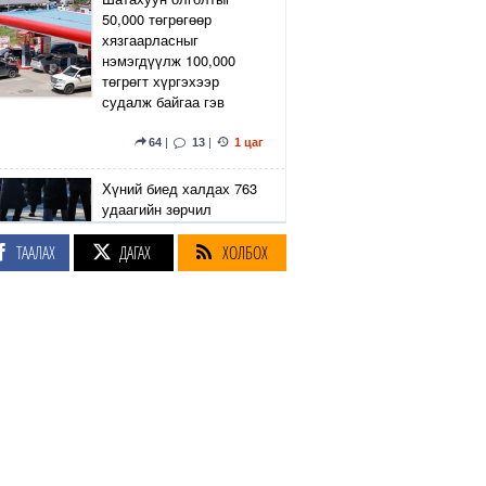
50,000 төгрөгөөр
хязгаарласныг
нэмэгдүүлж 100,000
төгрөгт хүргэхээр
судалж байгаа гэв
64
|
13
|
1 цаг
Хүний биед халдах 763
удаагийн зөрчил
бүртгэгджээ
ТААЛАХ
ДАГАХ
ХОЛБОХ
1 цаг
"Чингэлтэй дүүргийн
гурван хорооны нийтийн
эзэмшлийн талбай дээр
24 ширхэг ухаалаг
хогийн сав
суурилуулсан"
2
|
6
|
2 цаг