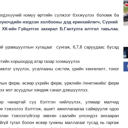
эгдэхүүний нэмүү өртгийн сүлжээг бэхжүүлэх боломж ба
үнсчдийн нэгдсэн холбооны дэд ерөнхийлөгч, Сүүний
ХК-ийн Гүйцэтгэх захирал Б.Гантулга илтгэл тавьлаа
.
й урамшууллын хугацааг сунгаж, 6,7,8 саруудаас бусад
лтийн хоршоодод атар газар эзэмшүүлэх
лэг үзүүлэх, усалгааны систем, үрийн хөнгөлөлт, тоног
ын ферм, өсвөр үхрийн ферм, үржлийн /генетикийн/ ферм
гэх мэт асуудлыг хөндөж санал дэвшүүллээ.
ээр чанартай сүү бэлтгэн нийлүүлэх, улмаар малчид
өө тэжээлээ бэлтгэж, ашигт ажиллагаагаа сайжруулж одоо
лан тэжээхгүйгээр зөвхөн саалийн үнээндээ анхааран
гүй тугал болон өсвөр гунжны маллагааг тусад нь гаргаж