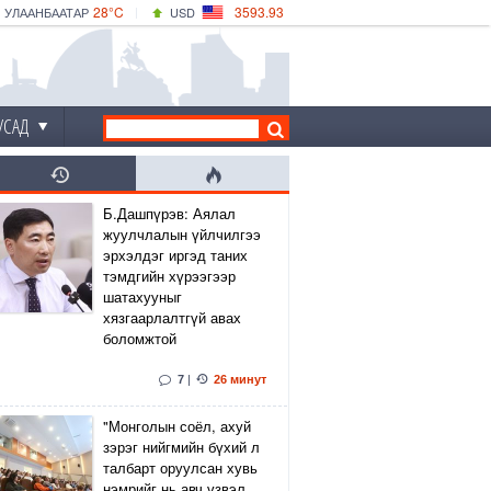
28°C
3593.93
УЛААНБААТАР
USD
|
33°C
ДАРХАН
532.39
CNY
29°C
ЭРДЭНЭТ
4149.01
EUR
УСАД
Б.Дашпүрэв: Аялал
жуулчлалын үйлчилгээ
эрхэлдэг иргэд таних
тэмдгийн хүрээгээр
шатахууныг
хязгаарлалтгүй авах
боломжтой
7
|
26 минут
"Монголын соёл, ахуй
зэрэг нийгмийн бүхий л
талбарт оруулсан хувь
нэмрийг нь авч үзвэл