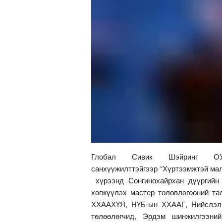
Глобал Сивик Шэйринг О
санхүүжилттэйгээр “Хүртээмжтэй мал
хүрээнд Сонгинохайрхан дүүргийн
хөгжүүлэх мастер төлөвлөгөөний та
ХХААХҮЯ, НҮБ-ын ХХААГ, Нийслэли
төлөөлөгчид, Эрдэм шинжилгээни