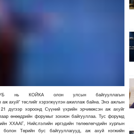
УБ нь КОЙКА олон улсын байгууллагын
 аж ахуй” төслийг хэрэгжүүлэн ажиллаж байна. Энэ ажлын
 21 дүгээр хороонд Сүүний үхрийн эрчимжсэн аж ахуйг
лаар өнөөдрийн форумыг зохион байгууллаа. Тус форумд
йн ХХААГ, Нийслэлийн иргэдийн төлөөлөгчдийн хурлын
й болон Төрийн бус байгууллагууд, аж ахуй нэгжийн