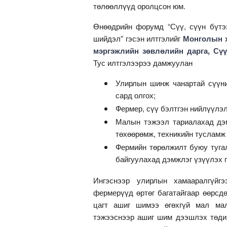
төлөөллүүд оролцсон юм.
Өнөөдрийн форумд “Сүү, сүүн бүтэ
шийдэл” гэсэн илтгэлийг
Монголын х
мэргэжлийн зөвлөлийн дарга, Сүү 
Тус илтгэлээрээ дамжуулан
Улирлын шинж чанартай сүүни
сард олгох;
Фермер, сүү бэлтгэн нийлүүлэ
Малын тэжээл тариалахад дэмж
төхөөрөмж, техникийн тусламж
Фермийн төрөлжилт буюу тугал
байгуулахад дэмжлэг үзүүлэх 
Ингэснээр улирлын хамааралгүйг
фермерүүд өртөг багатайгаар өөрсд
цагт ашиг шимээ өгөхгүй мал мал
тэжээснээр ашиг шим дээшлэх төдий