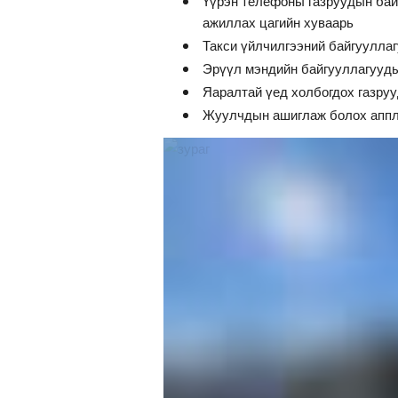
Үүрэн телефоны газруудын бай
ажиллах цагийн хуваарь
Такси үйлчилгээний байгуулла
Эрүүл мэндийн байгууллагууды
Яаралтай үед холбогдох газру
Жуулчдын ашиглаж болох аппли