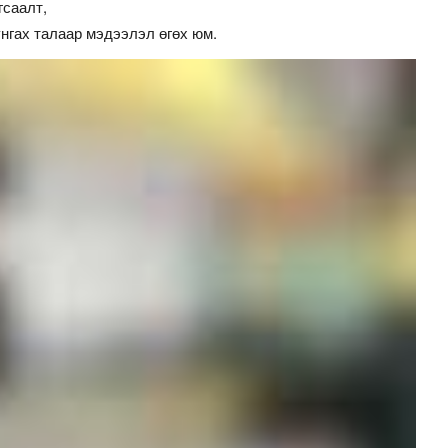
саалт,
нгах талаар мэдээлэл өгөх юм.