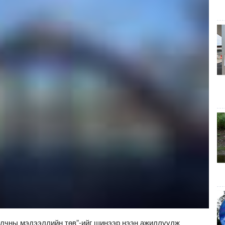
улчны мэдээллийн төв”-ийг шинээр нээн ажиллуулж