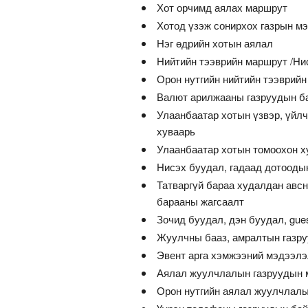
Хот орчимд аялах маршрут
Хотод үзэж сонирхох газрын м
Нэг өдрийн хотын аялал
Нийтийн тээврийн маршрут /Нис
Орон нутгийн нийтийн тээврийн
Валют арилжааны газруудын ба
Улаанбаатар хотын үзвэр, үйл
хуваарь
Улаанбаатар хотын томоохон х
Нисэх буудал, гадаад дотооды
Татваргүй бараа худалдан авсн
барааны жагсаалт
Зочид буудал, дэн буудал, gue
Жуулчны бааз, амралтын газру
Эвент арга хэмжээний мэдээл
Аялал жуулчлалын газруудын м
Орон нутгийн аялал жуулчлалы