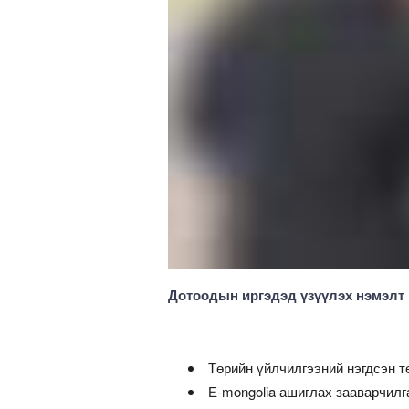
Дотоодын иргэдэд үзүүлэх нэмэлт
Төрийн үйлчилгээний нэгдсэн 
Е-mongolia ашиглах зааварчилг