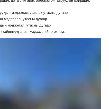
ршил, дата сим авах боломжтой газруудын байршил,
гуудын мэдээлэл, лавлах утасны дугаар
н мэдээлэл, утасны дугаар
удын мэдээлэл, утасны дугаар
кэйшнүүд зэрэг мэдээллийг өгөх юм.