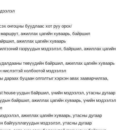
эдээлэл
эх онгоцны буудлаас хот руу орох/
 маршрут, ажиллах цагийн хуваарь, байршил
йршил, ажиллах цагийн хуваарь
чилгээний газруудын мэдээлэл, байршил, ажиллах цагийн
удалдааны төвүүдийн байршил, ажиллах цагийн хуваарь
н нислэгтэй холбоотой мэдээлэл
ы дараах буцаан олголтыг хэрхэн авах зааварчилгаа,
st house-уудын байршил, үнийн мэдээлэл, утасны дугаар
удын байршил, ажиллах цагийн хуваарь, үнийн мэдээлэл
эл
эдээлэл, ажиллах цагийн хуваарь, утасны дугаар
н байгууллагуудын мэдээлэл, утасны дугаар