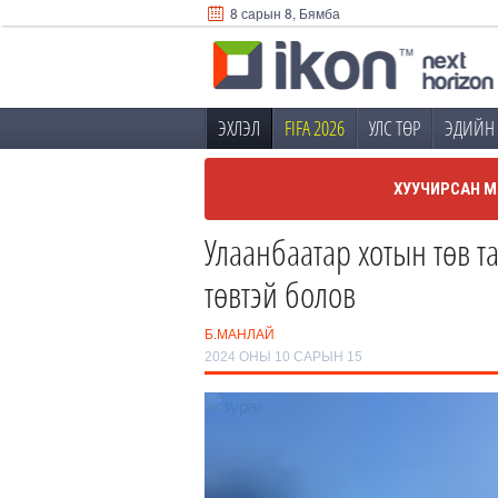
8 сарын 8, Бямба
ЭХЛЭЛ
FIFA 2026
УЛС ТӨР
ЭДИЙН 
ХУУЧИРСАН М
Улаанбаатар хотын төв т
төвтэй болов
Б.МАНЛАЙ
2024 ОНЫ 10 САРЫН 15