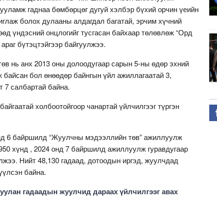
гууламж гаднаа бөмбөрцөг дугуй хэлбэр бүхий орчин үеийн
глаж болох дулааны алдагдал багатай, эрчим хүчний
өөд үндэсний онцлогийг тусгасан байхаар төлөвлөж “Орд
 араг бүтэцтэйгээр байгуулжээ.
в нь анх 2013 оны долоодугаар сарын 5-ны өдөр эхний
 байсан бол өнөөдөр байнгын үйл ажиллагаатай 3,
т 7 салбартай байна.
байгаатай холбоотойгоор чанартай үйлчилгээг түргэн
нд 6 байршилд “Жуулчны мэдээллийн төв” ажиллуулж
,950 хүнд , 2024 онд 7 байршилд ажиллуулж гуравдугаар
жээ. Нийт 48,130 гадаад, дотоодын иргэд, жуулчдад
үүлсэн байна.
уулан гадаадын жуулчид дараах үйлчилгээг авах