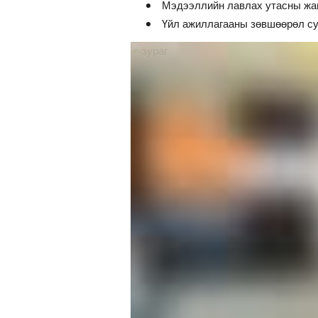
Мэдээллийн лавлах утасны жаг
Үйл ажиллагааны зөвшөөрөл су