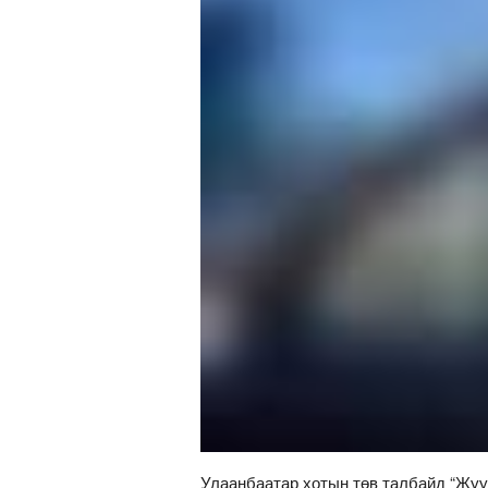
Улаанбаатар хотын төв талбайд “Жу