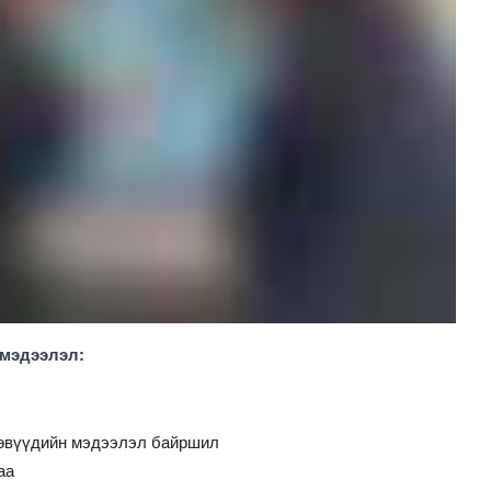
 мэдээлэл:
төвүүдийн мэдээлэл байршил
аа