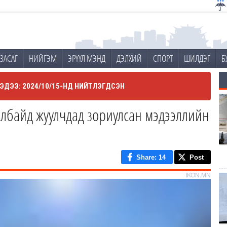
ЗАСАГ
НИЙГЭМ
ЭРҮҮЛ МЭНД
ДЭЛХИЙ
СПОРТ
ШИЛДЭГ
Б
ЭДЭЭ: 2024/10/15-НД НИЙТЛЭГДСЭН
албайд жуулчдад зориулсан мэдээллийн
Share
: 14
Post
IKON.MN