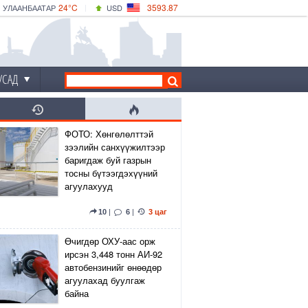
24°C
3593.87
УЛААНБААТАР
USD
|
25°C
ДАРХАН
532.66
CNY
22°C
ЭРДЭНЭТ
4141.04
EUR
УСАД
ФОТО: Хөнгөлөлттэй
зээлийн санхүүжилтээр
баригдаж буй газрын
тосны бүтээгдэхүүний
агуулахууд
10
|
6
|
3 цаг
Өчигдөр ОХУ-аас орж
ирсэн 3,448 тонн АИ-92
автобензинийг өнөөдөр
агуулахад буулгаж
байна