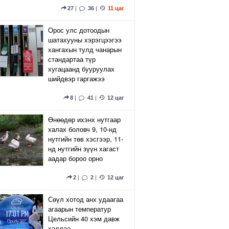
27
|
36
|
11 цаг
Орос улс дотоодын
шатахууны хэрэгцээгээ
хангахын тулд чанарын
стандартаа түр
хугацаанд бууруулах
шийдвэр гаргажээ
8
|
41
|
12 цаг
Өнөөдөр ихэнх нутгаар
халах боловч 9, 10-нд
нутгийн төв хэсгээр, 11-
нд нутгийн зүүн хагаст
аадар бороо орно
2
|
2
|
12 цаг
Сөүл хотод анх удаагаа
агаарын температур
Цельсийн 40 хэм давж
халлаа