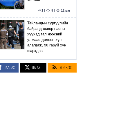
1
|
9
|
12 цаг
Тайландын сургуулийн
байранд өсвөр насны
хүүхэд гал нээсний
улмаас долоон хүн
алагдаж, 30 гаруй хүн
шархдав
4
|
13
|
13 цаг
ТААЛАХ
ДАГАХ
ХОЛБОХ
Екатеринбург хот дахь
Wildberries компанийн
агуулах Украины дроны
цохилтын улмаас
шатжээ
17
|
61
|
13 цаг
Элэгний өөхлөлт
оноштой бол ЗААВАЛ
УНШ