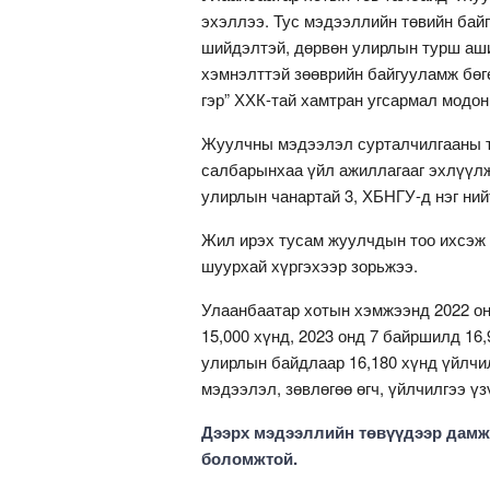
эхэллээ. Тус мэдээллийн төвийн бай
шийдэлтэй, дөрвөн улирлын турш аши
хэмнэлттэй зөөврийн байгууламж бөг
гэр” ХХК-тай хамтран угсармал модон
Жуулчны мэдээлэл сурталчилгааны тө
салбарынхаа үйл ажиллагааг эхлүүлж
улирлын чанартай 3, ХБНГУ-д нэг ний
Жил ирэх тусам жуулчдын тоо ихсэж 
шуурхай хүргэхээр зорьжээ.
Улаанбаатар хотын хэмжээнд 2022 о
15,000 хүнд, 2023 онд 7 байршилд 16
улирлын байдлаар 16,180 хүнд үйлчил
мэдээлэл, зөвлөгөө өгч, үйлчилгээ үз
Дээрх мэдээллийн төвүүдээр дамж
боломжтой.