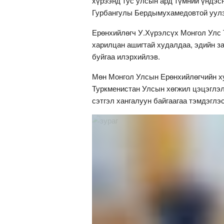
хүрээнд тус улсын ард түмний үндэс
Гурбангулы Бердымухамедовтой уулз
Ерөнхийлөгч У.Хүрэлсүх Монгол Улс 
харилцан ашигтай худалдаа, эдийн з
буйгаа илэрхийлэв.
Мөн Монгол Улсын Ерөнхийлөгчийн ху
Туркменистан Улсын хөгжил цэцэглэл
сэтгэл хангалуун байгаагаа тэмдэглэ