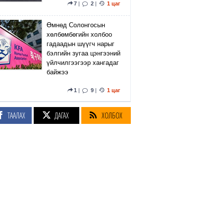
7
|
2
|
1 цаг
Өмнөд Солонгосын
хөлбөмбөгийн холбоо
гадаадын шүүгч нарыг
бэлгийн зугаа цэнгээний
үйлчилгээгээр хангадаг
байжээ
1
|
9
|
1 цаг
Ховд аймгийн Буянт
ТААЛАХ
ДАГАХ
ХОЛБОХ
сумын нутагт сураггүй
алга болсон 10 настай
охиныг ЭРЭН ХАЙЖ
БАЙНА
9
|
8
|
1 цаг
Тэтгэврийн нөөц
сангийн хөрөнгөнөөс
₮215.3 тэрбумыг
арилжааны дөрвөн