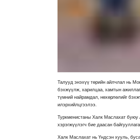
Талууд энэхүү төрийн айлчлал нь Мо
бэхжүүлж, харилцаа, хамтын ажиллаг
түмний найрамдал, нөхөрлөлийг бэхжү
илэрхийлцгээлээ.
Туркменистаны Халк Маслахат буюу 
хэрэгжүүлэгч бие даасан байгууллага
Халк Маслахат нь Үндсэн хууль, буса