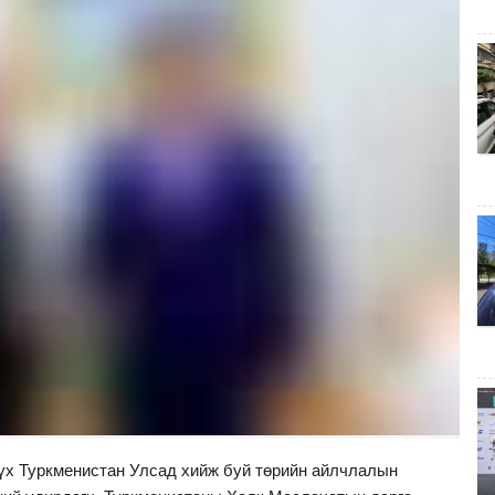
үх Туркменистан Улсад хийж буй төрийн айлчлалын