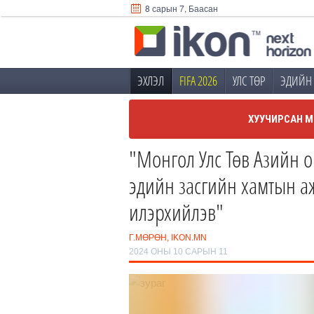
8 сарын 7, Баасан
ЭХЛЭЛ
FIFA 2026
УЛС ТӨР
ЭДИЙН 
ХУУЧИРСАН М
"Монгол Улс Төв Азийн о
эдийн засгийн хамтын а
илэрхийлэв"
Г.МӨРӨН, IKON.MN
2024 ОНЫ 10 САРЫН 11