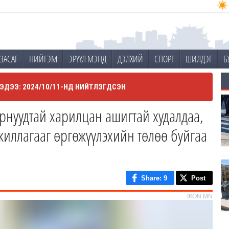
ЗАСАГ
НИЙГЭМ
ЭРҮҮЛ МЭНД
ДЭЛХИЙ
СПОРТ
ШИЛДЭГ
Б
ЭДЭЭ: 2024/10/11-НД НИЙТЛЭГДСЭН
рнуудтай харилцан ашигтай худалдаа,
жиллагааг өргөжүүлэхийн төлөө буйгаа
Share
: 9
Post
IKON.MN