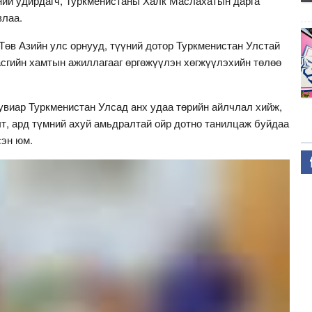
ний удирдагч, Туркменистаны Халк Маслахатын дарга
лаа.
Төв Азийн улс орнууд, түүний дотор Туркменистан Улстай
асгийн хамтын ажиллагааг өргөжүүлэн хөгжүүлэхийн төлөө
виар Туркменистан Улсад анх удаа төрийн айлчлал хийж,
т, ард түмний ахуй амьдралтай ойр дотно танилцаж буйдаа
сэн юм.