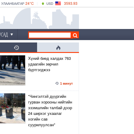
24°C
3593.93
УЛААНБААТАР
USD
|
28°C
ДАРХАН
532.39
CNY
24°C
ЭРДЭНЭТ
4149.01
EUR
УСАД
Хүний биед халдах 763
удаагийн зөрчил
бүртгэгджээ
1 минут
"Чингэлтэй дүүргийн
гурван хорооны нийтийн
эзэмшлийн талбай дээр
24 ширхэг ухаалаг
хогийн сав
суурилуулсан"