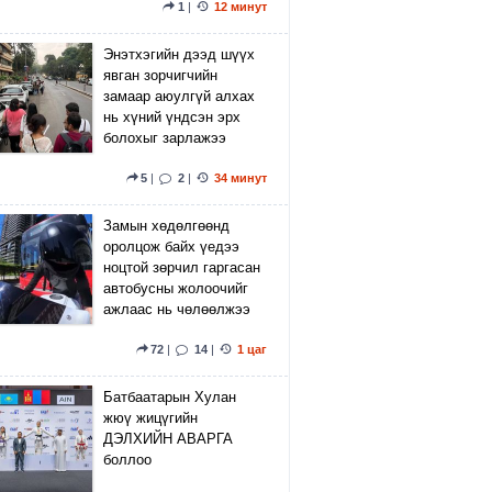
1
|
12 минут
Энэтхэгийн дээд шүүх
явган зорчигчийн
замаар аюулгүй алхах
нь хүний үндсэн эрх
болохыг зарлажээ
5
|
2
|
34 минут
Замын хөдөлгөөнд
оролцож байх үедээ
ноцтой зөрчил гаргасан
автобусны жолоочийг
ажлаас нь чөлөөлжээ
72
|
14
|
1 цаг
Батбаатарын Хулан
жюү жицүгийн
ДЭЛХИЙН АВАРГА
боллоо