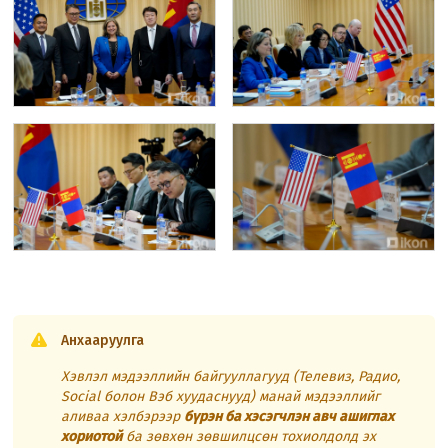
Анхааруулга
Хэвлэл мэдээллийн байгууллагууд (Телевиз, Радио,
Social болон Вэб хуудаснууд) манай мэдээллийг
аливаа хэлбэрээр
бүрэн ба хэсэгчлэн авч ашиглах
хориотой
ба зөвхөн зөвшилцсөн тохиолдолд эх