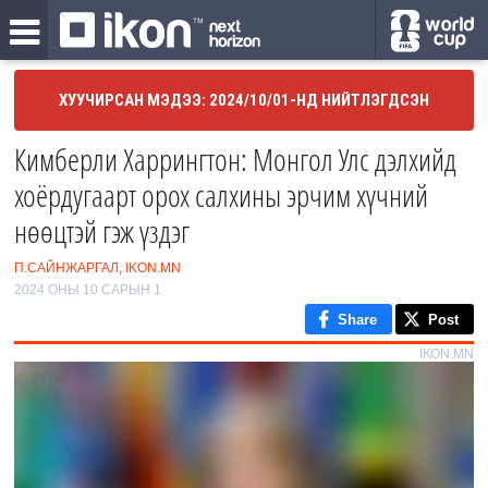
ХУУЧИРСАН МЭДЭЭ: 2024/10/01-НД НИЙТЛЭГДСЭН
Кимберли Харрингтон: Монгол Улс дэлхийд
хоёрдугаарт орох салхины эрчим хүчний
нөөцтэй гэж үздэг
П.САЙНЖАРГАЛ, IKON.MN
2024 ОНЫ 10 САРЫН 1
Share
Post
IKON.MN