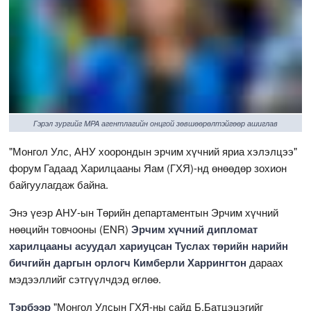
Гэрэл зургийг MPA агентлагийн онцгой зөвшөөрөлтэйгөөр ашиглав
"Монгол Улс, АНУ хоорондын эрчим хүчний яриа хэлэлцээ"
форум Гадаад Харилцааны Яам (ГХЯ)-нд өнөөдөр зохион
байгуулагдаж байна.
Энэ үеэр АНУ-ын Төрийн департаментын Эрчим хүчний
нөөцийн товчооны (ENR)
Эрчим хүчний дипломат
харилцааны асуудал хариуцсан Туслах төрийн нарийн
бичгийн даргын орлогч Кимберли Харрингтон
дараах
мэдээллийг сэтгүүлчдэд өглөө.
Тэрбээр
"Монгол Улсын ГХЯ-ны сайд Б.Батцэцэгийг