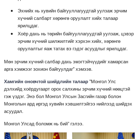
Эхнийх нь хувийн байгууллагуудтай уулзаж эрчим
хүчний салбарт хөрөнгө оруулалт хийх талаар
ярилцдаг.
Хоёр дахь нь төрийн байгууллагуудтай уулзаж, цэвэр
эрчим хүчний шилжилтийг хэрхэн хийх, хөрөнгө
оруулалтыг яаж татах вэ гэдэг асуудлыг ярилцдаг.
Мөн эрчим хүчний салбар дахь эмэгтэйчүүдийг хамарсан
арга хэмжээг зохион байгуулдаг" хэмээв.
Хамгийн оновчтой шийдлийн талаар
"Монгол Улс
дэлхийд хоёрдугаарт орох салхины эрчим хүчний нөөцтэй
гэж үздэг. Энэ бол Монгол Улсын Засгийн газар болон
Монголын ард иргэд хувийн хэвшилтэйгээ нийлээд шийдэх
асуудал.
Монгол Улсад боломж нь бий” гэлээ.