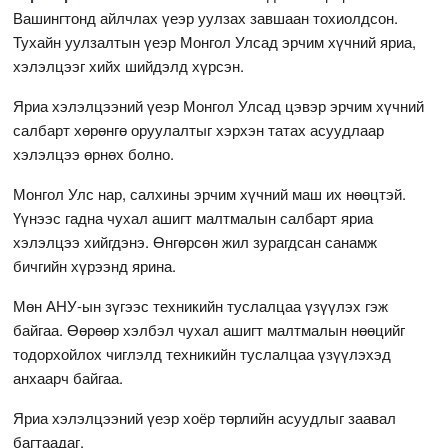
Вашингтонд айлчлах үеэр уулзах завшаан тохиолдсон.
Тухайн уулзалтын үеэр Монгол Улсад эрчим хүчний яриа,
хэлэлцээг хийх шийдэлд хүрсэн.
Яриа хэлэлцээний үеэр Монгол Улсад цэвэр эрчим хүчний
салбарт хөрөнгө оруулалтыг хэрхэн татах асуудлаар
хэлэлцээ өрнөх болно.
Монгол Улс нар, салхины эрчим хүчний маш их нөөцтэй.
Үүнээс гадна чухал ашигт малтмалын салбарт яриа
хэлэлцээ хийгдэнэ. Өнгөрсөн жил зурагдсан санамж
бичгийн хүрээнд ярина.
Мөн АНУ-ын зүгээс техникийн туслалцаа үзүүлэх гэж
байгаа. Өөрөөр хэлбэл чухал ашигт малтмалын нөөцийг
тодорхойлох чиглэлд техникийн туслалцаа үзүүлэхэд
анхаарч байгаа.
Яриа хэлэлцээний үеэр хоёр төрлийн асуудлыг заавал
багтаадаг.