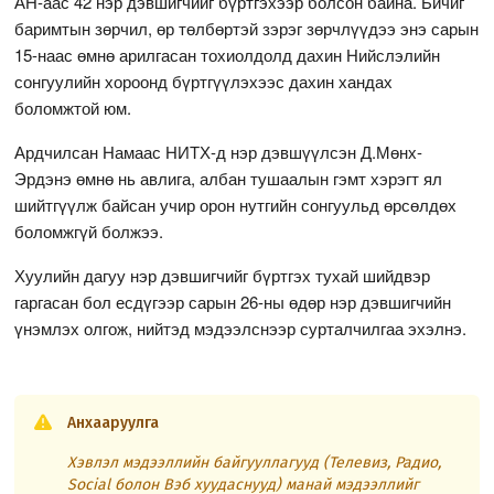
АН-аас 42 нэр дэвшигчийг бүртгэхээр болсон байна. Бичиг
баримтын зөрчил, өр төлбөртэй зэрэг зөрчлүүдээ энэ сарын
15-наас өмнө арилгасан тохиолдолд дахин Нийслэлийн
сонгуулийн хороонд бүртгүүлэхээс дахин хандах
боломжтой юм.
Ардчилсан Намаас НИТХ-д нэр дэвшүүлсэн Д.Мөнх-
Эрдэнэ өмнө нь авлига, албан тушаалын гэмт хэрэгт ял
шийтгүүлж байсан учир орон нутгийн сонгуульд өрсөлдөх
боломжгүй болжээ.
Хуулийн дагуу нэр дэвшигчийг бүртгэх тухай шийдвэр
гаргасан бол есдүгээр сарын 26-ны өдөр нэр дэвшигчийн
үнэмлэх олгож, нийтэд мэдээлснээр сурталчилгаа эхэлнэ.
Анхааруулга
Хэвлэл мэдээллийн байгууллагууд (Телевиз, Радио,
Social болон Вэб хуудаснууд) манай мэдээллийг