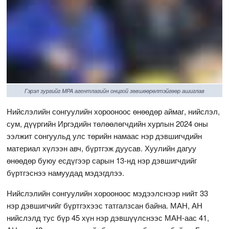
Гэрэл зургийг MPA агентлагийн онцгой зөвшөөрөлтэйгөөр ашиглав
Нийслэлийн сонгуулийн хорооноос өнөөдөр аймаг, нийслэл,
сум, дүүргийн Иргэдийн төлөөлөгчдийн хурлын 2024 оны
ээлжит сонгуульд улс төрийн намаас нэр дэвшигчдийн
материал хүлээн авч, бүртгэж дуусав. Хуулийн дагуу
өнөөдөр буюу есдүгээр сарын 13-нд нэр дэвшигчдийг
бүртгэснээ намуудад мэдэгдлээ.
Нийслэлийн сонгуулийн хорооноос мэдээлснээр нийт 33
нэр дэвшигчийг бүртгэхээс татгалзсан байна. МАН, АН
нийслэлд тус бүр 45 хүн нэр дэвшүүлснээс МАН-аас 41,