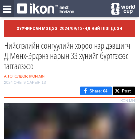
ХУУЧИРСАН МЭДЭЭ: 2024/09/13-НД НИЙТЛЭГДСЭН
Нийслэлийн сонгуулийн хороо нэр дэвшигч
Д.Мөнх-Эрдэнэ нарын 33 хүнийг бүртгэхээс
татгалзжээ
А.ТӨГӨЛДӨР, IKON.MN
2024 ОНЫ 9 САРЫН 13
Share
: 64
Post
IKON.MN