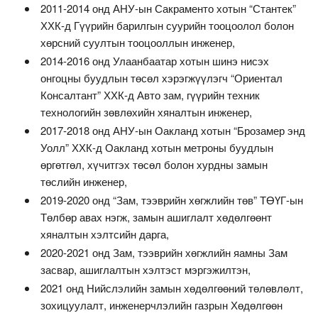
2011-2014 онд АНУ-ын Сакраменто хотын “Стантек”
ХХК-д Гүүрийн барилгын суурийн тооцоолол болон
хөрсний суултын тооцооллын инженер,
2014-2016 онд Улаанбаатар хотын шинэ нисэх
онгоцны буудлын төсөл хэрэгжүүлэгч “Ориентал
Консалтант” ХХК-д Авто зам, гүүрийн техник
технологийн зөвлөхийн хяналтын инженер,
2017-2018 онд АНУ-ын Оакланд хотын “Брозамер энд
Уолл” ХХК-д Оакланд хотын метроны буудлын
өргөтгөл, хүчитгэх төсөл болон хурдны замын
төслийн инженер,
2019-2020 онд “Зам, тээврийн хөгжлийн төв” ТӨҮГ-ын
Төлбөр авах нэгж, замын ашиглалт хөдөлгөөнт
хяналтын хэлтсийн дарга,
2020-2021 онд Зам, тээврийн хөгжлийн яамны Зам
засвар, ашиглалтын хэлтэст мэргэжилтэн,
2021 онд Нийслэлийн замын хөдөлгөөний төлөвлөлт,
зохицуулалт, инженерчлэлийн газрын Хөдөлгөөн