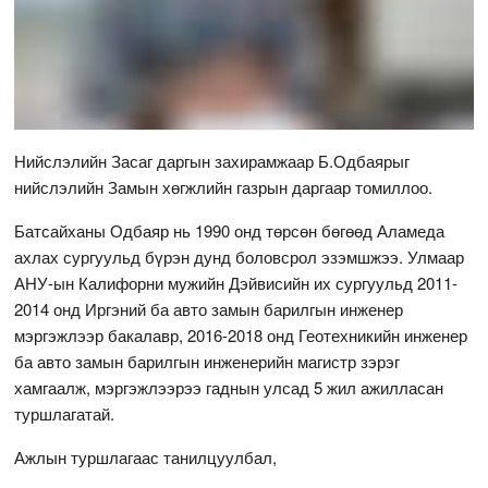
Нийслэлийн Засаг даргын захирамжаар Б.Одбаярыг
нийслэлийн Замын хөгжлийн газрын даргаар томиллоо.
Батсайханы Одбаяр нь 1990 онд төрсөн бөгөөд Аламеда
ахлах сургуульд бүрэн дунд боловсрол эзэмшжээ. Улмаар
АНУ-ын Калифорни мужийн Дэйвисийн их сургуульд 2011-
2014 онд Иргэний ба авто замын барилгын инженер
мэргэжлээр бакалавр, 2016-2018 онд Геотехникийн инженер
ба авто замын барилгын инженерийн магистр зэрэг
хамгаалж, мэргэжлээрээ гаднын улсад 5 жил ажилласан
туршлагатай.
Ажлын туршлагаас танилцуулбал,