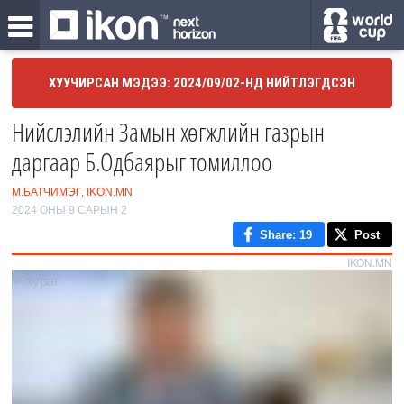
ХУУЧИРСАН МЭДЭЭ: 2024/09/02-НД НИЙТЛЭГДСЭН
Нийслэлийн Замын хөгжлийн газрын
даргаар Б.Одбаярыг томиллоо
М.БАТЧИМЭГ, IKON.MN
2024 ОНЫ 9 САРЫН 2
Share
: 19
Post
IKON.MN