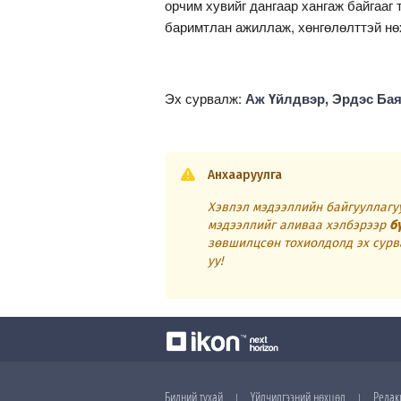
орчим хувийг дангаар хангаж байгааг 
баримтлан ажиллаж, хөнгөлөлттэй нө
Эх сурвалж:
Аж Үйлдвэр, Эрдэс Ба
Анхааруулга
Хэвлэл мэдээллийн байгууллагуу
мэдээллийг аливаа хэлбэрээр
б
зөвшилцсөн тохиолдолд эх сурв
уу!
Бидний тухай
Үйлчилгээний нөхцөл
Редак
|
|