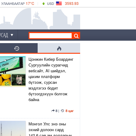
17°C
3593.93
УЛААНБААТАР
USD
|
18°C
ДАРХАН
532.39
CNY
15°C
ЭРДЭНЭТ
4149.01
EUR
УСАД
Цонжин Кибер Боардинг
Сургуулийн сурагчид
вебсайт, AI шийдэл,
цахим платформ
бүтээж, сурсан
мэдлэгээ бодит
бүтээгдэхүүн болгож
байна
8
|
8 цаг
Монгол Улс энэ оны
эхний долоон сард
142.6 сая ам.долларын