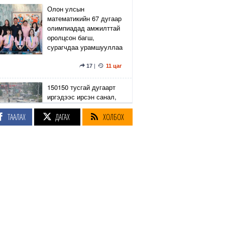
Олон улсын
математикийн 67 дугаар
олимпиадад амжилттай
оролцсон багш,
сурагчдаа урамшууллаа
17
|
11 цаг
150150 тусгай дугаарт
иргэдээс ирсэн санал,
гомдлыг нийслэлийн
эрх бүхий 23 албан
ТААЛАХ
ДАГАХ
ХОЛБОХ
тушаалтан хэрхэн
шийдвэрлэснийг
хянадаг болно
8
|
11 цаг
З.Төмөртөмөө: Хэн
нэгний харилцаа
хандлага, үл тоосон
байдлаас болж өргөдөл
нэмэгдэж байна