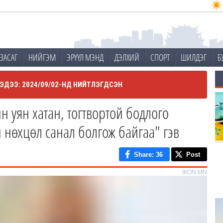
ЗАСАГ
НИЙГЭМ
ЭРҮҮЛ МЭНД
ДЭЛХИЙ
СПОРТ
ШИЛДЭГ
Б
ЭДЭЭ: 2024/09/02-НД НИЙТЛЭГДСЭН
 уян хатан, тогтвортой бодлого
 нөхцөл санал болгож байгаа" гэв
Share
: 36
Post
IKON.MN