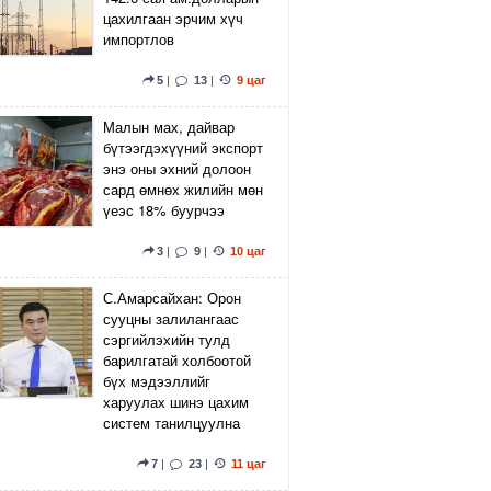
цахилгаан эрчим хүч
импортлов
5
|
13
|
9 цаг
Малын мах, дайвар
бүтээгдэхүүний экспорт
энэ оны эхний долоон
сард өмнөх жилийн мөн
үеэс 18% буурчээ
3
|
9
|
10 цаг
С.Амарсайхан: Орон
сууцны залилангаас
сэргийлэхийн тулд
барилгатай холбоотой
бүх мэдээллийг
харуулах шинэ цахим
систем танилцуулна
7
|
23
|
11 цаг