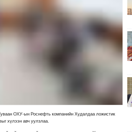
.Туваан ОХУ-ын Роснефть компанийн Худалдаа ложистик
выг хүлээн авч уулзлаа.