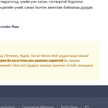
тэмдэглээд, үнийн уян хатан, тогтвортой бодлогыг
хцөлийн үнийг санал болгон ажиллаж байгаагаа дурдав.
ялгийн Яам
д (Телевиз, Радио, Social болон Вэб хуудаснууд) манай
үрэн ба хэсэгчлэн авч ашиглах хориотой
ба зөвхөн
алжийг (ikon.mn) дурдах замаар ашиглах ёстойг анхаарна
цын бодлого
Сурталчилгаа байрлуулах
Холбоо барих
RSS
|
|
|