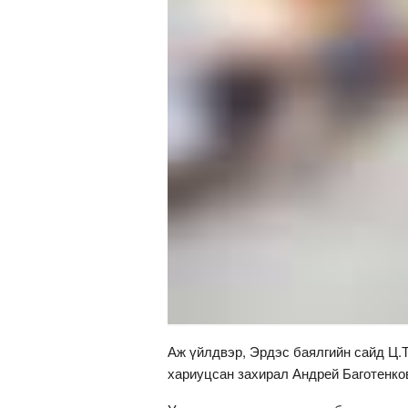
Аж үйлдвэр, Эрдэс баялгийн сайд Ц
хариуцсан захирал Андрей Баготенко