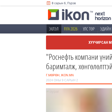
8 сарын 6, Пүрэв
ЭХЛЭЛ
FIFA 2026
УЛС ТӨР
ЭДИЙН 
ХУУЧИРСАН М
"Роснефть компани үнийн
баримталж, хөнгөлөлттэй
Г.МӨРӨН, IKON.MN
2024 ОНЫ 9 САРЫН 2