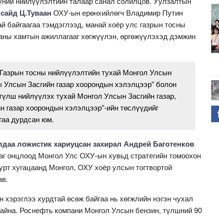
үний нийлүүлэлтийн талаар санал солилцов. Уулзалтын
 сайд Ц.Туваан
ОХУ-ын ерөнхийлөгч Владимир Путин
й байгаагаа тэмдэглээд, манай хоёр улс газрын тосны
ааны хамтын ажиллагааг хөгжүүлэн, өргөжүүлэхэд дэмжин
Газрын тосны нийлүүлэлтийн тухай Монгол Улсын
ы Улсын Засгийн газар хоорондын хэлэлцээр” болон
түлш нийлүүлэх тухай Монгол Улсын Засгийн газар,
 газар хоорондын хэлэлцээр”-ийн төслүүдийг
гаа дурдсан юм.
даа ложистик хариуцсан захирал Андрей Баготенков
г онцлоод Монгол Улс ОХУ-ын хувьд стратегийн томоохон
 урт хугацаанд Монгол, ОХУ хоёр улсын тогтвортой
ав.
 хэрэглээ хурдтай өсөж байгаа нь хөгжлийн нэгэн чухал
байна. Роснефть компани Монгол Улсын бензин, түлшний 90