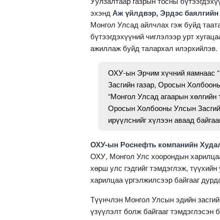
Уулзалтаар газрын тосны бүтээгдэхү
эхэнд
Аж үйлдвэр, Эрдэс баялгийн
Монгол Улсад айлчлах гэж буйд таата
бүтээгдэхүүний чиглэлээр урт хугац
ажиллаж буйд талархал илэрхийлэв.
ОХУ-ын Эрчим хүчний яамнаас “
Засгийн газар, Оросын Холбоон
“Монгол Улсад агаарын хөлгийн 
Оросын Холбооны Улсын Засгийн
ирүүлснийг хүлээн аваад байгаа
ОХУ-ын Роснефть компанийн Худал
ОХУ, Монгол Улс хоорондын харилцаа
хөрш улс гэдгийг тэмдэглэж, түүхийн
харилцаа үргэлжилсээр байгааг дурд
Түүнчлэн Монгол Улсын эдийн засгийн
үзүүлэлт болж байгааг тэмдэглэсэн 