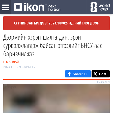
ХУУЧИРСАН МЭДЭЭ: 2024/09/02-НД НИЙТЛЭГДСЭН
Дээрмийн хэрэгт шалгагдан, эрэн
сурвалжлагдаж байсан этгээдийг БНСУ-аас
баривчилжээ
Б.МАНЛАЙ
2024 ОНЫ 9 САРЫН 2
Share
: 12
Post
IKON.MN