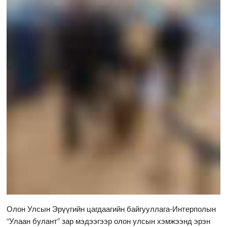
Олон Улсын Эрүүгийн цагдаагийн байгууллага-Интерполын
“Улаан булант” зар мэдээгээр олон улсын хэмжээнд эрэн