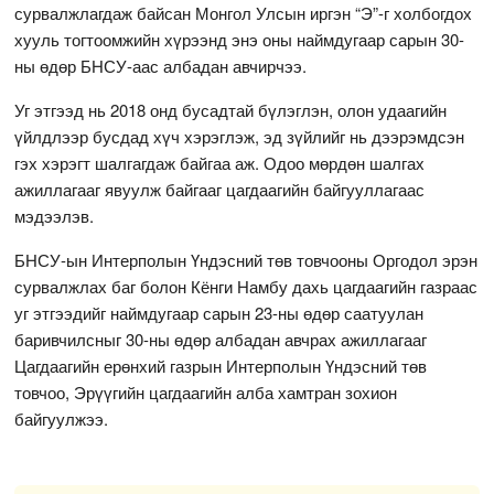
сурвалжлагдаж байсан Монгол Улсын иргэн “Э”-г холбогдох
хууль тогтоомжийн хүрээнд энэ оны наймдугаар сарын 30-
ны өдөр БНСУ-аас албадан авчирчээ.
Уг этгээд нь 2018 онд бусадтай бүлэглэн, олон удаагийн
үйлдлээр бусдад хүч хэрэглэж, эд зүйлийг нь дээрэмдсэн
гэх хэрэгт шалгагдаж байгаа аж. Одоо мөрдөн шалгах
ажиллагааг явуулж байгааг цагдаагийн байгууллагаас
мэдээлэв.
БНСУ-ын Интерполын Үндэсний төв товчооны Оргодол эрэн
сурвалжлах баг болон Кёнги Намбу дахь цагдаагийн газраас
уг этгээдийг наймдугаар сарын 23-ны өдөр саатуулан
баривчилсныг 30-ны өдөр албадан авчрах ажиллагааг
Цагдаагийн ерөнхий газрын Интерполын Үндэсний төв
товчоо, Эрүүгийн цагдаагийн алба хамтран зохион
байгуулжээ.