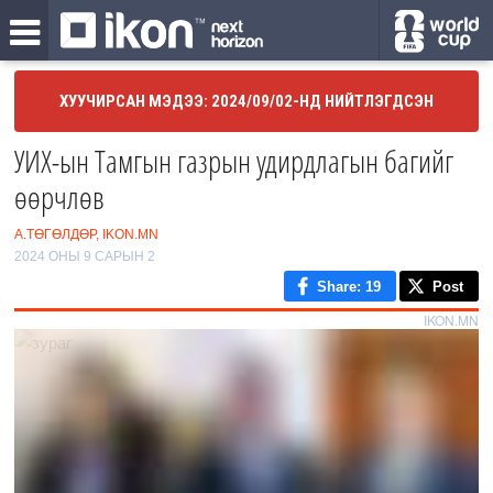
ХУУЧИРСАН МЭДЭЭ: 2024/09/02-НД НИЙТЛЭГДСЭН
УИХ-ын Тамгын газрын удирдлагын багийг
өөрчлөв
А.ТӨГӨЛДӨР, IKON.MN
2024 ОНЫ 9 САРЫН 2
Share
: 19
Post
IKON.MN