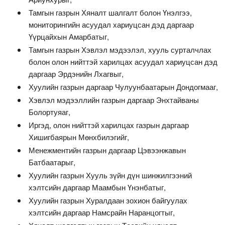
Тамгын газрын Хяналт шалгалт болон Үнэлгээ,
мониторингийн асуудал хариуцсан дэд даргаар
Үүрцайхын Амарбатыг,
Тамгын газрын Хэвлэл мэдээлэл, хууль сурталчлах
болон олон нийттэй харилцах асуудал хариуцсан дэд
даргаар Эрдэнийн Лхагвыг,
Хуулийн газрын даргаар Чулуунбаатарын Дондогмааг,
Хэвлэл мэдээллийн газрын даргаар Энхтайваны
Болортуяаг,
Иргэд, олон нийттэй харилцах газрын даргаар
Хишигбаярын Мөнхбилэгийг,
Менежментийн газрын даргаар Цэвээнжавын
Батбаатарыг,
Хуулийн газрын Хууль зүйн дүн шинжилгээний
хэлтсийн даргаар Маамбын Үнэнбатыг,
Хуулийн газрын Хуралдаан зохион байгуулах
хэлтсийн даргаар Намсрайн Наранцогтыг,