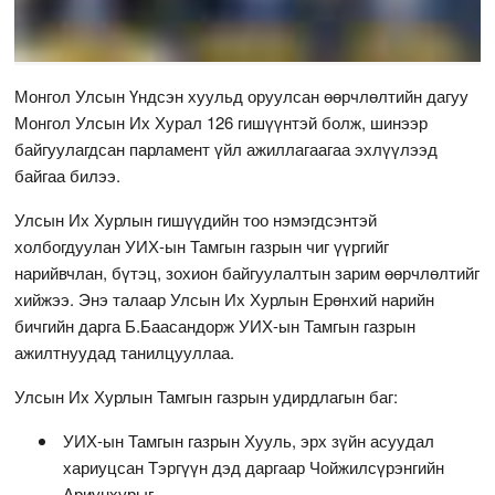
Монгол Улсын Үндсэн хуульд оруулсан өөрчлөлтийн дагуу
Монгол Улсын Их Хурал 126 гишүүнтэй болж, шинээр
байгуулагдсан парламент үйл ажиллагаагаа эхлүүлээд
байгаа билээ.
Улсын Их Хурлын гишүүдийн тоо нэмэгдсэнтэй
холбогдуулан УИХ-ын Тамгын газрын чиг үүргийг
нарийвчлан, бүтэц, зохион байгуулалтын зарим өөрчлөлтийг
хийжээ. Энэ талаар Улсын Их Хурлын Ерөнхий нарийн
бичгийн дарга Б.Баасандорж УИХ-ын Тамгын газрын
ажилтнуудад танилцууллаа.
Улсын Их Хурлын Тамгын газрын удирдлагын баг:
УИХ-ын Тамгын газрын Хууль, эрх зүйн асуудал
хариуцсан Тэргүүн дэд даргаар Чойжилсүрэнгийн
Ариунхурыг,