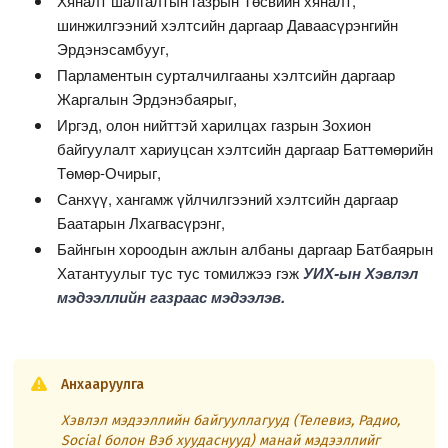
Хяналт шалгалтын газрын Төсвийн хяналт,
шинжилгээний хэлтсийн даргаар Даваасүрэнгийн
Эрдэнэсамбууг,
Парламентын сурталчилгааны хэлтсийн даргаар
Жаргалын Эрдэнэбаярыг,
Иргэд, олон нийттэй харилцах газрын Зохион
байгуулалт хариуцсан хэлтсийн даргаар Баттөмөрийн
Төмөр-Очирыг,
Санхүү, хангамж үйлчилгээний хэлтсийн даргаар
Баатарын Лхагвасүрэнг,
Байнгын хороодын ажлын албаны даргаар Батбаярын
Хатантуулыг тус тус томилжээ гэж
УИХ-ын Хэвлэл
мэдээллийн газраас мэдээлэв.
Анхааруулга
Хэвлэл мэдээллийн байгууллагууд (Телевиз, Радио,
Social болон Вэб хуудаснууд) манай мэдээллийг