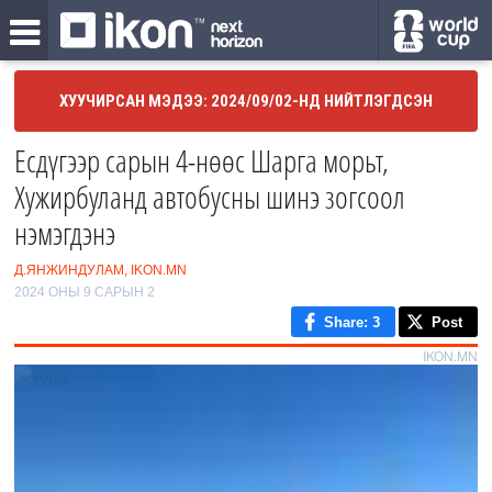
ХУУЧИРСАН МЭДЭЭ: 2024/09/02-НД НИЙТЛЭГДСЭН
Есдүгээр сарын 4-нөөс Шарга морьт,
Хужирбуланд автобусны шинэ зогсоол
нэмэгдэнэ
Д.ЯНЖИНДУЛАМ, IKON.MN
2024 ОНЫ 9 САРЫН 2
Share
: 3
Post
IKON.MN