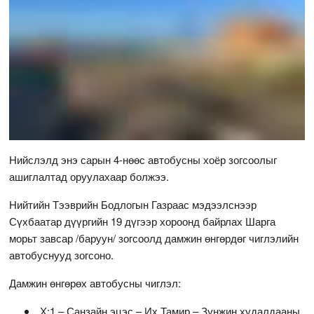
Нийслэлд энэ сарын 4-нөөс автобусны хоёр зогсоолыг
ашиглалтад оруулахаар болжээ.
Нийтийн Тээврийн Бодлогын Газраас мэдээлснээр
Сүхбаатар дүүргийн 19 дүгээр хороонд байрлах Шарга
морьт завсар /баруун/ зогсоолд дамжин өнгөрдөг чиглэлийн
автобуснууд зогсоно.
Дамжин өнгөрөх автобусны чиглэл:
Х:1 – Санзайн эцэс – Их Тамир – Зунжин худалдааны