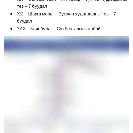
төв – 7 буудал
Х:2 – Шарга морьт – Зунжин худалдааны төв – 7
буудал
ЗҮ:3 – Баянбулаг – Сүхбаатарын талбай