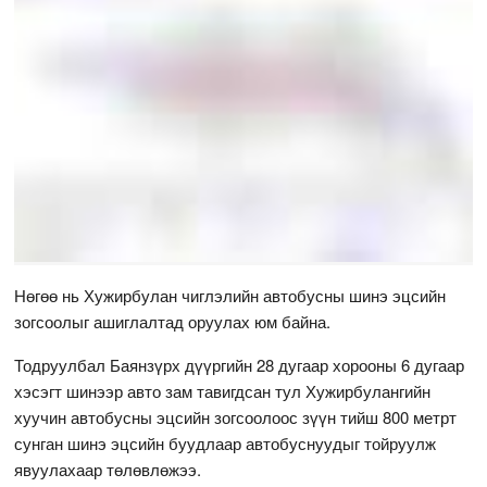
Нөгөө нь Хужирбулан чиглэлийн автобусны шинэ эцсийн
зогсоолыг ашиглалтад оруулах юм байна.
Тодруулбал Баянзүрх дүүргийн 28 дугаар хорооны 6 дугаар
хэсэгт шинээр авто зам тавигдсан тул Хужирбулангийн
хуучин автобусны эцсийн зогсоолоос зүүн тийш 800 метрт
сунган шинэ эцсийн буудлаар автобуснуудыг тойруулж
явуулахаар төлөвлөжээ.