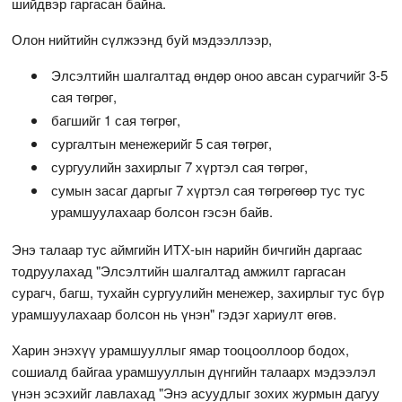
шийдвэр гаргасан байна.
Олон нийтийн сүлжээнд буй мэдээллээр,
Элсэлтийн шалгалтад өндөр оноо авсан сурагчийг 3-5
сая төгрөг,
багшийг 1 сая төгрөг,
сургалтын менежерийг 5 сая төгрөг,
сургуулийн захирлыг 7 хүртэл сая төгрөг,
сумын засаг даргыг 7 хүртэл сая төгрөгөөр тус тус
урамшуулахаар болсон гэсэн байв.
Энэ талаар тус аймгийн ИТХ-ын нарийн бичгийн даргаас
тодруулахад "Элсэлтийн шалгалтад амжилт гаргасан
сурагч, багш, тухайн сургуулийн менежер, захирлыг тус бүр
урамшуулахаар болсон нь үнэн" гэдэг хариулт өгөв.
Харин энэхүү урамшууллыг ямар тооцооллоор бодох,
сошиалд байгаа урамшууллын дүнгийн талаарх мэдээлэл
үнэн эсэхийг лавлахад "Энэ асуудлыг зохих журмын дагуу