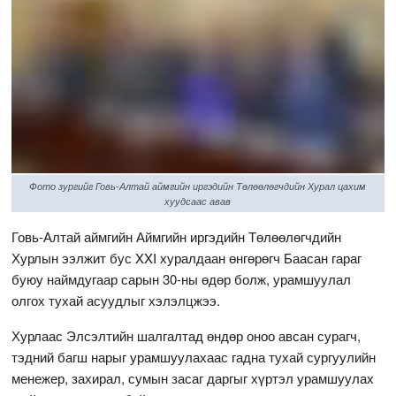
Фото зургийг Говь-Алтай аймгийн иргэдийн Төлөөлөгчдийн Хурал цахим
хуудсаас авав
Говь-Алтай аймгийн Аймгийн иргэдийн Төлөөлөгчдийн
Хурлын ээлжит бус XXI хуралдаан өнгөрөгч Баасан гараг
буюу наймдугаар сарын 30-ны өдөр болж, урамшуулал
олгох тухай асуудлыг хэлэлцжээ.
Хурлаас Элсэлтийн шалгалтад өндөр оноо авсан сурагч,
тэдний багш нарыг урамшуулахаас гадна тухай сургуулийн
менежер, захирал, сумын засаг даргыг хүртэл урамшуулах