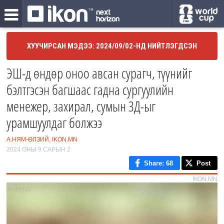
ХУУЧИРСАН МЭДЭЭ: 2024/09/02-НД НИЙТЛЭГДСЭН
ЭШ-д өндөр оноо авсан сурагч, түүнийг
бэлтгэсэн багшаас гадна сургуулийн
менежер, захирал, сумын ЗД-ыг
урамшуулдаг болжээ
А.НЯМ-ӨЛЗИЙ, IKON.MN
2024 ОНЫ 9 САРЫН 2
Share
: 68
Post
IKON.MN