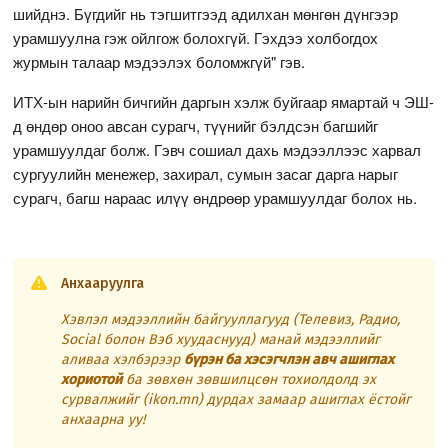
шийднэ. Бүгдийг нь тэгшитгээд адилхан мөнгөн дүнгээр
урамшуулна гэж ойлгож болохгүй. Гэхдээ холбогдох
журмын талаар мэдээлэх боломжгүй" гэв.
ИТХ-ын нарийн бичгийн даргын хэлж буйгаар ямартай ч ЭШ-
д өндөр оноо авсан сурагч, түүнийг бэлдсэн багшийг
урамшуулдаг болж. Гэвч сошиал дахь мэдээллээс харвал
сургуулийн менежер, захирал, сумын засаг дарга нарыг
сурагч, багш нараас илүү өндрөөр урамшуулдаг болох нь.
Анхааруулга
Хэвлэл мэдээллийн байгууллагууд (Телевиз, Радио,
Social болон Вэб хуудаснууд) манай мэдээллийг
аливаа хэлбэрээр
бүрэн ба хэсэгчлэн авч ашиглах
хориотой
ба зөвхөн зөвшилцсөн тохиолдолд эх
сурвалжийг (ikon.mn) дурдах замаар ашиглах ёстойг
анхаарна уу!