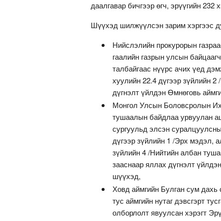
даалгавар бичгээр өгч, эрүүгийн 232
Шүүхэд шилжүүлсэн зарим хэргээс д
Нийслэлийн прокурорын газраа
гаалийн газрын улсын байцаагч
талбайгаас нүүрс ачих үед дэм
хуулийн 22.4 дүгээр зүйлийн 2
дүгнэлт үйлдэн Өмнөговь аймг
Монгол Улсын Боловсролын Их 
тушаалын байдлаа урвуулан аш
сургуульд элсэн суралцуулсны 
дүгээр зүйлийн 1 /Эрх мэдэл, 
зүйлийн 4 /Нийтийн албан тушаа
зааснаар яллах дүгнэлт үйлдэн
шүүхэд,
Ховд аймгийн Булган сум дахь с
тус аймгийн нутаг дэвсгэрт ту
олборлолт явуулсан хэрэгт Эрү