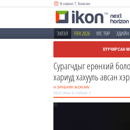
8 сарын 7, Баасан
ЭХЛЭЛ
FIFA 2026
УЛС ТӨР
ЭДИЙН 
ХУУЧИРСАН М
Сурагчдыг ерөнхий боло
хариуд хахууль авсан хэ
Н.ЭРХБАЯР, IKON.MN
2024 ОНЫ 9 САРЫН 2