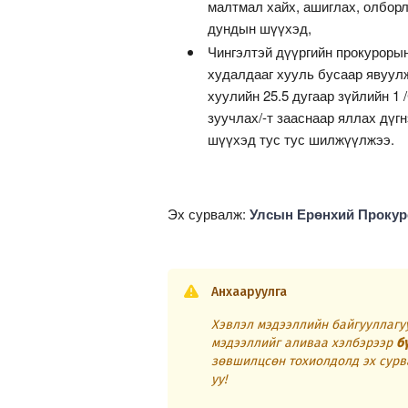
малтмал хайх, ашиглах, олборл
дундын шүүхэд,
Чингэлтэй дүүргийн прокурорын 
худалдааг хууль бусаар явуул
хуулийн 25.5 дугаар зүйлийн 1
зуучлах/-т зааснаар яллах дүг
шүүхэд тус тус шилжүүлжээ.
Эх сурвалж:
Улсын Ерөнхий Прокур
Анхааруулга
Хэвлэл мэдээллийн байгууллагуу
мэдээллийг аливаа хэлбэрээр
б
зөвшилцсөн тохиолдолд эх сурв
уу!