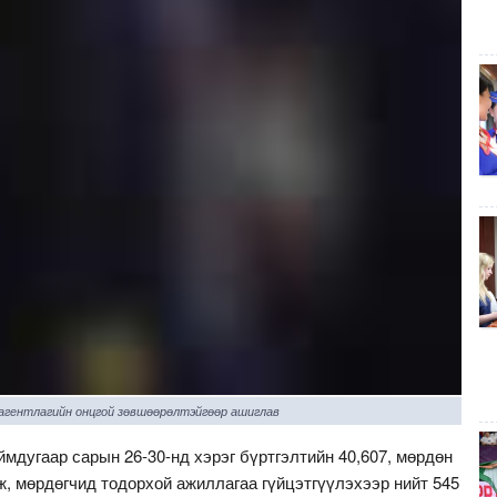
 агентлагийн онцгой зөвшөөрөлтэйгөөр ашиглав
мдугаар сарын 26-30-нд хэрэг бүртгэлтийн 40,607, мөрдөн
ж, мөрдөгчид тодорхой ажиллагаа гүйцэтгүүлэхээр нийт 545