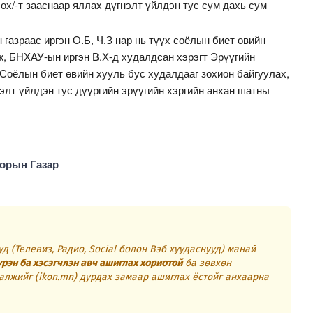
ох/-т зааснаар яллах дүгнэлт үйлдэн тус сум дахь сум
газраас иргэн О.Б, Ч.З нар нь түүх соёлын биет өвийн
ж, БНХАУ-ын иргэн В.Х-д худалдсан хэрэгт Эрүүгийн
 /Соёлын биет өвийн хууль бус худалдааг зохион байгуулах,
нэлт үйлдэн тус дүүргийн эрүүгийн хэргийн анхан шатны
орын Газар
д (Телевиз, Радио, Social болон Вэб хуудаснууд) манай
үрэн ба хэсэгчлэн авч ашиглах хориотой
ба зөвхөн
алжийг (ikon.mn) дурдах замаар ашиглах ёстойг анхаарна