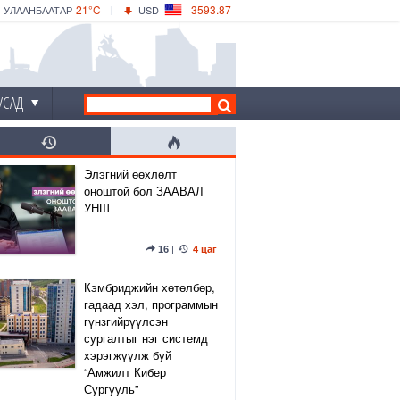
21°C
3593.87
УЛААНБААТАР
USD
|
26°C
ДАРХАН
532.66
CNY
22°C
ЭРДЭНЭТ
4141.04
EUR
УСАД
Элэгний өөхлөлт
оноштой бол ЗААВАЛ
УНШ
16
|
4 цаг
Кэмбриджийн хөтөлбөр,
гадаад хэл, программын
гүнзгийрүүлсэн
сургалтыг нэг системд
хэрэгжүүлж буй
“Амжилт Кибер
Сургууль”