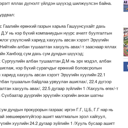
 хэрэгт яллах дүгнэлт үйлдэн шүүхэд шилжүүлсэн байна.
урдвал:
с Гаалийн ерөнхий газрын харьяа Гашуунсухайт дахь
 Д.У нь нэр бүхий компаниудын нүүрс ачилт буулгалтын
жлэг үзүүлсний хариуд хахууль авсан хэрэгт Эрүүгийн
 /Нийтийн албан тушаалтан хахууль авах/-т зааснаар яллах
ийн Ханбогд сум дахь сум дундын шүүхэд;
Сургуулийн албан тушаалтан Д.М нь эрх мэдэл, албан
иглаж, нэр бүхий сурагчдыг ерөнхий боловсролын
хариуд хахууль авсан хэрэгт Эрүүгийн хуулийн 22.1
албан тушаалын байдлаа урвуулан ашиглах/, 22.4 дүгээр
лтан хахууль авах/, 22.5 дугаар зүйлийн 1 /Хахууль өгөх/-т
 Сүхбаатар дүүргийн эрүүгийн хэргийн анхан шатны
ум дундын прокурорын газраас иргэн Г.Г, Ц.Б, Г.Г нар нь
сгай зөвшөөрөлгүйгээр ашигт малтмалын эрэл хайгуул,
үгийн хуулийн 24.2 дугаар зүйлийн 1 /Хууль бусаар ашигт