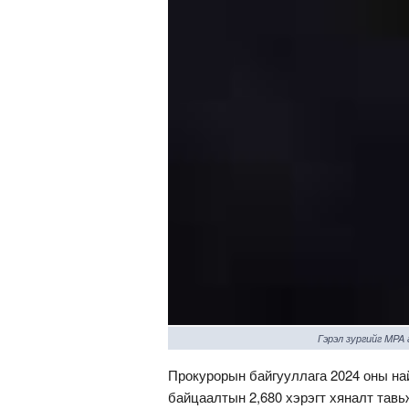
Гэрэл зургийг MPA
Прокурорын байгууллага 2024 оны най
байцаалтын 2,680 хэрэгт хяналт тавь