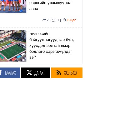
еврогийн урамшуулал
авна
2
|
1
|
6 цаг
Бизнесийн
байгууллагууд гэр бүл,
хүүхдэд ээлтэй ямар
бодлого хэрэгжүүлдэг
вэ?
4
|
2
|
6 цаг
ТААЛАХ
ДАГАХ
ХОЛБОХ
Сэтгүүлч Р.Эмүжин:
Талын Монголтой
хамтдаа хүчтэй л гэж
байна даа
360
|
7 цаг
Амралтын өдрүүдэд
Энхтайвны гүүрний
баруун, зүүн талын