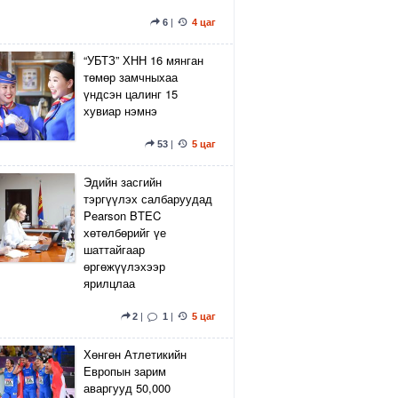
6
|
4 цаг
“УБТЗ” ХНН 16 мянган
төмөр замчныхаа
үндсэн цалинг 15
хувиар нэмнэ
53
|
5 цаг
Эдийн засгийн
тэргүүлэх салбаруудад
Pearson BTEC
хөтөлбөрийг үе
шаттайгаар
өргөжүүлэхээр
ярилцлаа
2
|
1
|
5 цаг
Хөнгөн Атлетикийн
Европын зарим
аваргууд 50,000