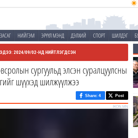
ЗАСАГ
НИЙГЭМ
ЭРҮҮЛ МЭНД
ДЭЛХИЙ
СПОРТ
ШИЛДЭГ
Б
ЭДЭЭ: 2024/09/02-НД НИЙТЛЭГДСЭН
всролын сургуульд элсэн суралцуулсны
ргийг шүүхэд шилжүүлжээ
Share
: 4
Post
IKON.MN